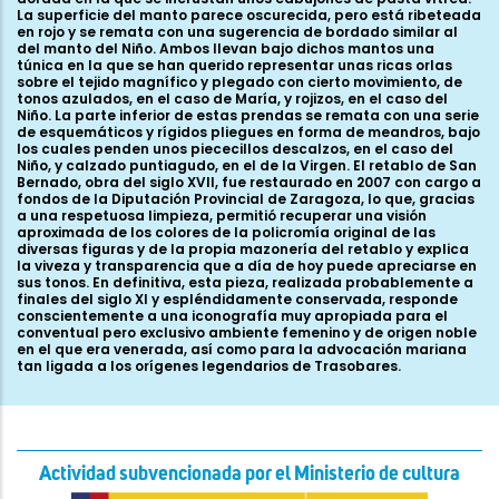
La superficie del manto parece oscurecida, pero está ribeteada
en rojo y se remata con una sugerencia de bordado similar al
del manto del Niño. Ambos llevan bajo dichos mantos una
túnica en la que se han querido representar unas ricas orlas
sobre el tejido magnífico y plegado con cierto movimiento, de
tonos azulados, en el caso de María, y rojizos, en el caso del
Niño. La parte inferior de estas prendas se remata con una serie
de esquemáticos y rígidos pliegues en forma de meandros, bajo
los cuales penden unos piececillos descalzos, en el caso del
Niño, y calzado puntiagudo, en el de la Virgen. El retablo de San
Bernado, obra del siglo XVII, fue restaurado en 2007 con cargo a
fondos de la Diputación Provincial de Zaragoza, lo que, gracias
a una respetuosa limpieza, permitió recuperar una visión
aproximada de los colores de la policromía original de las
diversas figuras y de la propia mazonería del retablo y explica
la viveza y transparencia que a día de hoy puede apreciarse en
sus tonos. En definitiva, esta pieza, realizada probablemente a
finales del siglo XI y espléndidamente conservada, responde
conscientemente a una iconografía muy apropiada para el
conventual pero exclusivo ambiente femenino y de origen noble
en el que era venerada, así como para la advocación mariana
tan ligada a los orígenes legendarios de Trasobares.
Actividad subvencionada por el Ministerio de cultura