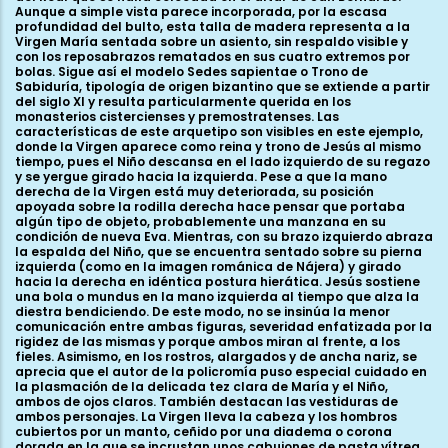
Aunque a simple vista parece incorporada, por la escasa
profundidad del bulto, esta talla de madera representa a la
Virgen María sentada sobre un asiento, sin respaldo visible y
con los reposabrazos rematados en sus cuatro extremos por
bolas. Sigue así el modelo Sedes sapientae o Trono de
Sabiduría, tipología de origen bizantino que se extiende a partir
del siglo XI y resulta particularmente querida en los
monasterios cistercienses y premostratenses. Las
características de este arquetipo son visibles en este ejemplo,
donde la Virgen aparece como reina y trono de Jesús al mismo
tiempo, pues el Niño descansa en el lado izquierdo de su regazo
y se yergue girado hacia la izquierda. Pese a que la mano
derecha de la Virgen está muy deteriorada, su posición
apoyada sobre la rodilla derecha hace pensar que portaba
algún tipo de objeto, probablemente una manzana en su
condición de nueva Eva. Mientras, con su brazo izquierdo abraza
la espalda del Niño, que se encuentra sentado sobre su pierna
izquierda (como en la imagen románica de Nájera) y girado
hacia la derecha en idéntica postura hierática. Jesús sostiene
una bola o mundus en la mano izquierda al tiempo que alza la
diestra bendiciendo. De este modo, no se insinúa la menor
comunicación entre ambas figuras, severidad enfatizada por la
rigidez de las mismas y porque ambos miran al frente, a los
fieles. Asimismo, en los rostros, alargados y de ancha nariz, se
aprecia que el autor de la policromía puso especial cuidado en
la plasmación de la delicada tez clara de María y el Niño,
ambos de ojos claros. También destacan las vestiduras de
ambos personajes. La Virgen lleva la cabeza y los hombros
cubiertos por un manto, ceñido por una diadema o corona
dorada en la que se incrustan unos cabujones de pasta vítrea.