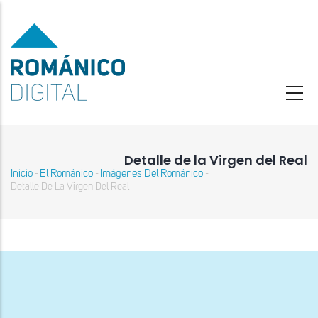
Pasar
al
contenido
principal
Detalle de la Virgen del Real
Inicio
El Románico
Imágenes Del Románico
-
-
-
Sobrescribir
Detalle De La Virgen Del Real
enlaces
de
ayuda
a
la
navegación