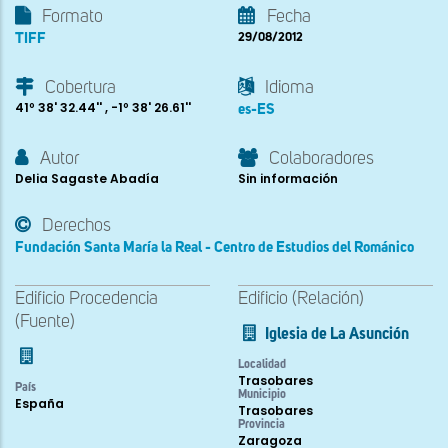
Formato
Fecha
TIFF
29/08/2012
Cobertura
Idioma
41º 38' 32.44'' , -1º 38' 26.61''
es-ES
Autor
Colaboradores
Delia Sagaste Abadía
Sin información
Derechos
Fundación Santa María la Real - Centro de Estudios del Románico
Edificio Procedencia
Edificio (Relación)
(Fuente)
Iglesia de La Asunción
Localidad
Trasobares
País
Municipio
España
Trasobares
Provincia
Zaragoza