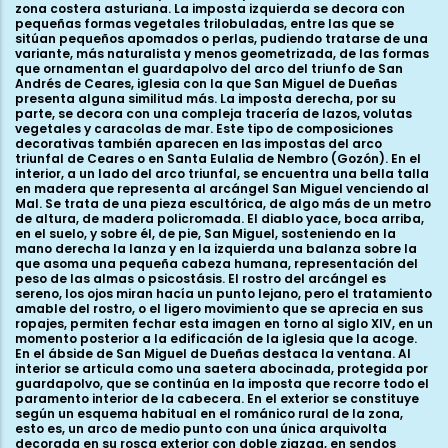
zona costera asturiana. La imposta izquierda se decora con
pequeñas formas vegetales trilobuladas, entre las que se
sitúan pequeños apomados o perlas, pudiendo tratarse de una
variante, más naturalista y menos geometrizada, de las formas
que ornamentan el guardapolvo del arco del triunfo de San
Andrés de Ceares, iglesia con la que San Miguel de Dueñas
presenta alguna similitud más. La imposta derecha, por su
parte, se decora con una compleja tracería de lazos, volutas
vegetales y caracolas de mar. Este tipo de composiciones
decorativas también aparecen en las impostas del arco
triunfal de Ceares o en Santa Eulalia de Nembro (Gozón). En el
interior, a un lado del arco triunfal, se encuentra una bella talla
en madera que representa al arcángel San Miguel venciendo al
Mal. Se trata de una pieza escultórica, de algo más de un metro
de altura, de madera policromada. El diablo yace, boca arriba,
en el suelo, y sobre él, de pie, San Miguel, sosteniendo en la
mano derecha la lanza y en la izquierda una balanza sobre la
que asoma una pequeña cabeza humana, representación del
peso de las almas o psicostásis. El rostro del arcángel es
sereno, los ojos miran hacía un punto lejano, pero el tratamiento
amable del rostro, o el ligero movimiento que se aprecia en sus
ropajes, permiten fechar esta imagen en torno al siglo XIV, en un
momento posterior a la edificación de la iglesia que la acoge.
En el ábside de San Miguel de Dueñas destaca la ventana. Al
interior se articula como una saetera abocinada, protegida por
guardapolvo, que se continúa en la imposta que recorre todo el
paramento interior de la cabecera. En el exterior se constituye
según un esquema habitual en el románico rural de la zona,
esto es, un arco de medio punto con una única arquivolta
decorada en su rosca exterior con doble zigzag, en sendos