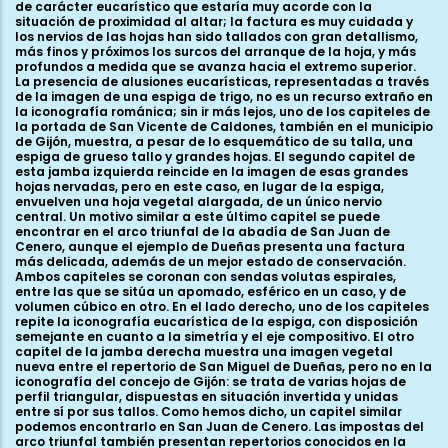
de carácter eucarístico que estaría muy acorde con la
situación de proximidad al altar; la factura es muy cuidada y
los nervios de las hojas han sido tallados con gran detallismo,
más finos y próximos los surcos del arranque de la hoja, y más
profundos a medida que se avanza hacia el extremo superior.
La presencia de alusiones eucarísticas, representadas a través
de la imagen de una espiga de trigo, no es un recurso extraño en
la iconografía románica; sin ir más lejos, uno de los capiteles de
la portada de San Vicente de Caldones, también en el municipio
de Gijón, muestra, a pesar de lo esquemático de su talla, una
espiga de grueso tallo y grandes hojas. El segundo capitel de
esta jamba izquierda reincide en la imagen de esas grandes
hojas nervadas, pero en este caso, en lugar de la espiga,
envuelven una hoja vegetal alargada, de un único nervio
central. Un motivo similar a este último capitel se puede
encontrar en el arco triunfal de la abadía de San Juan de
Cenero, aunque el ejemplo de Dueñas presenta una factura
más delicada, además de un mejor estado de conservación.
Ambos capiteles se coronan con sendas volutas espirales,
entre las que se sitúa un apomado, esférico en un caso, y de
volumen cúbico en otro. En el lado derecho, uno de los capiteles
repite la iconografía eucarística de la espiga, con disposición
semejante en cuanto a la simetría y el eje compositivo. El otro
capitel de la jamba derecha muestra una imagen vegetal
nueva entre el repertorio de San Miguel de Dueñas, pero no en la
iconografía del concejo de Gijón: se trata de varias hojas de
perfil triangular, dispuestas en situación invertida y unidas
entre sí por sus tallos. Como hemos dicho, un capitel similar
podemos encontrarlo en San Juan de Cenero. Las impostas del
arco triunfal también presentan repertorios conocidos en la