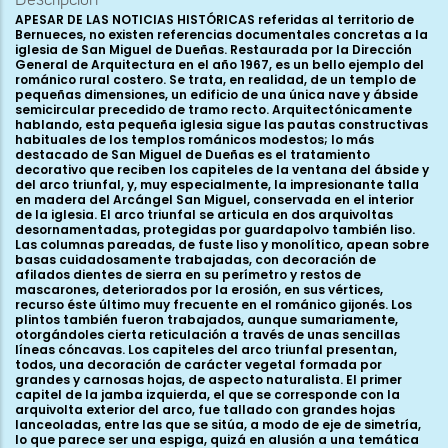
Descripción
APESAR DE LAS NOTICIAS HISTÓRICAS referidas al territorio de
Bernueces, no existen referencias documentales concretas a la
iglesia de San Miguel de Dueñas. Restaurada por la Dirección
General de Arquitectura en el año 1967, es un bello ejemplo del
románico rural costero. Se trata, en realidad, de un templo de
pequeñas dimensiones, un edificio de una única nave y ábside
semicircular precedido de tramo recto. Arquitectónicamente
hablando, esta pequeña iglesia sigue las pautas constructivas
habituales de los templos románicos modestos; lo más
destacado de San Miguel de Dueñas es el tratamiento
decorativo que reciben los capiteles de la ventana del ábside y
del arco triunfal, y, muy especialmente, la impresionante talla
en madera del Arcángel San Miguel, conservada en el interior
de la iglesia. El arco triunfal se articula en dos arquivoltas
desornamentadas, protegidas por guardapolvo también liso.
Las columnas pareadas, de fuste liso y monolítico, apean sobre
basas cuidadosamente trabajadas, con decoración de
afilados dientes de sierra en su perímetro y restos de
mascarones, deteriorados por la erosión, en sus vértices,
recurso éste último muy frecuente en el románico gijonés. Los
plintos también fueron trabajados, aunque sumariamente,
otorgándoles cierta reticulación a través de unas sencillas
líneas cóncavas. Los capiteles del arco triunfal presentan,
todos, una decoración de carácter vegetal formada por
grandes y carnosas hojas, de aspecto naturalista. El primer
capitel de la jamba izquierda, el que se corresponde con la
arquivolta exterior del arco, fue tallado con grandes hojas
lanceoladas, entre las que se sitúa, a modo de eje de simetría,
lo que parece ser una espiga, quizá en alusión a una temática