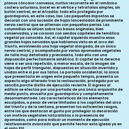
planos cóncavo-convexos, motivo recurrente en el románico
costero asturiano, bocel en el vértice y tetrafolias simples, sin
botón central, en el intradós; todo ello protegido por
guardapolvo, en este caso, liso. Las pequeñas impostas se
decoran con una sucesión de hojas lanceoladas de prominente
nervio central que se alternan con pequeñas perlas. Las
columnillas se sitúan sobre las basas originales, bien
conservadas, y se coronan con sendos capiteles de temática
vegetal ya conocida. Así, el capitel izquierdo muestra esas
grandes hojas nervadas que habíamos visto en el arco del
triunfo, envolviendo una hoja vegetal alargada, de un único
nervio central, y acompañado por varios apomados vegetales
de talla muy detallada y preciosista, todo ello con una
disposición perfectamente simétrica. El capitel de la derecha
viene a ser una repetición, a menor escala, de la imagen de
hojas de perfil triangular, dispuestas en situación invertida y
unidas entre sí por sus tallos. La portada occidental, la única
que presentaría en origen este pequeño templo, presenta un
aspecto algo alterado tras la restauración; protegido por un
sencillo porche dístilo de ejecución reciente. El ingreso al
edificio se efectúa por una portada de una única arquivolta de
medio punto, envuelta por guardapolvo y completamente
desornamentada. Las características de los elementos
esculpidos, a pesar de verse limitados a los capiteles del arco
del triunfo y de la ventana, presentan los suficientes rasgos,
entre los que destacan el gusto por privilegiar la decoración
con motivos vegetales naturalistas o la presencia de
apomados, como para indicar un momento de ejecución
relativamente avanzado que permite fechar esta iglesia ya en
el siglo XIII.