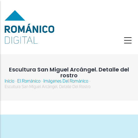
Pasar
al
contenido
principal
Escultura San Miguel Arcángel. Detalle del
rostro
Inicio
El Románico
Imágenes Del Románico
-
-
-
Sobrescribir
Escultura San Miguel Arcángel. Detalle Del Rostro
enlaces
de
ayuda
a
la