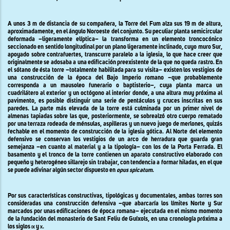
A unos
3 m
de distancia de su compañera,
la Torre
del Fum alza sus
19 m
de altura,
aproximadamente, en el ángulo Noroeste del conjunto. Su peculiar planta semicircular
deformada –ligeramente elíptica– la transforma en un elemento troncocónico
seccionado en sentido longitudinal por un plano ligeramente inclinado, cuyo muro Sur,
apoyado sobre contrafuertes, transcurre paralelo a la iglesia, lo que hace creer que
originalmente se adosaba a una edificación preexistente de la que no queda rastro. En
el sótano de ésta torre –totalmente habilitada para su visita– existen los vestigios de
una construcción de la época del Bajo Imperio romano –que probablemente
corresponda a un mausoleo funerario o baptisterio–, cuya planta marca un
cuadrilátero al exterior y un octógono al interior donde, a una altura muy próxima al
pavimento, es posible distinguir una serie de pentáculos y cruces inscritas en sus
paredes. La parte más elevada de la torre está culminada por un primer nivel de
almenas tapiadas sobre las que, posteriormente, se sobrealzó otro cuerpo rematado
por u
na terraza rodeada de ménsulas, aspilleras y
un nuevo juego de merlones, quizás
fechable en el momento de construcción de la iglesia gótica. Al Norte del elemento
defensivo se conservan los vestigios de un arco de herradura que guarda gran
semejanza –en cuanto al material y a la tipología– con los de
la Porta Ferrada.
El
basamento y el tronco de la torre contienen un aparato constructivo elaborado con
pequeño y heterogéneo sillarejo sin trabajar, con tendencia a formar hiladas, en el que
se puede adivinar algún sector dispuesto en
opus spicatum
.
Por sus características constructivas, tipológicas y documentales, ambas torres son
consideradas una construcción defensiva –que abarcaría los límites Norte y Sur
marcados por unas edificaciones de época romana– ejecutada en el mismo momento
de la fundación del monasterio de Sant Feliu de Guíxols, en una cronología próxima a
los siglos
ix
y
x.