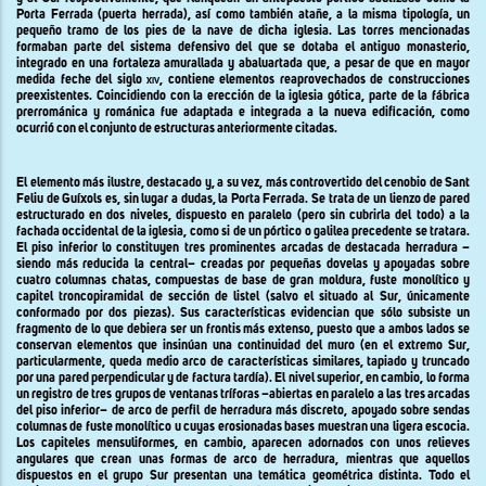
Porta Ferrada
(puerta herrada), así como también atañe, a la misma tipología, un
pequeño tramo de los pies de la nave de dicha iglesia. Las torres mencionadas
formaban parte del sistema defensivo del que se dotaba el antiguo monasterio,
integrado en una fortaleza amurallada y abaluartada que, a pesar de que en mayor
medida feche del siglo
xiv
, contiene elementos reaprovechados de construcciones
preexistentes. Coincidiendo con la erección de la iglesia gótica, parte de la fábrica
prerrománica y románica fue adaptada e integrada a la nueva edificación, como
ocurrió con el conjunto de estructuras anteriormente citadas.
El elemento más ilustre, destacado y, a su vez, más controvertido del cenobio de Sant
Feliu de Guíxols es, sin lugar a dudas,
la Porta
Ferrada.
Se trata de un lienzo de pared
estructurado en dos niveles, dispuesto en paralelo (pero sin cubrirla del todo) a la
fachada occidental de la iglesia, como si de un pórtico o galilea precedente se tratara.
El piso inferior lo constituyen tres prominentes arcadas de destacada herradura –
siendo más reducida la central– creadas por pequeñas dovelas y apoyadas sobre
cuatro columnas chatas, compuestas de base de gran moldura, fuste monolítico y
capitel troncopiramidal de sección de listel (salvo el situado al Sur, únicamente
conformado por dos piezas). Sus características evidencian que sólo subsiste un
fragmento de lo que debiera ser un frontis más extenso, puesto que a ambos lados se
conservan elementos que insinúan una continuidad del muro (en el extremo Sur,
particularmente, queda medio arco de características similares, tapiado y truncado
por una pared perpendicular y de factura tardía). El nivel superior, en cambio, lo forma
un registro de tres grupos de ventanas tríforas –abiertas en paralelo a las tres arcadas
del piso inferior– de arco de perfil de herradura más discreto, apoyado sobre sendas
columnas de fuste monolítico u cuyas erosionadas bases muestran una ligera escocia.
Los capiteles mensuliformes, en cambio, aparecen adornados con unos relieves
angulares que crean unas formas de arco de herradura, mientras que aquellos
dispuestos en el grupo Sur presentan una temática geométrica distinta. Todo el