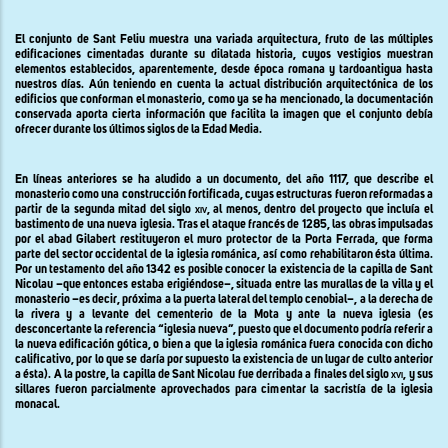
El conjunto de Sant Feliu muestra una variada arquitectura, fruto de las múltiples
edificaciones cimentadas durante su dilatada historia, cuyos vestigios muestran
elementos establecidos, aparentemente, desde época romana y tardoantigua
hasta
nuestros días. Aún teniendo en cuenta la actual distribución arquitectónica de los
edificios que conforman el monasterio, como ya se ha mencionado, la documentación
conservada aporta cierta información que facilita la imagen que el conjunto debía
ofrecer durante los últimos siglos de
la Edad
Media.
En líneas anteriores se ha aludido a un documento, del año 1117, que describe el
monasterio como una construcción fortificada, cuyas estructuras fueron reformadas a
partir de la segunda mitad del siglo
xiv,
al menos, dentro del proyecto que incluía el
bastimento de una nueva iglesia. Tras el ataque francés de 1285, las obras impulsadas
por el abad Gilabert restituyeron el muro protector de
la Porta Ferrada
, que forma
parte del sector occidental de la iglesia románica, así como rehabilitaron ésta última.
Por un testamento del año 1342 es posible conocer la existencia de la capilla de Sant
Nicolau –que entonces estaba erigiéndose–, situada entre las murallas de la villa y el
monasterio –es decir, próxima a la puerta lateral del templo cenobial–, a la derecha de
la rivera y a levante del cementerio de
la Mota
y ante la nueva iglesia (es
desconcertante la referencia “iglesia nueva”, puesto que el documento podría referir a
la nueva edificación gótica, o bien a que la iglesia románica fuera conocida con dicho
calificativo, por lo que se daría por supuesto la existencia de un lugar de culto anterior
a ésta). A la postre, la capilla de Sant Nicolau fue derribada a finales del siglo
xvi
, y sus
sillares fueron parcialmente aprovechados para cimentar la sacristía de la iglesia
monacal.