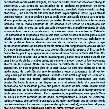
corroboran los orificios del envigado, así como parte del techo conservado en el ángulo
Sudoriental–. Los arcos de sustentación de la cubierta se presentan de forma
heterogénea, puesto que existen dos de medio punto en el lado Norte –siendo más bajo
el oriental–, uno a occidente que descansa sobre un pilar y uno al Oeste –que actúa de
la misma forma–; esto es debido a que se debió dejar un espacio de paso para acceder
al vano puntiforme, abierto en el muro perimetral Noroeste de la torre, anteriormente
indicado. Por la forma apuntada de las arcadas, éste sector se consideraba una
reforma del siglo
xiv
, pero, por toda una serie de elementos, es posible fecharlo del siglo
xii
, momento en que este tipo de construcciones se comienzan a utilizar en Cataluña.
Dos hornacinas se disponen a este mismo lado, siendo de arco de medio punto la más
inferior y arquitrabada la situada sobre la ventana antes mencionada. Asimismo, un
par de portillas fueron abiertas encima de la cubierta de la iglesia, cuyas
características muestran un arco de medio punto al interior y uno rebajado al exterior.
Otro arco de sustentación, en este caso de sección apuntada, aparece al Este también
descentrado, por lo que apoya su peso sobre el muro Sur de
la Torre
del Corn. Por
encima de éste se abre una ventana cuadrangular y sobre ésta un llano espacio con
unos bancos de piedra a ambos lados, así como una
moderna puerta fue torpemente
abierta en la esquina Norte, seccionando parcialmente el arco que cercaba a
septentrión. En este segundo piso de la torre, al Sur se abre una puerta de arco de
medio punto de tradición claramente románica –que actualmente da al vacío–,
flanqueada por un friso de aspilleras –situadas a un nivel algo bajo en relación al
pavimento– con una fuerte inclinación descendente, presentando una clara
desviación hacia la puerta las dispuestas a su alrededor; todo el conjunto está
encuadrado por desbastada piedra que parece dotarlas de una cierta unidad. Cabe
mencionar que, por la falta de arcos estructurales, en éste sector el muro presenta un
doble grosor con respeto al resto. Por su apariencia, es posible que, en origen,
la Torre
del Corn estuviera formada por un podio, correspondiente a la base del elemento,
todavía vigente, que sostendría una atalaya de material efímero, que sería substituida
posteriormente por los dos pisos superiores (erigidos en piedra), momento en el que, el
nivel de circulación, se situaba a la altura del primer nivel de la torre.