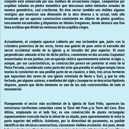
conjunto está enmarcado por una moldura de arcuaciones ciegas, compuestas por
arquillos tallados en piedra monolítica que descansan sobre ménsulas ornadas de
manera geométrica, casi cruciforme. En éste sector también son visibles algunos
vestigios que muestran una dimensión de la obra diversa a la actual, todo ello
levantado por un aparato constructivo consistente en sillares de piedra granítica,
toscamente escuadrados y dispuestos en hiladas irregulares, donde destaca una fina
línea arcillosa que divide las ventanas de los arquillos ciegos.
Actualmente, el conjunto aparece cubierto por una techumbre que, junto con la
cristalera protectora de los arcos, forma una galería de paso entre el extradós del
sector occidental medio de la iglesia y el intradós del piso superior. El muro
perpendicular adosado al Sur de dicho pórtico, consistente en dos arcadas (tapiadas)
ensanchadas en sus jambas, con un aparejo rústico aparentemente anterior al siglo
xi
,
aunque, por sus características, su construcción parece ser posterior al resto de
la
Porta
Ferrada
, considerada como parte del atrio que presidía el antiguo templo (otras
teorías lo convierten en una posible parte de un claustro, o bien, tres arcos formeros
que separaban dos naves de una iglesia orientada de Norte a Sur), y que ha sido
fechada, por algunos autores, a mediados del siglo
x (
aunque no se descartan hipótesis
dispares, puesto que dicho elemento es uno de los más controvertidos de todo el
monasterio).
Flanqueando el sector más occidental de la iglesia de Sant Feliu, aparecen las
estructuras turriformes conocidas como
la Torre
del Fum y
la Torre
del Corn. Ésta
última, emplazada en el lado Sur, es una construcción de planta rectangular
supuestamente truncada hacia la mitad de su alzado, pues aparentemente le resta la
parte superior del edificio. Asimismo, por la diversidad de paramento, es posible
identificar dos técnicas constructivas, claramente visibles al exterior. Así pues, desde