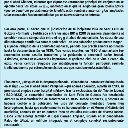
por el abad Gilabert, mientras que el proceso reformador principal del conjunto no se
ejecutó hasta los siglos
xiv
y
xv,
momento en el que se erigió una gran iglesia gótica
(que se benefició parcialmente de la edificación románica anterior) y las ampliadas
salas monacales fueron custodiadas por un nuevo sistema de defensa.
Por otra parte, el hecho que la jurisdicción de la incipiente villa de Sant Feliu de
Guíxols –formada y fortificada entre los años 1181 y 1200 de manera dependiente al
cenobio– restara compartida entre el rey y el abad del monasterio, fue causa de una
dilatada etapa conflictiva entre el poder civil –de una población gradualmente mayor–
y el poder religioso de la comunidad monacal, período que prácticamente no finalizó
hasta la desamortización en 1835. Tras varios intentos, en 1680 el monasterio fue
reconocido como castillo fronterizo y la población lo reconoció señor feudal.
Asimismo, dichas desavenencias impulsaron al gobierno civil de la villa a crear, sin
éxito, varios centros religiosos que substituyeran la función parroquial asumida
tradicionalmente por el templo monástico, uso que mantiene en la actualidad.
Finalmente, y después de la desproporcionada –e inacabada– construcción impulsada
en el siglo
xviii
por el abad Benet Panyelles –que además permitió, a partir de 1793, su
provisional empleo como hospital militar–, tras la exclaustración del Trienio Liberal
(1820-1823), la comunidad benedictina de Sant Feliu de Guíxols fue desalojada
durante la desamortización de Mendizábal en 1835. Desde entonces, y después de
haberse cedido a la población, los usos del conjunto monástico fueron muy
heterogéneos, hasta que modernamente se ha convertido en el Museu d’Història del
municipio, además de ser un potente foco de estudios culturales de diversa índole.
Desde 2012 alberga también el Espai Carmen Thyssen, situado en el denominado
Palau de l’Abat, un edificio integrado en el complejo cenobial recientemente
restaurado–.