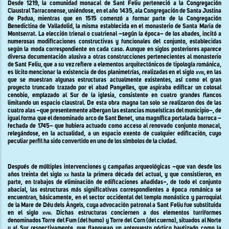
Desde 1219, la comunidad monacal de Sant Feliu perteneció a
la Congregación
Claustral
Tarraconense, uniéndose, en el año
1435, a
la Congregación
de Santa Justina
de Padua, mientras que en 1515 comenzó a formar parte de
la Congregación
Benedictina
de Valladolid, la misma establecida en el monasterio de Santa Maria de
Montserrat. La elección trienal o cuatrienal –según la época– de los abades, incitó a
numerosas modificaciones constructivas y funcionales del conjunto, establecidas
según la moda correspondiente en cada caso. Aunque en siglos posteriores aparece
diversa documentación alusiva a otras construcciones pertenecientes al monasterio
de Sant Feliu, que a su vez refiere a elementos arquitectónicos de tipología románica,
es lícito mencionar la existencia de dos planimetrías, realizadas en el siglo
xviii,
en las
que se muestran algunas estructuras actualmente existentes, así como el gran
proyecto truncado trazado por el abad Panyelles, que aspiraba edificar un colosal
cenobio, emplazado al Sur de la iglesia, consistente en cuatro grandes flancos
limitando un espacio claustral. De esta obra magna tan solo se realizaron dos de las
cuatro alas –que presentemente albergan las estancias museísticas del municipio–, de
igual forma que el denominado arco de Sant Benet, una magnífica portalada barroca –
fechada de 1745– que hubiera actuado como acceso al renovado conjunto monacal,
relegándose, en la actualidad, a un espacio exento de cualquier edificación, cuyo
peculiar perfil ha sido convertido en uno de los símbolos de la ciudad.
Después de múltiples intervenciones y campañas arqueológicas –que van desde los
años treinta del siglo
xx
hasta la primera década del actual, y que consistieron, en
parte, en trabajos de eliminación de edificaciones añadidas–, de todo el conjunto
abacial, las estructuras más significativas correspondientes a época románica se
encuentran, básicamente, en el sector occidental del templo monástico y parroquial
de
la Mare
de Déu dels Àngels, cuya advocación patronal a Sant Feliu fue substituida
en el siglo
xviii
. Dichas estructuras conciernen a dos elementos turriformes
denominados Torre del Fum (del humo) y Torre del Corn (del cuerno), situados al Norte
y al Sur respectivamente, que flanquean un antepuesto pórtico bautizado como
la