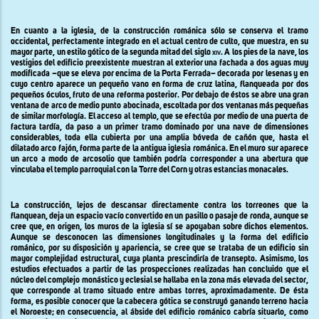
En cuanto a la iglesia, de la construcción románica sólo se conserva el tramo
occidental, perfectamente integrado en el actual centro de culto, que muestra, en su
mayor parte, un estilo gótico de la segunda mitad del siglo
xiv.
A los pies de la nave, los
vestigios del edificio preexistente muestran al exterior una fachada a dos aguas muy
modificada –que se eleva por encima de
la Porta
Ferrada
– decorada por lesenas y en
cuyo centro aparece un pequeño vano en forma de cruz latina, flanqueada por dos
pequeños óculos, fruto de una reforma posterior. Por debajo de éstos se abre una gran
ventana de arco de medio punto abocinada, escoltada por dos ventanas más pequeñas
de similar morfología. El acceso al templo, que se efectúa por medio de una puerta de
factura tardía, da paso a un primer tramo dominado por una nave de dimensiones
considerables, toda ella cubierta por una amplia bóveda de cañón que, hasta el
dilatado arco fajón, forma parte de la antigua iglesia románica. En el muro sur aparece
un arco a modo de arcosolio que también podría corresponder a una abertura que
vinculaba el templo parroquial con
la Torre
del Corn y otras estancias monacales.
La construcción, lejos de descansar directamente contra los torreones que la
flanquean, deja un espacio vacío convertido en un pasillo o pasaje de ronda, aunque se
cree que, en origen, los muros de la iglesia sí se apoyaban sobre dichos elementos.
Aunque se desconocen las dimensiones longitudinales y la forma del edificio
románico, por su disposición y apariencia, se cree que se trataba de un edificio sin
mayor complejidad estructural, cuya planta prescindiría de transepto. Asimismo, los
estudios efectuados a partir de las prospecciones realizadas han concluido que el
núcleo del complejo monástico y eclesial se hallaba en la zona más elevada del sector,
que corresponde al tramo situado entre ambas torres, aproximadamente. De ésta
forma, es posible conocer que la cabecera gótica se construyó ganando terreno hacia
el Noroeste; en consecuencia, al ábside del edificio románico cabría situarlo, como