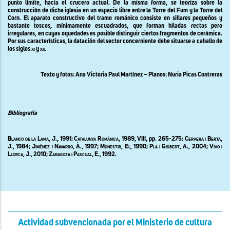
punto límite, hacia el crucero actual. De la misma forma, se teoriza sobre la
construcción de dicha iglesia en un espacio libre entre
la Torre
del Fum y
la Torre
del
Corn. El aparato constructivo del tramo románico consiste en sillares pequeños y
bastante toscos, mínimamente escuadrados, que forman hiladas rectas pero
irregulares, en cuyas oquedades es posible distinguir ciertos fragmentos de cerámica.
Por sus características, la datación del sector concerniente debe situarse a caballo de
los siglos
xi
y
xii
.
Texto y fotos: Ana Victoria Paul Martínez – Planos: Nuria Picas Contreras
Bibliografía
Blanco de
la Lama
, J., 1991;
Catalunya Romànica
, 1989, VIII, pp. 265-275;
Cervera i Berta,
J., 1984;
Jiménez i Navarro
, À., 1997;
Monestir, El,
1990;
Pla i Gisbert
, A., 2004;
Vivo i
Llorca
, J., 2010;
Zaragoza i Pascual
, E., 1992.
Actividad subvencionada por el Ministerio de cultura