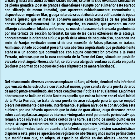
la base y hasta una altura de unos cuatro metros, la torre ha sido levantada con sillares
de piedra granítica local de grandes dimensiones (aunque por el interior esté forrado
con sillarejo de menor tamaño), que aparecen cuidadosamente escuadrados y
dispuestos en regulares filas, y cuya naturaleza es atribuida a una edificación de época
romana (puesto que el material conserva marcas características de las prácticas
constructivas del momento). La parte superior, en cambio, que presenta un rudo
sillarejo colocado en hiladas uniformes, se muestra toscamente truncada y culminada
por una terraza de sección horizontal. En una de las caras exteriores de la atalaya,
concretamente la orientada al Sur, a partir de la altura del segundo piso, aparecen una
serie de franjas verticales como si de una sucesión de falsas pilastras se tratara.
Asimismo, el lado occidental presenta una abertura arquitrabada que probablemente
atañese a un acceso que comunicaba con alguna construcción próxima a
la Porta
Ferrada
, mientras que en la cara contraria de
la Torre
del Corn, situada en posición
elevada en el ángulo Noroccidental, se abre una alargada ventana acabada en punta
(el dintel lo forman dos bloques de piedra dispuestos de manera inclinada).
Del mismo modo, diversos vanos se emplazan al Sur y al Norte, siendo el más inferior el
que vincula dicha estructura con el actual museo, y que consta de una puerta de arco
de medio punto enladrillado, decorada con pilastras ficticias en sus jambas. La primera
abertura que se halla en el lado Norte es aquella que enlaza la torre con el nivel inicial
de
la Porta Ferrada
, se trata de una puerta de arco rebajado para la que se empleó
piedra notablemente canteada. Interiormente, el primer nivel de la construcción está
cubierto por una bóveda apuntada que lo dota de gran altura, cuyo descanso recae
sobre cuatro pilastras angulares internas –integradas en el paramento perimetral– que
forman arcos ojivales en los lados cortos de la torre, así como de medio punto en los
largos. Aunque la estructura de la segunda planta aparezca similar a la descrita con
anterioridad –sobre todo en cuanto a la bóveda apuntada–, existen características
dispares a ésta, pues se aprecian dos registros de aberturas y unos muros perimetrales
que manifiestan que, en origen, el espacio se dividía en dos niveles –hecho que