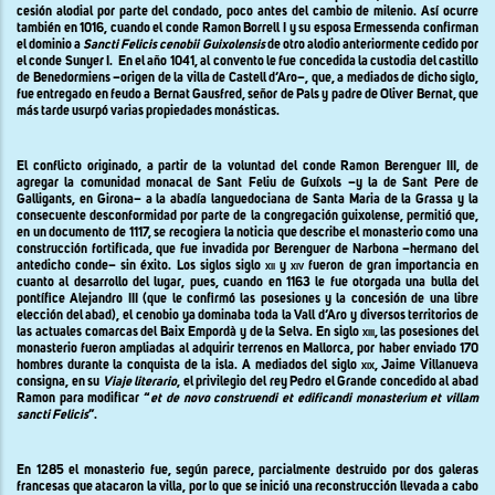
cesión alodial por parte del condado, poco antes del cambio de milenio. Así ocurre
también en 1016, cuando el conde Ramon Borrell
I
y su esposa Ermessenda confirman
el dominio a
Sancti Felicis cenobii Guixolensis
de otro alodio anteriormente cedido por
el conde Sunyer I.
En el año 1041, al convento le fue concedida la custodia del castillo
de Benedormiens –origen de la villa de Castell d’Aro–, que, a mediados de dicho siglo,
fue entregado en feudo a Bernat Gausfred, señor de Pals y padre de Oliver Bernat, que
más tarde usurpó varias propiedades monásticas.
El conflicto originado, a partir de la voluntad del conde Ramon Berenguer
III,
de
agregar la comunidad monacal de Sant Feliu de Guíxols –y la de Sant Pere de
Galligants, en Girona– a la abadía languedociana de Santa Maria de la Grassa y la
consecuente desconformidad por parte de la congregación guixolense, permitió que,
en un documento de 1117, se recogiera la noticia que describe el monasterio como una
construcción fortificada, que fue invadida por Berenguer de Narbona –hermano del
antedicho conde– sin éxito. Los siglos siglo
xii
y
xiv
fueron de gran importancia en
cuanto al desarrollo del lugar, pues, cuando en 1163 le fue otorgada una bulla del
pontífice Alejandro
III (
que le confirmó las posesiones y la concesión de una libre
elección del abad), el cenobio ya dominaba toda
la Vall
d’Aro y diversos territorios de
las actuales comarcas del Baix Empordà y de
la Selva.
En
siglo
xiii,
las posesiones del
monasterio fueron ampliadas al adquirir terrenos en Mallorca, por haber enviado 170
hombres durante la conquista de la isla. A mediados del siglo
xix
, Jaime Villanueva
consigna, en su
Viaje literario
, el privilegio del rey Pedro el Grande concedido al abad
Ramon para modificar “
et de novo construendi et edificandi monasterium et villam
sancti Felicis
”.
En 1285 el monasterio fue, según parece, parcialmente destruido por dos galeras
francesas que atacaron la villa, por lo que se inició una reconstrucción llevada a cabo