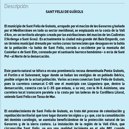
Descripción
SANT FELIU DE GUÍXOLS
El municipio de Sant Feliu de Guíxols, arropado por el macizo de les Gavarres y bañado
por el Mediterráneo en todo su sector meridional, se emplazada en la costa de la Vall
d’Aro, en un territorio abrupto creado por las estribaciones del macizo de les Cadiretes
(l’Ardenya o Sant Grau). Es actualmente la ciudad más grande del Baix Empordà, con
un término municipal drenado por varios cursos torrenciales que desaguan en la bahía
de la población –la bahía de Sant Feliu, cerrada a occidente por la montaña del
Castellar o de Sant Elm, coronada por el santuario barroco homónimo– o en la de Sant
Pol –al Norte de la demarcación.
Este puerto natural se bifurca en una prominencia rocosa denominada Punta Guíxols,
el Fortim o el Salvament, lugar donde se hallan los vestigios de un poblado ibérico,
posible origen de la actual población. Varios accesos conectan Sant Feliu de Guíxols,
pues la carretera comarcal C-65 une el municipio con Llagostera que, dentro la
demarcación, conecta con
la C-35
que enlaza, a su vez, con la N-II. Asimismo, una
carretera local transcurre paralela a la costa por las laderas de
la Cordillera Litoral
,
uniendo Sant Feliu con Tossa de Mar.
El establecimiento de Sant Feliu de Guíxols, es fruto del proceso de colonización y
repoblación territorial que tuvo lugar durante los siglos
ix
y
x
que, con la consolidación
del dominio carolingio, se asentaba beneficiándose de la protección natural de las
Gavarres y de la sierra costera. La instalación de la región de
la Vall
d’Aro, que
circunscribe Sant Feliu, ya era una realidad incipiente en el año 881, cuando