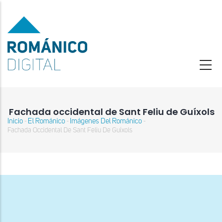
Pasar
al
contenido
principal
Fachada occidental de Sant Feliu de Guíxols
Inicio
El Románico
Imágenes Del Románico
-
-
-
Sobrescribir
Fachada Occidental De Sant Feliu De Guíxols
enlaces
de
ayuda
a
la
navegación