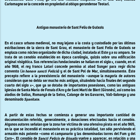
Carlomagno se la concede en propiedad al obispo gerundense Teotari.
Antiguo monasterio de Sant Feliu de Guíxols
En el casco urbano medieval, no muy lejano a la costa y custodiado por las últimas
estribaciones de la sierra de Sant Grau, el monasterio de Sant Feliu de Guíxols se
emplaza como núcleo organizador de dicha ciudad, instalada al Este y a su amparo. Se
trata de un cenobio establecido en época carolingia, quizás sobre una edificación
original visigótica. Sus referencias fundacionales se hallan en el siglo
x
, cuando, en el
año 968, el rey franco Lotari concede permiso al abad Sunyer para regir dicho
convento (
in honore sancti Felicis
) y el de Sant Pol de Mar, simultáneamente. Éste
precepto refiere a la preexistencia del monasterio –aunque la mayoría de autores
consideran que no debía ser mucho más antiguo, situándolo hacia finales del segundo
cuarto del siglo
x
–, que ya se dotaba de importantes posesiones, como las antiguas
iglesias de Santa Maria de Fenals d’Aro y de Sant Martí de Biert (Gironès), así como los
alodios de Solius, Romanyà de
la Selva
, Calonge de les Gavarres, Vall-llobrega y uno
denominado
Spanitate
.
A partir de estas fechas se comienza a generar una importante cantidad de
documentación referida, generalmente, a donaciones efectuadas hacia el cenobio.
Algunos autores señalan que la zona fue víctima de una ofensiva pirata en el año 965,
en la que se incendió el monasterio en su práctica totalidad, tan sólo perviviendo el
armazón más potente –como el campanario y las denominadas torres del Fum y del
Corn–. El cenobio de
Sancti Felicis de Gissalis
vuelve a aparecer, en relación a una