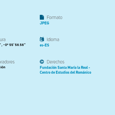
Formato
JPEG
ura
Idioma
' , -0º 55' 56.56''
es-ES
oradores
Derechos
ción
Fundación Santa María la Real -
Centro de Estudios del Románico