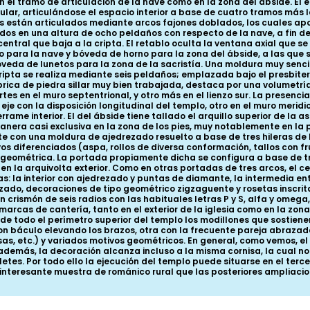
 el tramo de articulación de la nave como en la zona del ábside. El 
lar, articulándose el espacio interior a base de cuatro tramos más 
os están articulados mediante arcos fajones doblados, los cuales ap
ados en una altura de ocho peldaños con respecto de la nave, a fin de
central que baja a la cripta. El retablo oculta la ventana axial que s
o para la nave y bóveda de horno para la zona del ábside, a las que
eda de lunetos para la zona de la sacristía. Una moldura muy sencilla
cripta se realiza mediante seis peldaños; emplazada bajo el presbit
ábrica de piedra sillar muy bien trabajada, destaca por una volumet
tes en el muro septentrional, y otro más en el lienzo sur. La presen
eje con la disposición longitudinal del templo, otro en el muro meridio
me interior. El del ábside tiene tallado el arquillo superior de la a
anera casi exclusiva en la zona de los pies, muy notablemente en la
e con una moldura de ajedrezado resuelto a base de tres hileras de bi
os diferenciados (aspa, rollos de diversa conformación, tallos con 
ón geométrica. La portada propiamente dicha se configura a base de 
m en la arquivolta exterior. Como en otras portadas de tres arcos, el
s: la interior con ajedrezado y puntas de diamante, la intermedia ento
o, decoraciones de tipo geométrico zigzaguente y rosetas inscritas
 un crismón de seis radios con las habituales letras P y S, alfa y ome
 marcas de cantería, tanto en el exterior de la iglesia como en la zo
de todo el perímetro superior del templo los modillones que sostiene
on báculo elevando los brazos, otra con la frecuente pareja abrazad
s, etc.) y variados motivos geométricos. En general, como vemos, el 
además, la decoración alcanza incluso a la misma cornisa, la cual no 
letes. Por todo ello la ejecución del templo puede situarse en el terce
a interesante muestra de románico rural que las posteriores amplia