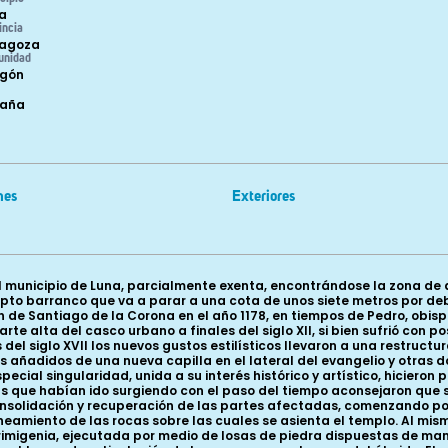
a
incia
agoza
unidad
gón
paña
nes
Exteriores
l municipio de Luna, parcialmente exenta, encontrándose la zona de a
o barranco que va a parar a una cota de unos siete metros por debaj
n de Santiago de la Corona en el año 1178, en tiempos de Pedro, obi
te alta del casco urbano a finales del siglo XII, si bien sufrió con 
 siglo XVII los nuevos gustos estilísticos llevaron a una restructura
añadidos de una nueva capilla en el lateral del evangelio y otras dos
especial singularidad, unida a su interés histórico y artístico, hiciero
s que habían ido surgiendo con el paso del tiempo aconsejaron que s
solidación y recuperación de las partes afectadas, comenzando por 
neamiento de las rocas sobre las cuales se asienta el templo. Al mis
primigenia, ejecutada por medio de losas de piedra dispuestas de ma