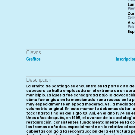
Lun
Prov
Zar
Com
Ara
País
Es
Claves
Grafitos
Inscripcio
Descripción
La ermita de Santiago se encuentra en la parte alta de
cabecera se halla emplazada en el extremo de un abrupt
municipio. La iglesia fue consagrada bajo la advocació
cómo fue erigida en la mencionada zona rocosa en la par
muy especialmente en época moderna. Así, a mediados del
volumetría original. En este momento debemos datar los 
tocar hasta finales del siglo XX. Así, en el año 1974 su 
Unos años después, en 1995, el avance de las patología
restauración, consistentes fundamentalmente en la con
los tramos dañados, especialmente en lo relativo al sa
cubiertas obligó a la reconstrucción de la estructura 