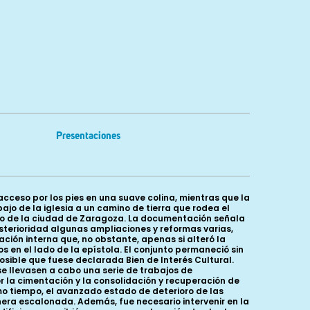
Presentaciones
cceso por los pies en una suave colina, mientras que la
o de la iglesia a un camino de tierra que rodea el
spo de la ciudad de Zaragoza. La documentación señala
posterioridad algunas ampliaciones y reformas varias,
ción interna que, no obstante, apenas si alteró la
 en el lado de la epístola. El conjunto permaneció sin
n posible que fuese declarada Bien de Interés Cultural.
e llevasen a cabo una serie de trabajos de
la cimentación y la consolidación y recuperación de
mo tiempo, el avanzado estado de deterioro de las
nera escalonada. Además, fue necesario intervenir en la