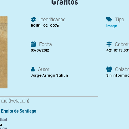
Grafitos
Identificador
Tipo
50151_02_007n
Image
Fecha
Cobert
42º 10' 13.63'
05/07/2012
Autor
Colab
Jorge Arruga Sahún
Sin informa
ficio (Relación)
Ermita de Santiago
lidad
a
cipio