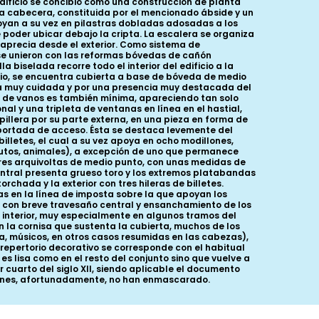
edificio se concibió como una construcción de planta
la cabecera, constituida por el mencionado ábside y un
oyan a su vez en pilastras dobladas adosadas a los
 poder ubicar debajo la cripta. La escalera se organiza
e aprecia desde el exterior. Como sistema de
 se unieron con las reformas bóvedas de cañón
 biselada recorre todo el interior del edificio a la
erio, se encuentra cubierta a base de bóveda de medio
ría muy cuidada y por una presencia muy destacada del
cia de vanos es también mínima, apareciendo tan solo
nal y una tripleta de ventanas en línea en el hastial,
spillera por su parte externa, en una pieza en forma de
 portada de acceso. Ésta se destaca levemente del
lletes, el cual a su vez apoya en ocho modillones,
frutos, animales), a excepción de uno que permanece
tres arquivoltas de medio punto, con unas medidas de
 central presenta grueso toro y los extremos platabandas
rchada y la exterior con tres hileras de billetes.
 en la línea de imposta sobre la que apoyan los
ga, con breve travesaño central y ensanchamiento de los
na interior, muy especialmente en algunos tramos del
n la cornisa que sustenta la cubierta, muchos de los
a, músicos, en otros casos resumidas en las cabezas),
repertorio decorativo se corresponde con el habitual
es lisa como en el resto del conjunto sino que vuelve a
r cuarto del siglo XII, siendo aplicable el documento
ciones, afortunadamente, no han enmascarado.