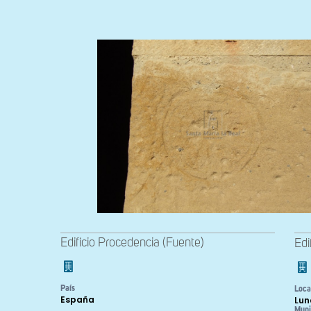
Edificio Procedencia (Fuente)
Edi
País
Loca
España
Lun
Muni