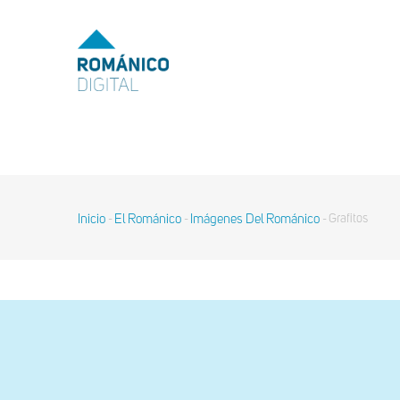
Pasar
al
MENU
TOP
contenido
principal
MAIN
NAVIGATION
Inicio
El Románico
Imágenes Del Románico
Grafitos
-
-
-
Sobrescribir
enlaces
de
ayuda
a
la
navegación