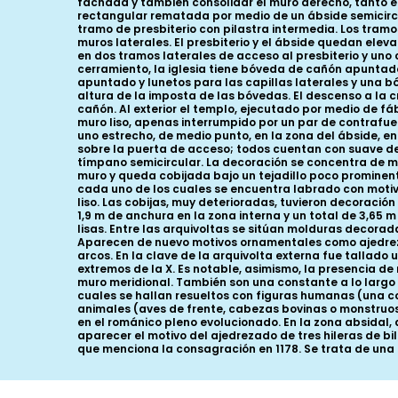
fachada y también consolidar el muro derecho, tanto en
rectangular rematada por medio de un ábside semicircu
tramo de presbiterio con pilastra intermedia. Los tram
muros laterales. El presbiterio y el ábside quedan elev
en dos tramos laterales de acceso al presbiterio y uno 
cerramiento, la iglesia tiene bóveda de cañón apuntad
apuntado y lunetos para las capillas laterales y una bóv
altura de la imposta de las bóvedas. El descenso a la 
cañón. Al exterior el templo, ejecutado por medio de f
muro liso, apenas interrumpido por un par de contrafuer
uno estrecho, de medio punto, en la zona del ábside, en 
sobre la puerta de acceso; todos cuentan con suave derra
tímpano semicircular. La decoración se concentra de m
muro y queda cobijada bajo un tejadillo poco prominent
cada uno de los cuales se encuentra labrado con motiv
liso. Las cobijas, muy deterioradas, tuvieron decoraci
1,9 m de anchura en la zona interna y un total de 3,65 
lisas. Entre las arquivoltas se sitúan molduras decorada
Aparecen de nuevo motivos ornamentales como ajedrezad
arcos. En la clave de la arquivolta externa fue tallado
extremos de la X. Es notable, asimismo, la presencia de
muro meridional. También son una constante a lo largo 
cuales se hallan resueltos con figuras humanas (una c
animales (aves de frente, cabezas bovinas o monstruosa
en el románico pleno evolucionado. En la zona absidal, 
aparecer el motivo del ajedrezado de tres hileras de bil
que menciona la consagración en 1178. Se trata de un