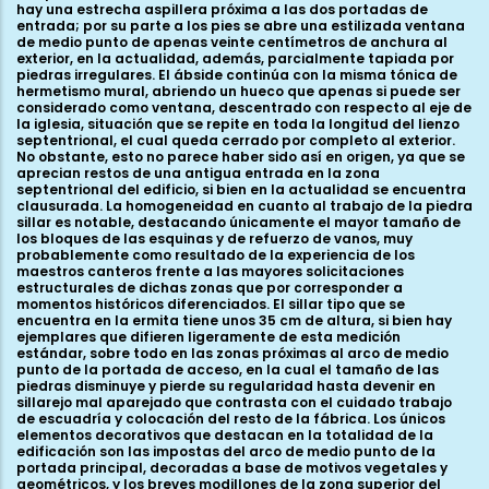
hay una estrecha aspillera próxima a las dos portadas de
entrada; por su parte a los pies se abre una estilizada ventana
de medio punto de apenas veinte centímetros de anchura al
exterior, en la actualidad, además, parcialmente tapiada por
piedras irregulares. El ábside continúa con la misma tónica de
hermetismo mural, abriendo un hueco que apenas si puede ser
considerado como ventana, descentrado con respecto al eje de
la iglesia, situación que se repite en toda la longitud del lienzo
septentrional, el cual queda cerrado por completo al exterior.
No obstante, esto no parece haber sido así en origen, ya que se
aprecian restos de una antigua entrada en la zona
septentrional del edificio, si bien en la actualidad se encuentra
clausurada. La homogeneidad en cuanto al trabajo de la piedra
sillar es notable, destacando únicamente el mayor tamaño de
los bloques de las esquinas y de refuerzo de vanos, muy
probablemente como resultado de la experiencia de los
maestros canteros frente a las mayores solicitaciones
estructurales de dichas zonas que por corresponder a
momentos históricos diferenciados. El sillar tipo que se
encuentra en la ermita tiene unos 35 cm de altura, si bien hay
ejemplares que difieren ligeramente de esta medición
estándar, sobre todo en las zonas próximas al arco de medio
punto de la portada de acceso, en la cual el tamaño de las
piedras disminuye y pierde su regularidad hasta devenir en
sillarejo mal aparejado que contrasta con el cuidado trabajo
de escuadría y colocación del resto de la fábrica. Los únicos
elementos decorativos que destacan en la totalidad de la
edificación son las impostas del arco de medio punto de la
portada principal, decoradas a base de motivos vegetales y
geométricos, y los breves modillones de la zona superior del