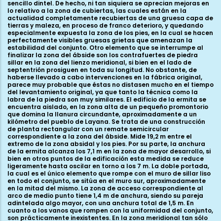
sencillo dintel. De hecho, ni tan siquiera se aprecian mejoras en
lo relativo a la zona de cubiertas, las cuales están en la
actualidad completamente recubiertas de una gruesa capa de
tierras y maleza, en proceso de franco deterioro, y quedando
especialmente expuesta la zona de los pies, en la cual se hacen
perfectamente visibles gruesas grietas que amenazan la
estabilidad del conjunto. Otro elemento que se interrumpe al
finalizar la zona del ábside son los contrafuertes de piedra
sillar en la zona del lienzo meridional, si bien en el lado de
septentrión prosiguen en toda su longitud. No obstante, de
haberse llevado a cabo intervenciones en la fábrica original,
parece muy probable que éstas no distasen mucho en el tiempo
del levantamiento original, ya que tanto la técnica como la
labra de la piedra son muy similares. El edificio de la ermita se
encuentra aislado, en la zona alta de un pequeño promontorio
que domina la llanura circundante, aproximadamente a un
kilómetro del pueblo de Layana. Se trata de una construcción
de planta rectangular con un remate semicircular
correspondiente a la zona del ábside. Mide 19,2 m entre el
extremo de la zona absidal y los pies. Por su parte, la anchura
de la ermita alcanza los 7,1 m en la zona de mayor desarrollo, si
bien en otros puntos de la edificación esta medida se reduce
ligeramente hasta oscilar en torno a los 7 m. La doble portada,
la cual es el único elemento que rompe con el muro de sillar liso
en todo el conjunto, se sitúa en el muro sur, aproximadamente
en la mitad del mismo. La zona de acceso correspondiente al
arco de medio punto tiene 1,4 m de anchura, siendo su pareja
adintelada algo mayor, con una anchura total de 1,5 m. En
cuanto a los vanos que rompen con la uniformidad del conjunto,
son prácticamente inexistentes. En la zona meridional tan sólo