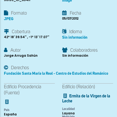
Image
Formato
Fecha
JPEG
05/07/2012
Cobertura
Idioma
42º 18' 39.54'' , -1º 13' 17.07''
Sin información
Autor
Colaboradores
Jorge Arruga Sahún
Sin información
Derechos
Fundación Santa María la Real - Centro de Estudios del Románico
Edificio Procedencia
Edificio (Relación)
(Fuente)
Ermita de la Virgen de la
Leche
Localidad
País
Layana
España
Municipio