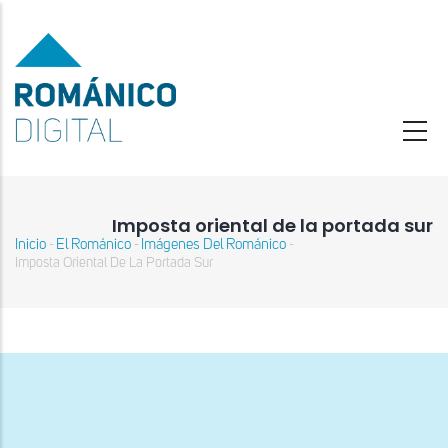
Pasar
al
contenido
principal
Imposta oriental de la portada sur
Inicio
El Románico
Imágenes Del Románico
-
-
-
Sobrescribir
Imposta Oriental De La Portada Sur
enlaces
de
ayuda
a
la
navegación