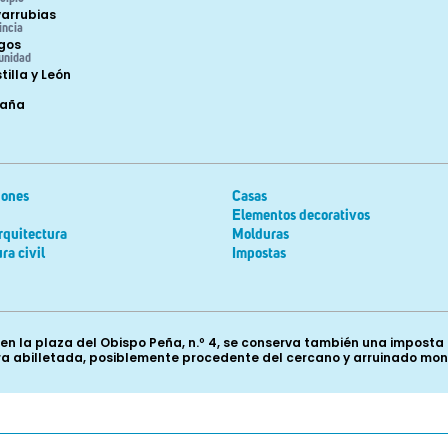
arrubias
incia
gos
unidad
tilla y León
paña
iones
Casas
Elementos decorativos
rquitectura
Molduras
ra civil
Impostas
n la plaza del Obispo Peña, n.º 4, se conserva también una impost
a abilletada, posiblemente procedente del cercano y arruinado mona