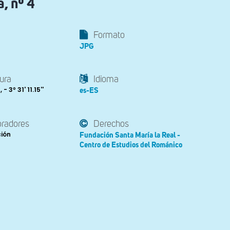
, nº 4
Formato
JPG
ura
Idioma
, - 3º 31' 11.15''
es-ES
oradores
Derechos
ción
Fundación Santa María la Real -
Centro de Estudios del Románico