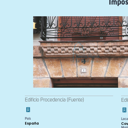
Impos
Edificio Procedencia (Fuente)
Edi
País
Loca
España
Cov
Muni