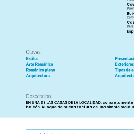
Cov
Prov
Bur
Com
Cas
País
Es
Claves
Estilos
Presentac
Arte Románico
Exteriores
Románico pleno
Tipos de a
Arquitectura
Arquitectu
Descripción
EN UNA DE LAS CASAS DE LA LOCALIDAD, concretamente e
balcón. Aunque de buena factura es una simple moldur