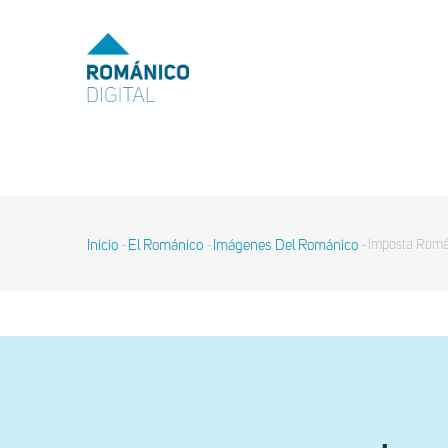
Pasar
al
MENU
TOP
contenido
principal
MAIN
NAVIGATION
Inicio
El Románico
Imágenes Del Románico
Imposta Román
-
-
-
Sobrescribir
enlaces
de
ayuda
a
la
navegación