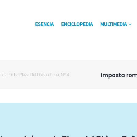
ESENCIA
ENCICLOPEDIA
MULTIMEDIA
Imposta romá
ica En La Plaza Del Obispo Peña, Nº 4