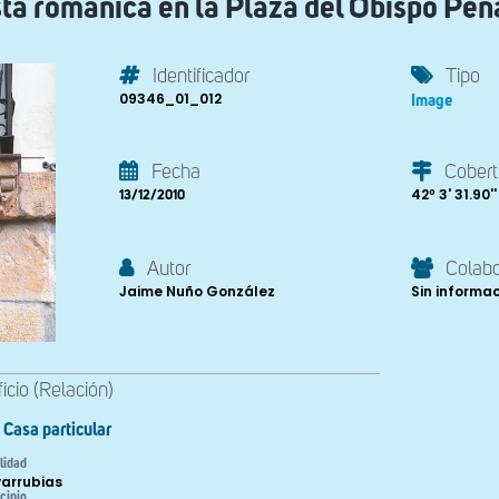
ta románica en la Plaza del Obispo Peña
Identificador
Tipo
09346_01_012
Image
Fecha
Cobert
42º 3' 31.90'' 
13/12/2010
Autor
Colab
Jaime Nuño González
Sin informa
ficio (Relación)
Casa particular
lidad
arrubias
cipio