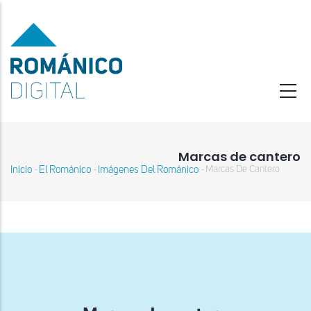
Pasar
al
contenido
principal
Marcas de cantero
Inicio
El Románico
Imágenes Del Románico
Marcas De Cantero
-
-
-
Sobrescribir
enlaces
de
ayuda
a
la
navegación