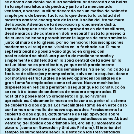
se adorna con doble moldura semicircular decorada con bolas.
En la séptima hilada de piedra, y junto a la mencionada
ventana, aparece un sillar decorado con un motivo de palmeta
simple pero de buena factura, lo que denota la calidad del
maestro cantero encargado de la realización del tramo mural
del ábside. Además de la decoración propiamente dicha,
también hay una serie de formas grabadas en ciertos sillares,
desde marcas de cantero en doble espiral hasta la presencia
de cruces indicando probablemente lugares de enterramiento
junto al muro de la iglesia, por no mencionar las inscripciones
modernas y el reloj de sol visibles en la fachada sur. El muro
septentrional no poseía vano alguno en origen; con
posterioridad se abrió una puerta de mediano tamaño y
simplemente adintelada en la zona central de la nave. En la
actualidad no es practicable, ya que está parcialmente
tapiada por medio de piedras semisueltas. Ya se ha indicado su
factura de sillarejos y mampostería, salvo en la esquina, donde
por motivos estructurales de nuevo aparecen los sillares de
gran tamaño empleados como refuerzo. Nueve mechinales
dispuestos en retícula permiten asegurar que la construcción
se realizó a base de andamios de madera empotrados. El
hastial no posee motivo ornamental alguno ni vanos
apreciables; únicamente marca en la zona superior el sistema
de cubierta a dos aguas. Los mechinales también en este caso
conforman una malla de nueve oquedades. Precisamente la
cubierta a dos aguas, actualmente de teja apoyada sobre
varas de madera transversales, según estudiosos como Abbad
Ventana del ábside con crismón Ríos, era en su momento de
pizarra (como en Navardún y Undués Pintano). El interior del
templo es sumamente sencillo. Destacan las tres ventanas