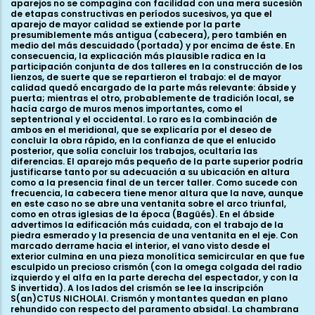
aparejos no se compagina con facilidad con una mera sucesión
de etapas constructivas en períodos sucesivos, ya que el
aparejo de mayor calidad se extiende por la parte
presumiblemente más antigua (cabecera), pero también en
medio del más descuidado (portada) y por encima de éste. En
consecuencia, la explicación más plausible radica en la
participación conjunta de dos talleres en la construcción de los
lienzos, de suerte que se repartieron el trabajo: el de mayor
calidad quedó encargado de la parte más relevante: ábside y
puerta; mientras el otro, probablemente de tradición local, se
hacía cargo de muros menos importantes, como el
septentrional y el occidental. Lo raro es la combinación de
ambos en el meridional, que se explicaría por el deseo de
concluir la obra rápido, en la confianza de que el enlucido
posterior, que solía concluir los trabajos, ocultaría las
diferencias. El aparejo más pequeño de la parte superior podría
justificarse tanto por su adecuación a su ubicación en altura
como a la presencia final de un tercer taller. Como sucede con
frecuencia, la cabecera tiene menor altura que la nave, aunque
en este caso no se abre una ventanita sobre el arco triunfal,
como en otras iglesias de la época (Bagüés). En el ábside
advertimos la edificación más cuidada, con el trabajo de la
piedra esmerado y la presencia de una ventanita en el eje. Con
marcado derrame hacia el interior, el vano visto desde el
exterior culmina en una pieza monolítica semicircular en que fue
esculpido un precioso crismón (con la omega colgada del radio
izquierdo y el alfa en la parte derecha del espectador, y con la
S invertida). A los lados del crismón se lee la inscripción
S(an)CTUS NICHOLAI. Crismón y montantes quedan en plano
rehundido con respecto del paramento absidal. La chambrana