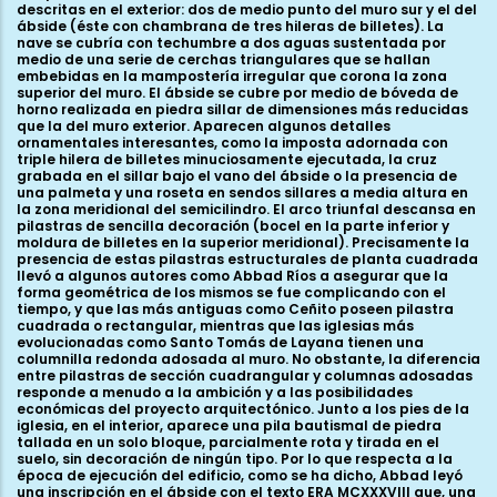
descritas en el exterior: dos de medio punto del muro sur y el del
ábside (éste con chambrana de tres hileras de billetes). La
nave se cubría con techumbre a dos aguas sustentada por
medio de una serie de cerchas triangulares que se hallan
embebidas en la mampostería irregular que corona la zona
superior del muro. El ábside se cubre por medio de bóveda de
horno realizada en piedra sillar de dimensiones más reducidas
que la del muro exterior. Aparecen algunos detalles
ornamentales interesantes, como la imposta adornada con
triple hilera de billetes minuciosamente ejecutada, la cruz
grabada en el sillar bajo el vano del ábside o la presencia de
una palmeta y una roseta en sendos sillares a media altura en
la zona meridional del semicilindro. El arco triunfal descansa en
pilastras de sencilla decoración (bocel en la parte inferior y
moldura de billetes en la superior meridional). Precisamente la
presencia de estas pilastras estructurales de planta cuadrada
llevó a algunos autores como Abbad Ríos a asegurar que la
forma geométrica de los mismos se fue complicando con el
tiempo, y que las más antiguas como Ceñito poseen pilastra
cuadrada o rectangular, mientras que las iglesias más
evolucionadas como Santo Tomás de Layana tienen una
columnilla redonda adosada al muro. No obstante, la diferencia
entre pilastras de sección cuadrangular y columnas adosadas
responde a menudo a la ambición y a las posibilidades
económicas del proyecto arquitectónico. Junto a los pies de la
iglesia, en el interior, aparece una pila bautismal de piedra
tallada en un solo bloque, parcialmente rota y tirada en el
suelo, sin decoración de ningún tipo. Por lo que respecta a la
época de ejecución del edificio, como se ha dicho, Abbad leyó
una inscripción en el ábside con el texto ERA MCXXXVIII que, una