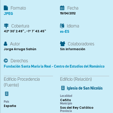
Formato
Fecha
JPEG
19/04/2012
Cobertura
Idioma
42º 30' 2.49'' , -1º 7' 43.45''
es-ES
Autor
Colaboradores
Jorge Arruga Sahún
Sin información
Derechos
Fundación Santa María la Real - Centro de Estudios del Románico
Edificio Procedencia
Edificio (Relación)
(Fuente)
Iglesia de San Nicolás
Localidad
Ceñito
País
Municipio
España
Sos del Rey Católico
Provincia