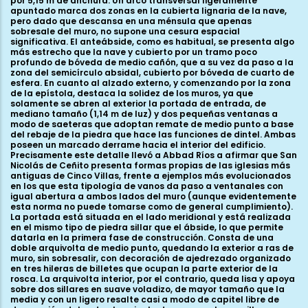
por 5,15 m de anchura. Un arco transversal ligeramente
apuntado marca dos zonas en la cubierta lignaria de la nave,
pero dado que descansa en una ménsula que apenas
sobresale del muro, no supone una cesura espacial
significativa. El anteábside, como es habitual, se presenta algo
más estrecho que la nave y cubierto por un tramo poco
profundo de bóveda de medio cañón, que a su vez da paso a la
zona del semicírculo absidal, cubierto por bóveda de cuarto de
esfera. En cuanto al alzado externo, y comenzando por la zona
de la epístola, destaca la solidez de los muros, ya que
solamente se abren al exterior la portada de entrada, de
mediano tamaño (1,14 m de luz) y dos pequeñas ventanas a
modo de saeteras que adoptan remate de medio punto a base
del rebaje de la piedra que hace las funciones de dintel. Ambas
poseen un marcado derrame hacia el interior del edificio.
Precisamente este detalle llevó a Abbad Ríos a afirmar que San
Nicolás de Ceñito presenta formas propias de las iglesias más
antiguas de Cinco Villas, frente a ejemplos más evolucionados
en los que esta tipología de vanos da paso a ventanales con
igual abertura a ambos lados del muro (aunque evidentemente
esta norma no puede tomarse como de general cumplimiento).
La portada está situada en el lado meridional y está realizada
en el mismo tipo de piedra sillar que el ábside, lo que permite
datarla en la primera fase de construcción. Consta de una
doble arquivolta de medio punto, quedando la exterior a ras de
muro, sin sobresalir, con decoración de ajedrezado organizado
en tres hileras de billetes que ocupan la parte exterior de la
rosca. La arquivolta interior, por el contrario, queda lisa y apoya
sobre dos sillares en suave voladizo, de mayor tamaño que la
media y con un ligero resalte casi a modo de capitel libre de