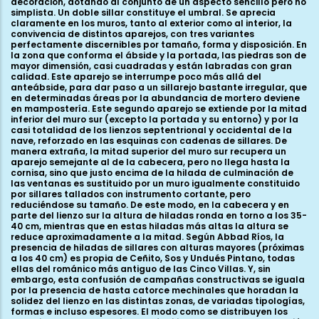
decoración, dotando al conjunto de un aspecto sencillo pero no
simplista. Un doble sillar constituye el umbral. Se aprecia
claramente en los muros, tanto al exterior como al interior, la
convivencia de distintos aparejos, con tres variantes
perfectamente discernibles por tamaño, forma y disposición. En
la zona que conforma el ábside y la portada, las piedras son de
mayor dimensión, casi cuadradas y están labradas con gran
calidad. Este aparejo se interrumpe poco más allá del
anteábside, para dar paso a un sillarejo bastante irregular, que
en determinadas áreas por la abundancia de mortero deviene
en mampostería. Este segundo aparejo se extiende por la mitad
inferior del muro sur (excepto la portada y su entorno) y por la
casi totalidad de los lienzos septentrional y occidental de la
nave, reforzado en las esquinas con cadenas de sillares. De
manera extraña, la mitad superior del muro sur recupera un
aparejo semejante al de la cabecera, pero no llega hasta la
cornisa, sino que justo encima de la hilada de culminación de
las ventanas es sustituido por un muro igualmente constituido
por sillares tallados con instrumento cortante, pero
reduciéndose su tamaño. De este modo, en la cabecera y en
parte del lienzo sur la altura de hiladas ronda en torno a los 35-
40 cm, mientras que en estas hiladas más altas la altura se
reduce aproximadamente a la mitad. Según Abbad Ríos, la
presencia de hiladas de sillares con alturas mayores (próximas
a los 40 cm) es propia de Ceñito, Sos y Undués Pintano, todas
ellas del románico más antiguo de las Cinco Villas. Y, sin
embargo, esta confusión de campañas constructivas se iguala
por la presencia de hasta catorce mechinales que horadan la
solidez del lienzo en las distintas zonas, de variadas tipologías,
formas e incluso espesores. El modo como se distribuyen los