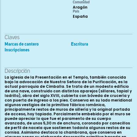
Comunidad
Aragón
País
España
Claves
Marcas de cantero
Escritura
Inscripciones
Descripción
La iglesia de la Presentación en el Templo, también conocida
bajo la advocación de Nuestra Señora de la Purificación, es la
actual parroquia de Cimballa. Se trata de un modesto edificio
de una nave, construido con distintos aparejos (sillares, tapial y
ladrillo), obra del siglo XVIII, cubierta con bóveda de crucería y
con puerta de ingreso a los pies. Conserva en su lado meridional
algunos vestigios de la primitiva fábrica románica,
principalmente restos de muros de sillería y la original portada
de acceso, hoy tapiada. Parcialmente embebido por el muro se
puede apreciar lo que fue el paramento de su cuerpo
avanzado, de unos 5,30 m de anchura, coronado por canecillos
de perfil de nacela que sostienen todavía algunos restos de su
cornisa. Asimismo destaca la chambrana, que conserva en
algunas zonas su elaborada decoración primitiva basada en