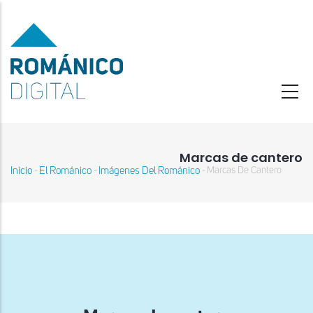
Pasar
al
contenido
principal
Marcas de cantero
Inicio
El Románico
Imágenes Del Románico
Marcas De Cantero
-
-
-
Sobrescribir
enlaces
de
ayuda
a
la
navegación