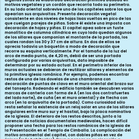
motivos vegetales y un cordón que recorría todo su perímetro.
En su lado oriental sobrevive uno de los capiteles sobre los que
apearían sus arquivoltas. Presenta decoración vegetal
consistente en dos niveles de hojas lisas vueltas en pico de las
que cuelgan parejas de piñas. Sobre él existe una imposta con
decoración de hojas y piñas. El capitel apea sobre un fuste
monolítico de columna cilíndrica en cuyo lado quedan algunos
de los sillares que componían el montante de la portada, los
cuales rondan los 30 y 37 cm de altura. En dos de ellos se
aprecia todavía un baquetón a modo de decoración que
recorre su esquina verticalmente. Por el tamaño de la luz del
arco de medio punto, de 4,20 m, debió de ser una portada
configurada por varias arquivoltas, dato imposible de
determinar por su estado actual. En el perímetro inferior de los
muros actuales se debieron de reutilizar sillares y elementos de
la primitiva iglesia románica. Por ejemplo, podemos encontrar
restos de una de las dovelas de una chambrana con
decoración de puntas de clavo en el muro oriental del brazo sur
del tansepto. Rodeando el edificio también se descubren varias
marcas de cantería con forma de A (en los dos contrafuertes
del lado norte), de cuña (en el muro oriental) y de flecha con
arco (en la arquivolta de la portada). Como curiosidad sólo
resta señalar la existencia de un reloj solar en uno de los sillares
angulares entre muro sur y el hastial, bajo la placa nominativa
de la iglesia. El deterioro de los restos descritos, junto a la
carencia de noticias documentales medievales, hacen difícil
proponer una fecha para los restos románicos de la iglesia de
la Presentación en el Templo de Cimballa. La complicación del
motivo ornamental del capitel, con dobles piñas en vez de