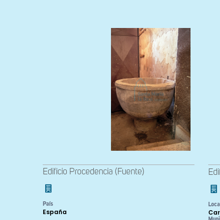
Edificio Procedencia (Fuente)
Edi
País
Loca
España
Car
Muni