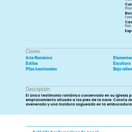
Car
Prov
Bur
Com
Cas
País
Es
Claves
Arte Románico
Elementos 
Estilos
Escultura
Pilas bautismales
Bajo relie
Descripción
El único testimonio románico conservado en su iglesia 
emplazamiento situado a los pies de la nave. Consta de 
avenerado y una moldura sogueada en la embocadura. Por 