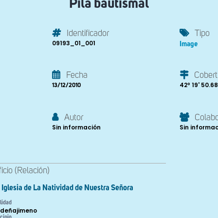
Pila bautismal
Identificador
Tipo
09193_01_001
Image
Fecha
Cobert
42º 19' 50.68'
13/12/2010
Autor
Colab
Sin información
Sin informa
ficio (Relación)
Iglesia de La Natividad de Nuestra Señora
lidad
deñajimeno
cipio