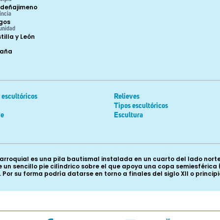
deñajimeno
incia
gos
unidad
tilla y León
paña
escultóricos
Relieves
Tipos escultóricos
ve
Escultura
parroquial es una pila bautismal instalada en un cuarto del lado nor
un sencillo pie cilíndrico sobre el que apoya una copa semiesférica (
su forma podría datarse en torno a finales del siglo XII o principios