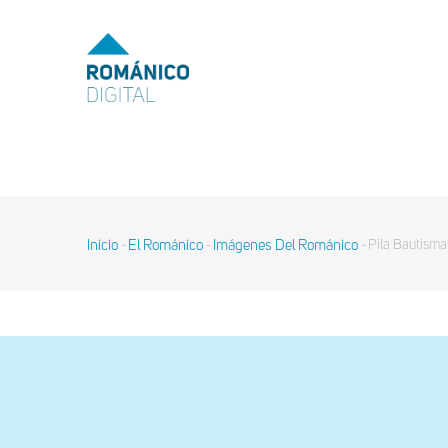
Pasar
al
MENU
TOP
contenido
principal
MAIN
NAVIGATION
Inicio
El Románico
Imágenes Del Románico
Pila Bautisma
-
-
-
Sobrescribir
enlaces
de
ayuda
a
la
navegación