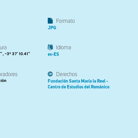
Formato
JPG
ura
Idioma
' , -3º 37' 10.41''
es-ES
oradores
Derechos
ción
Fundación Santa María la Real -
Centro de Estudios del Románico