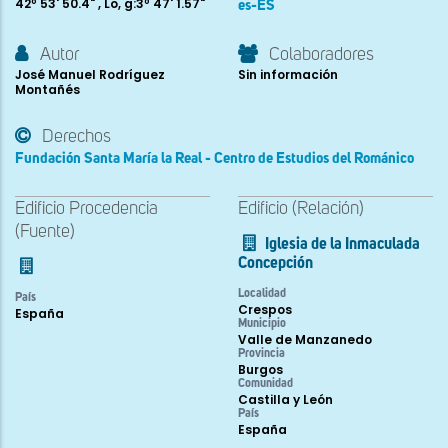
42º 53' 50.4" , Lo, g:3º 47' 1.57"
es-ES
Autor
Colaboradores
José Manuel Rodríguez
Sin información
Montañés
Derechos
Fundación Santa María la Real - Centro de Estudios del Románico
Edificio Procedencia
Edificio (Relación)
(Fuente)
Iglesia de la Inmaculada
Concepción
Localidad
País
Crespos
España
Municipio
Valle de Manzanedo
Provincia
Burgos
Comunidad
Castilla y León
País
España