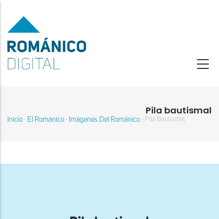
Pasar
al
contenido
principal
Pila bautismal
Inicio
El Románico
Imágenes Del Románico
Pila Bautismal
-
-
-
Sobrescribir
enlaces
de
ayuda
a
la
navegación