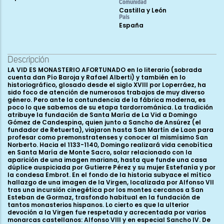
Comunidad
Castilla y León
País
España
Descripción
LA VID ES MONASTERIO AFORTUNADO en lo literario (sobrada cuenta dan Pío Baroja y Rafael Alberti) y también en lo historiográfico, glosado desde el siglo XVIII por Loperráez, ha sido foco de atención de numerosos trabajos de muy diverso género. Pero ante la contundencia de la fábrica moderna, es poco lo que sabemos de su etapa tardorrománica. La tradición atribuye la fundación de Santa María de La Vid a Domingo Gómez de Candespina, quien junto a Sancho de Ansúrez (el fundador de Retuerta), viajaron hasta San Martín de Laon para profesar como premonstratenses y conocer al mismísimo San Norberto. Hacia el 1133-1140, Domingo realizará vida cenobítica en Santa María de Monte Sacro, solar relacionado con la aparición de una imagen mariana, hasta que funde una casa dúplice auspiciada por Gutierre Pérez y su mujer Estefanía y por la condesa Embrot. En el fondo de la historia subyace el mítico hallazgo de una imagen de la Virgen, localizada por Alfonso VII tras una incursión cinegética por los montes cercanos a San Esteban de Gormaz, trasfondo habitual en la fundación de tantos monasterios hispanos. Lo cierto es que la ulterior devoción a la Virgen fue respetada y acrecentada por varios monarcas castellanos: Alfonso VIII y en especial Sancho IV. De 1156 parece ser el traslado hasta el monasterio actual, año en el que Alfonso VII confirmaba la donación de La Vid y todos sus términos realizada por Juan, obispo de Osma, al abad Domingo y los canónigos premonstratenses. En el mismo diploma el rey les donaba la villa de Cubillas y se especificaba que la comunidad acogía la regla agustiniana, sujetándose a la jurisdicción de la abadía vallisoletana de Retuerta. En 1163 el papa Alejandro III tomaba el monasterio de La Vid bajo su protección y durante el reinado de Alfonso VIII fue beneficiado con nuevos terrenos, exenciones de portazgo y libertad de pastos. En 1164 La Vid quedó como casa exclusivamente masculina, pasando a ocupar las canonesas otros conventos en Brazacorta y Fresnillo de las Dueñas. La Vid fundará durante los años sucesivos nuevas casas premonstratenses en San Pelayo de Cerrato, San Cristóbal de Ibeas, El Tejo, Villamayor de Treviño, Santa María de los Huertos (Segovia), Ávila, Tórtoles de Esgueva y San Juan de la Peña (Vizcaya). Casa puntera de la orden en la circaria hispana, formó un importante señorío eclesiástico que extendía su jurisdicción a los campesinos de La Vid, Zuzones y Guma, verdaderos barrios de la abadía. Recibió además las villas de Alcozar, Mesela y Alcolea, salinas en Bonilla y Medinaceli, y numerosas heredades en Quintanilla, Fuentelcésped, Hontoria de Valdearados, Torregalindo, Páramo del Arroyo, Guzmán, Roa, Camesa de Valdivia, Quintanadueñas, Canicosa, Brazacorta, Talamanca, San Esteban de Gormaz, Lomeda de Medina, Almazán y Ayllón que frecuentemente arrendaba dada la ineficacia de una explotación directa a gran distancia. De Alfonso VIII recibía en 1188 las villas de Tovilla y Frolilla, de Pedro García de Lerma en 1213 una heredad en Villaconancio, Cevico y Santa María y en 1214 otras propiedades, ganados y bienes muebles en Quintanilla de Valdado, Santa Cecilia, Levaniegos, Villahoz y Tordómar, además de 300 maravedís, bajo la condición de instalar un hospital en Quintanilla servido por un clérigo que cantara misa a diario y otro más ante el altar de Santa María Magdalena en La Vid pro anima. Con el obispado de Osma mantuvo interesadas relaciones, sometiéndose al mismo en 1255 y obteniendo en 1258 amparo del oxomense frente a los pleitos que La Vid sostenía con los premonstratenses de Retuerta. La decadencia de la casa vino marcada por la voracidad de los abades vitalicios que terminaron por vender propiedades y censos. La asunción de un organigrama capitaneado por abades comendatarios y trienales tampoco solventó las tensiones, haciéndose necesaria una reforma general. Don Íñigo López de Mendoza, nombrado por el papa León X abad comendatario perpetuo de La Vid en 1516, intentó poner coto a tanto desmán rentual y descarrío espiritual. Obispo de Coria (1520) y de Burgos (1529-1537), accedió al cardenalato en 1532. Entre 1516 y 1528 dirigió los rumbos de La Vid, auxiliado por priores de su confianza, destacando el protagonismo de Clemente de Mendieta. A juzgar por los 4.000 maravedís anuales que La Vid pagaba ante el capítulo provincial de los mostenses castellanos, estuvo muy por encima de las posibilidades del resto de los monasterios de la orden. Gracias al cardenal Íñigo López de Mendoza los mostenses incorporan los abades trienales y La Vid se convierte en cabeza de una abortada congregación, liberándose de la dependencia ejercida por Retuerta. Tras el fallecimiento de don Íñigo en 1535, fue enterrado en la Domus Dei franciscana de La Aguilera (Burgos) hasta que en 1579 sus restos fueron trasladados definitivamente hasta la capilla mayor de la iglesia de La Vid. Beneficiado por el conde de Miranda, don Juan de Zúñiga y Avellaneda, en 1594 La Vid obtenía de Clemente VIII el ius pontificalium, pudiendo los abades celebrar con mitra, anillo y báculo, bendiciendo a la feligresía como si de obispos se tratara. La concesión de indulgencias plenarias por parte de Pío V a cuantos visitaran la imagen de la Virgen potenció el monasterio como centro de peregrinación (1609), pero desde el siglo XVII, una tradición que atribuía la educación de Santo Domingo de Guzmán al abad Domingo en la casa premonstratense de La Vid, hizo ganar adeptos, limosnas y prerrogativas. Tan ilustres orígenes parecen reforzados por la obra de fray Bernardo de León, cronista oficial de la orden, publicada en 1626 en la misma imprenta del monasterio. A lo largo del XVIII los condes de Miranda renovaron su patronato mientras la comunidad alcanzaba los cuarenta miembros, distinguiéndose entre ellos el célebre abad Esteban de Noriega (1726-1729), general de los mostenses y obispo de Solsona, o el arquitecto, matemático y topógrafo Mateo de Arana. La Vid fue desamortizado durante el trienio liberal de 1820-1823, siete profesos de la comunidad al frente del abad Julián González Uriarte regresaron durante la restauración fernandina, la casa fue noviciado hasta su exclaustración definitiva en 1835, cuando se convirtió en parroquia. Por fortuna, el grueso del edificio fue calificado como casa rectoral dependiente del obispado de Osma, salvando así su fábrica y su extraordinaria biblioteca. El destino sonrió a la hermosa casa ribereña: el comisario provincial agustino Celestino Mayordomo conseguía de Isabel II y del obispo oxomense Lagüera la propiedad del ex monasterio y en 1866 el nuncio Barilli hacía donación perpetua de La Vid a la orden de San Agustín, los nuevos ocupantes del convento completarían allí su formación, fructificando en varias hornadas de misioneros filipenses que desarrollaron su apostolado en las lejanas tierras de China y las islas Filipinas. El patronato de los Mendoza marca el devenir artístico del monasterio de La Vid. Desde cualquier punto del entorno es reconocible su majestuosa capilla funeraria con dos niveles bien marcados, en realidad corresponde a la gran cabecera del templo, capilla mayor ochavada cubierta con bóveda estrellada sobre tambor. Fue iniciada en 1522 y su tipología sigue el modelo instaurado por el linaje de los Velasco en su capilla del Condestable de la catedral burgalesa: bloque cuadrangular con capilla poligonal en el testero y sendos tramos rectangulares al norte y al sur. El repertorio ornamental es plenamente renacentista, combinando el grutesco siloesco con la heráldica más exaltada (cf. Los escudos de Íñigo López de Mendoza y de su hermano Francisco de Zúñiga, tercer conde de Miranda, en los brazos del transepto, además de los presentes en los contrafuertes exteriores y en las maltrechas vidrieras que parecen corresponder a los Avellaneda, Velasco, Mendoza y Zúñiga entre otros). Sobre la capilla mayor está perfectamente documentada la actuación de Sebastián de Oria (ca. 1522-1542) y de Pedro de Resines, Juan de Resines y Juan de 0Vallejo (ca. 1542-1572). Bajo las cuatro trompas aveneradas sobre las que surge la bóveda aparecen esculturas exentas de apóstoles y abades premonstratenses (Pedro, Norberto, José Hermans, Godofredo, Milón, Gerián, Federico, Jacobo Lacops) y otros personajes de compleja identificación (quizá Gilberto, Federico y Adriano Papa) que datan de 1735-1738. En el triunfal oriental la data de 1572 parece corresponder con el fin de las obras en la capilla. El retablo mayor, encargado por Juan de Zúñiga, virre y de Nápoles en 1592, es obra de Antonio de Lejalde y contiene pinturas de marcado acento napolitano obradas por Fabricio Santa Fe, Jerónimo Napolitano, Domingo Nicenio, Juan Bautista Cavagna y Wensel Covergher. Preside una excepcional y apenas conocida talla en piedra policromada de la Virgen con el Niño datada ca. 1275-1300, quizás donación de Sancho IV y tradicionalmente incluida dentro del grupo vasco-navarro-riojano. Los retablos laterales, dedicados a Norberto, Agustín, Nicolás de Tolentino y beato Federico de Ratisbona son obra del XVII. Otras imágenes ya retiradas de los mismos, correspondientes a Domingo de Guzmán y la Virgen de la Concepción del Monte, parecen obra del taller de Gregorio Fernández. A pesar del acentuado aspecto tardogótico, las tres naves del templo -mucho más ancha la central- debieron alzarse hacia 1734 (data que aparece en uno de los fajones de la nave central), delimitando cuatro tramos separados por gruesos pilares fasciculados y cubiertos con bóvedas estrelladas. El coro alto de los pies, ocupando los dos primeros tramos de las naves, presenta bóvedas de terceletes y combados, con gran arco carpanel del XVIII abierto hacia oriente. Pero la imagen distintiva del monasterio de La Vid, además de la monumental cabecera, es la fastuosa fachada churrigueresca que cierra el hastial occidental de la iglesia, coronando con una airosa espadaña constituida por triple nivel de campanas y en relación con la ermita de la Santísima Tr