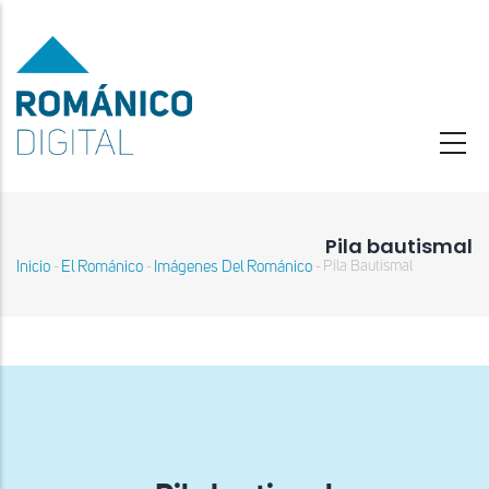
Pasar
al
contenido
principal
Pila bautismal
Inicio
El Románico
Imágenes Del Románico
Pila Bautismal
-
-
-
Sobrescribir
enlaces
de
ayuda
a
la
navegación