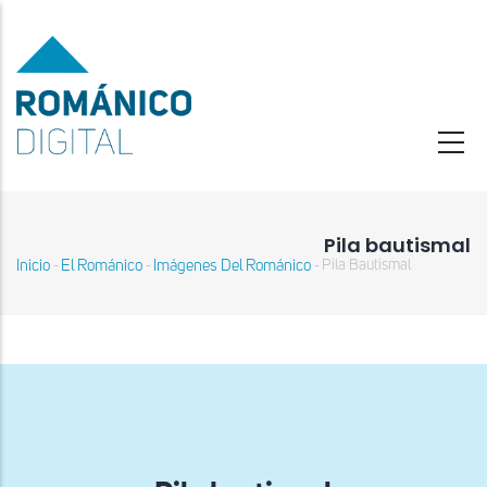
Pasar
al
contenido
principal
Pila bautismal
Inicio
El Románico
Imágenes Del Románico
Pila Bautismal
-
-
-
Sobrescribir
enlaces
de
ayuda
a
la
navegación