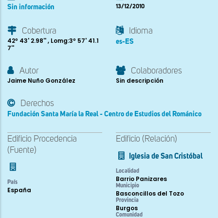
Sin información
13/12/2010
Cobertura
Idioma
42º 43' 2.98'' , Lomg:3º 57' 41.1
es-ES
7''
Autor
Colaboradores
Jaime Nuño González
Sin descripción
Derechos
Fundación Santa María la Real - Centro de Estudios del Románico
Edificio Procedencia
Edificio (Relación)
(Fuente)
Iglesia de San Cristóbal
Localidad
Barrio Panizares
País
Municipio
España
Basconcillos del Tozo
Provincia
Burgos
Comunidad