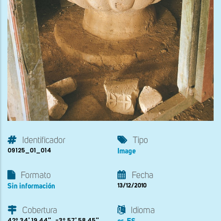
Identificador
Tipo
09125_01_014
Image
Formato
Fecha
Sin información
13/12/2010
Cobertura
Idioma
42º 34' 19.44'' , -3º 57' 58.45''