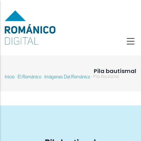
Pasar
al
contenido
principal
Pila bautismal
Inicio
El Románico
Imágenes Del Románico
Pila Bautismal
-
-
-
Sobrescribir
enlaces
de
ayuda
a
la
navegación