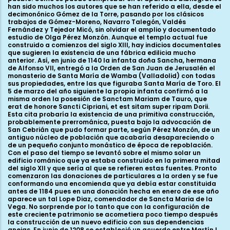
han sido muchos los autores que se han referido a ella, desde el
decimonónico Gómez de la Torre, pasando por los clásicos
trabajos de Gómez-Moreno, Navarro Talegón, Valdés
Fernández y Tejedor Micó, sin olvidar el amplio y documentado
estudio de Olga Pérez Monzón. Aunque el templo actual fue
construido a comienzos del siglo XIII, hay indicios documentales
que sugieren la existencia de una fábrica edilicia mucho
anterior. Así, en junio de 1140 la infanta doña Sancha, hermana
de Alfonso VII, entregó a la Orden de San Juan de Jerusalén el
monasterio de Santa María de Wamba (Valladolid) con todas
sus propiedades, entre las que figuraba Santa María de Toro. El
5 de marzo del año siguiente la propia infanta confirmó a la
misma orden la posesión de Sanctam Mariam de Tauro, que
erat de honore Sancti Cipriani, et est sitam super ripam Dorii.
Esta cita probaría la existencia de una primitiva construcción,
probablemente prerrománica, puesta bajo la advocación de
San Cebrián que pudo formar parte, según Pérez Monzón, de un
antiguo núcleo de población que acabaría desapareciendo o
de un pequeño conjunto monástico de época de repoblación.
Con el paso del tiempo se levantó sobre el mismo solar un
edificio románico que ya estaba construido en la primera mitad
del siglo XII y que sería al que se refieren estas fuentes. Pronto
comenzaron las donaciones de particulares a la orden y se fue
conformando una encomienda que ya debía estar constituida
antes de 1184 pues en una donación hecha en enero de ese año
aparece un tal Lope Diaz, comendador de Sancta Maria de la
Vega. No sorprende por lo tanto que con la configuración de
este creciente patrimonio se acometiera poco tiempo después
la construcción de un nuevo edificio con sus dependencias
anejas. En junio de 1208 se estableció un acuerdo entre Martín I,