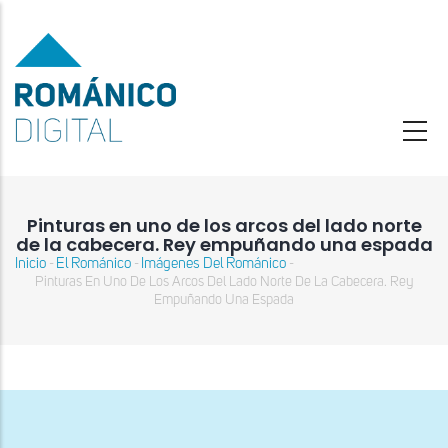
Pasar
al
contenido
principal
Pinturas en uno de los arcos del lado norte
de la cabecera. Rey empuñando una espada
Inicio
El Románico
Imágenes Del Románico
-
-
-
Sobrescribir
Pinturas En Uno De Los Arcos Del Lado Norte De La Cabecera. Rey
enlaces
Empuñando Una Espada
de
ayuda
a
la