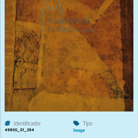
Identificador
Tipo
49800_01_294
Image