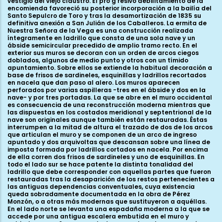
vestigio del viejo claustro. El pro g resivo debilitamiento de la
encomienda favoreció su posterior incorporación a la bailía del
Santo Sepulcro de Toro y tras la desamortización de 1835 su
definitiva anexión a San Julián de los Caballeros. La ermita de
Nuestra Señora de la Vega es una construcción realizada
íntegramente en ladrillo que consta de una sola nave y un
ábside semicircular precedido de amplio tramo recto. En el
exterior sus muros se decoran con un orden de arcos ciegos
doblados, algunos de medio punto y otros con un tímido
apuntamiento. Sobre ellos se extiende la habitual decoración a
base de frisos de sardineles, esquinillas y ladrillos recortados
en nacela que dan paso al alero. Los muros aparecen
perforados por varias aspilleras -tres en el ábside y dos en la
nave- y por tres portadas. La que se abre en el muro occidental
es consecuencia de una reconstrucción moderna mientras que
las dispuestas en los costados meridional y septentrional de la
nave son originales aunque también están restauradas. Éstas
interrumpen a la mitad de altura el trazado de dos de los arcos
que articulan el muro y se componen de un arco de ingreso
apuntado y dos arquivoltas que descansan sobre una línea de
imposta formada por ladrillos cortados en nacela. Por encima
de ella corren dos frisos de sardineles y uno de esquinillas. En
todo el lado sur se hace patente la distinta tonalidad del
ladrillo que debe corresponder con aquellas partes que fueron
restauradas tras la desaparición de los restos pertenecientes a
las antiguas dependencias conventuales, cuya existencia
queda sobradamente documentada en la obra de Pérez
Monzón, o a otras más modernas que sustituyeron a aquéllas.
En el lado norte se levanta una espadaña moderna a la que se
accede por una antigua escalera embutida en el muro y