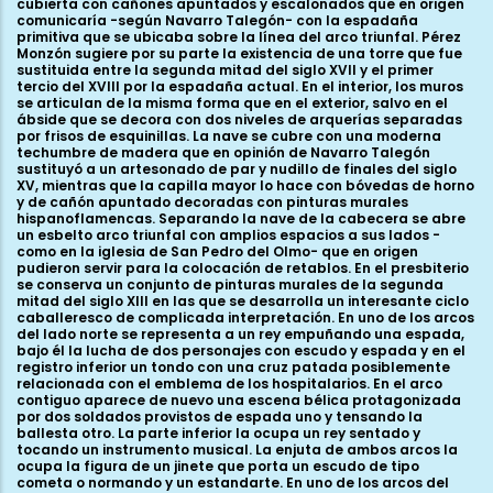
cubierta con cañones apuntados y escalonados que en origen
comunicaría -según Navarro Talegón- con la espadaña
primitiva que se ubicaba sobre la línea del arco triunfal. Pérez
Monzón sugiere por su parte la existencia de una torre que fue
sustituida entre la segunda mitad del siglo XVII y el primer
tercio del XVIII por la espadaña actual. En el interior, los muros
se articulan de la misma forma que en el exterior, salvo en el
ábside que se decora con dos niveles de arquerías separadas
por frisos de esquinillas. La nave se cubre con una moderna
techumbre de madera que en opinión de Navarro Talegón
sustituyó a un artesonado de par y nudillo de finales del siglo
XV, mientras que la capilla mayor lo hace con bóvedas de horno
y de cañón apuntado decoradas con pinturas murales
hispanoflamencas. Separando la nave de la cabecera se abre
un esbelto arco triunfal con amplios espacios a sus lados -
como en la iglesia de San Pedro del Olmo- que en origen
pudieron servir para la colocación de retablos. En el presbiterio
se conserva un conjunto de pinturas murales de la segunda
mitad del siglo XIII en las que se desarrolla un interesante ciclo
caballeresco de complicada interpretación. En uno de los arcos
del lado norte se representa a un rey empuñando una espada,
bajo él la lucha de dos personajes con escudo y espada y en el
registro inferior un tondo con una cruz patada posiblemente
relacionada con el emblema de los hospitalarios. En el arco
contiguo aparece de nuevo una escena bélica protagonizada
por dos soldados provistos de espada uno y tensando la
ballesta otro. La parte inferior la ocupa un rey sentado y
tocando un instrumento musical. La enjuta de ambos arcos la
ocupa la figura de un jinete que porta un escudo de tipo
cometa o normando y un estandarte. En uno de los arcos del