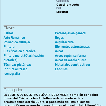
Comunidad
Castilla y León
País
España
Claves
Estilos
Personajes en general
Arte Románico
Reyes
Románico mudéjar
Arquitectura
Pintura
Elementos estructurales
Clasificación pictórica
Arcos
Pintura mural (Clasificación
Arcos según su forma
pictórica)
Arcos de medio punto
Técnicas pictóricas
Materiales constructivos
Pintura al fresco
Ladrillos
Iconografía
Descripción
LA ERMITA DE NUESTRA SEÑORA DE LA VEGA, también conocida
como del Cristo de las Batallas, esta situada en las
proximidades del río Duero, a poco más de 1 km al sur del
pueblo. Como se puede comprobar en el apartado bibliográfico