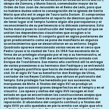
obispo de Zamora, y Munio Sancii, comendador mayor de la
Orden de San Juan de Jerusalén en el Reino de León, para que
no hubiera dudas sobre la consagración de la iglesia de Santa
María que sita est in uega de Tauro iuxta Dorium . El compromiso
hacía referencia igualmente al reparto de diezmos que habría
de tener lugar si el templo tuviera algún día parroquianos y al
reconocimiento de su pertenencia a la diócesis zamorana. Esta
fecha marca pues la construcción del templo actual al que se
unirían las dependencias claustrales que acogían a la
comunidad de freires. El conjunto gozó en siglos posteriores de
gran predicamento como se pone de manifiesto en algunos
acontecimientos que se desarrollaron en su entorno. Según
Quadrado aparece mencionada varias veces en el cerco que
Pedro I puso a la ciudad de Toro. En 1354 fue escenario de la
firma de un privilegio otorgado por el rey a su hermanastro, el
infante don Tello, y en 1355 del enfrentamiento armado con
Enrique de Trastámara. Ese mismo año confirmó allí la entrega
de varias posesiones a su hermano don Fadrique y se entrevistó
con el legado pontificio que hacía de mediador en la contienda
civil. En el siglo XV fue su benefactor don Rodrigo de Ulloa,
contador de los Reyes Católicos, que obtuvo el patronato del
templo. Este privilegio fue heredado por sus sucesores, los
marqueses de Mota. A finales del siglo XVI se produjo un
incendio que ocasionó graves desperfectos en el templo y en el
claustro . Los apeos y visitas del siglo XVII recogen el mal
estado en que se encontraban las construcciones anejas que
ya habían quedado fuera de uso por lo que se desestimó su
reparación. El abandono del conjunto continuó y a finales del
siglo XVIII ya sólo quedaba en pie la ermita con algún que otro