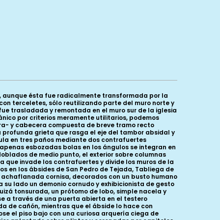
a, aunque ésta fue radicalmente transformada por la
on terceletes, sólo reutilizando parte del muro norte y
fue trasladada y remontada en el muro sur de la iglesia
nico por criterios meramente utilitarios, podemos
era- y cabecera compuesta de breve tramo recto
a profunda grieta que rasga el eje del tambor absidal y
cula en tres paños mediante dos contrafuertes
on apenas esbozadas bolas en los ángulos se integran en
doblados de medio punto, el exterior sobre columnas
que invade los contrafuertes y divide los muros de la
os en los ábsides de San Pedro de Tejada, Tabliega de
 la achaflanada cornisa, decorados con un busto humano
a su lado un demonio cornudo y exhibicionista de gesto
uizá tonsurada, un prótomo de lobo, simple nacela y
e a través de una puerta abierta en el testero
eda de cañón, mientras que el ábside lo hace con
ose el piso bajo con una curiosa arquería ciega de