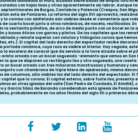
lumnas adosadas al muro, alzadas sobre basas de amplio toro inferi
oradas con hojas lisas y otras aparentemente sin labrar. Aunque las
es septentrionales de Burgos, Cantabria y Palencia (Crespos, San Mi
matan esta de Panizares. La reforma del siglo XVI aprovechó, realzánd
y la cornisa con abilletado aún visibles desde el cementerio que rod
e cuarto bocel junto a otros románicos, de nacela, reutilizados. En el
do la ventanita primitiva, de arco de medio punto con un bocel en l
 y basas áticas con garras y plintos. De los capiteles que las rema
blada y remate superior con volutas y triángulos curvos que hemos vi
s, etc.). El capitel del lado derecho del espectador recibe decoraci
a portada románica, cuya roza es visible al interior. Hoy cegada, ex
 la escalera de caracol que da servicio a la torre alzada sobre el pór
e arista ornada con un bocel sogueado -elemento que vemos en San Pe
n la que se disponen un rectángulo liso y otro sogueado, una roseta e
stra un bocel ornado con tres máscaras monstruosas y humanas y cenef
onjunto con chambrana de triple hilera de ajedrezado, misma decora
 de columnas, sólo visibles las del lado derecho del espectador. El 
 capitel que la corona. El capitel externo, sobre fuste liso, presenta
vimos en otras iglesias del valle (San Pedro de Condado, El Almiñé),
obro y García Sáinz de Baranda consideraban esta iglesia de Panizare
ielso, probablemente en los años finales del siglo XII o primeras décad