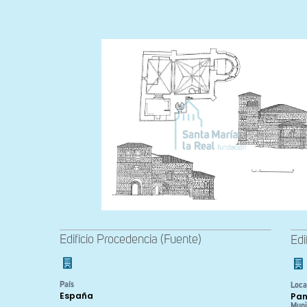
Edificio Procedencia (Fuente)
Edi
País
Loca
España
Pan
Muni