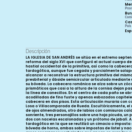
Mer
Prov
Bur
Com
Cas
País
Es
Descripción
LA IGLESIA DE SAN ANDRÉS se sitúa en el extremo septe
reforma del siglo XVI que configuró el actual cuerpo de
hastial occidental de la primitiva, así como la cabece
tardogótica, aunque fue cegada y parcialmente solapada
alcanzar a reconstruir la estructura primitiva del m
presbiterial y ábside semicircular articulado mediante
su bóveda. La cabecera románica se alza sobre un zóca
prismáticos que casi a la altura de la cornisa dejan p
la línea de canecillos. En el centro de cada paño se 
acodilladas de fino fuste y apenas esbozados capiteles
cabecera en dos pisos. Esta articulación muraria con c
Losa o Villacomparada de Rueda. Escultóricamente, el 
de ojos almendrados, otro de labios con comisuras caíd
sonriente, tres personajillos sobre una hoja picuda, 
dos con nacelas escalonadas y un prótomo de jabalí. Al 
tardogótico en la que se reutilizó un cimacio o imposta
bóveda de horno, ambas sobre impostas de listel y nacel