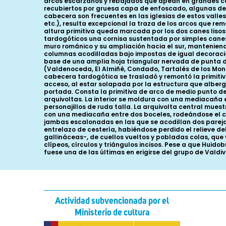
arcos escarzanos y rebajados que apean en grandes co
recubiertos por gruesa capa de enfoscado, algunas dec
cabecera son frecuentes en las iglesias de estos vall
etc.), resulta excepcional la traza de los arcos que re
altura primitiva queda marcada por los dos canes lisos 
tardogóticos una cornisa sustentada por simples canes d
muro románico y su ampliación hacia el sur, mantenien
columnas acodilladas bajo impostas de igual decoración
base de una amplia hoja triangular nervada de punta do
(Valdenoceda, El Almiñé, Condado, Tartalés de los Monte
cabecera tardogótica se trasladó y remontó la primitiv
acceso, al estar solapada por la estructura que alberga
portada. Consta la primitiva de arco de medio punto d
arquivoltas. La interior se moldura con una mediacaña e
personajillos de ruda talla. La arquivolta central mue
con una mediacaña entre dos boceles, rodeándose el c
jambas escalonadas en las que se acodillan dos parejas
entrelazo de cestería, habiéndose perdido el relieve del
gallináceas-, de cuellos vueltos y pobladas colas, que 
clípeos, círculos y triángulos incisos. Pese a que Huid
fuese una de las últimas en erigirse del grupo de Valdiv
Actividad subvencionada por el
Ministerio de cultura