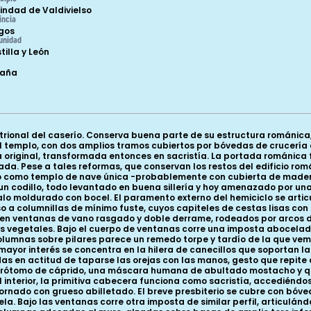
indad de Valdivielso
incia
gos
unidad
tilla y León
paña
ntrional del caserío. Conserva buena parte de su estructura románic
l templo, con dos amplios tramos cubiertos por bóvedas de crucería c
ra original, transformada entonces en sacristía. La portada románica 
. Pese a tales reformas, que conservan los restos del edificio romá
ismo como templo de nave única -probablemente con cubierta de mad
 un codillo, todo levantado en buena sillería y hoy amenazado por un
lo moldurado con bocel. El paramento externo del hemiciclo se arti
aso a columnillas de mínimo fuste, cuyos capiteles de cestas lisas c
abren ventanas de vano rasgado y doble derrame, rodeados por arcos 
 vegetales. Bajo el cuerpo de ventanas corre una imposta abocelada 
olumnas sobre pilares parece un remedo torpe y tardío de la que vem
mayor interés se concentra en la hilera de canecillos que soportan
as en actitud de taparse las orejas con las manos, gesto que repite 
un prótomo de cáprido, una máscara humana de abultado mostacho y q
interior, la primitiva cabecera funciona como sacristía, accediéndos
 ornado con grueso abilletado. El breve presbiterio se cubre con bóv
a. Bajo las ventanas corre otra imposta de similar perfil, articulánd