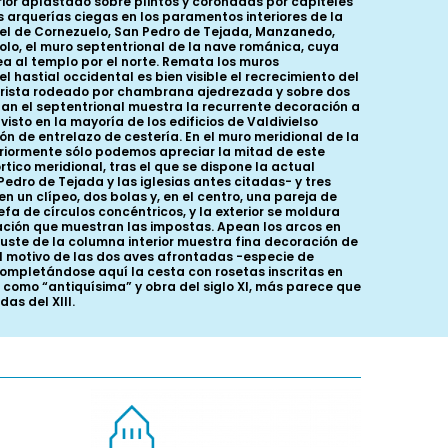
or aplastado sobre plintos y coronadas por capiteles
 arquerías ciegas en los paramentos interiores de la
guel de Cornezuelo, San Pedro de Tejada, Manzanedo,
olo, el muro septentrional de la nave románica, cuya
ea al templo por el norte. Remata los muros
 hastial occidental es bien visible el recrecimiento del
a arista rodeado por chambrana ajedrezada y sobre dos
tan el septentrional muestra la recurrente decoración a
sto en la mayoría de los edificios de Valdivielso
ón de entrelazo de cestería. En el muro meridional de la
teriormente sólo podemos apreciar la mitad de este
tico meridional, tras el que se dispone la actual
dro de Tejada y las iglesias antes citadas- y tres
n un clípeo, dos bolas y, en el centro, una pareja de
a de círculos concéntricos, y la exterior se moldura
ción que muestran las impostas. Apean los arcos en
fuste de la columna interior muestra fina decoración de
 el motivo de las dos aves afrontadas -especie de
 completándose aquí la cesta con rosetas inscritas en
s como “antiquísima” y obra del siglo XI, más parece que
as del XIII.