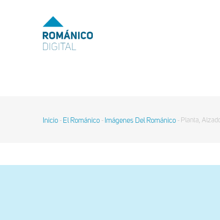
Pasar
al
MENU
TOP
contenido
principal
MAIN
NAVIGATION
Inicio
El Románico
Imágenes Del Románico
Planta, Alzad
-
-
-
Sobrescribir
enlaces
de
ayuda
a
la
navegación