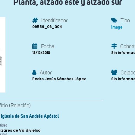
Planta, alzado este y alzado sur
Identificador
Tipo
09559_06_004
Image
Fecha
Cobert
Sin informa
13/12/2010
Autor
Colab
Pedro Jesús Sánchez López
Sin informa
ficio (Relación)
Iglesia de San Andrés Apóstol
lidad
izares de Valdivielso
cipio