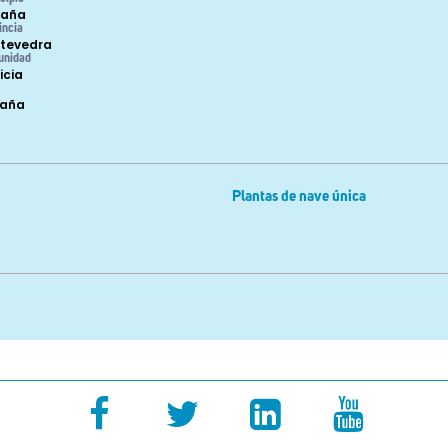
raña
incia
tevedra
unidad
icia
paña
Plantas de nave única