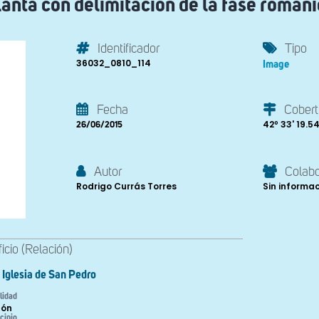
anta con delimitación de la fase román
Identificador
Tipo
36032_0810_114
Image
Fecha
Cobert
42º 33' 19.54'
26/06/2015
Autor
Colab
Rodrigo Currás Torres
Sin informa
ficio (Relación)
Iglesia de San Pedro
lidad
bón
cipio