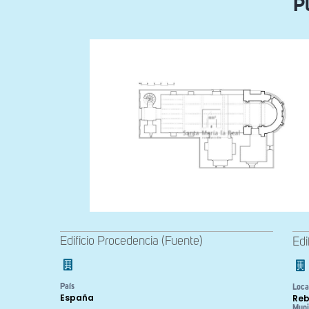
Pl
Edificio Procedencia (Fuente)
Edi
País
Loca
España
Re
Muni