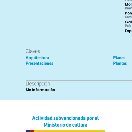
Mo
Prov
Pon
Com
Gal
País
Es
Claves
Arquitectura
Planos
Presentaciones
Plantas
Descripción
Sin información
Actividad subvencionada por el
Ministerio de cultura