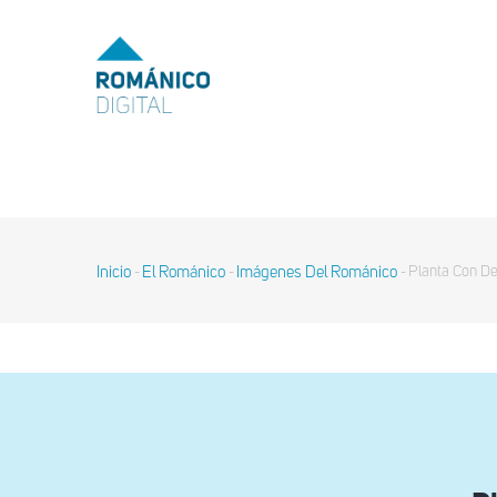
Pasar
al
MENU
TOP
contenido
principal
MAIN
NAVIGATION
Inicio
El Románico
Imágenes Del Románico
Planta Con De
-
-
-
Sobrescribir
enlaces
de
ayuda
a
la
navegación