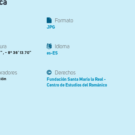
ica
Formato
JPG
ura
Idioma
' , - 8º 36' 13.70''
es-ES
oradores
Derechos
ción
Fundación Santa María la Real -
Centro de Estudios del Románico