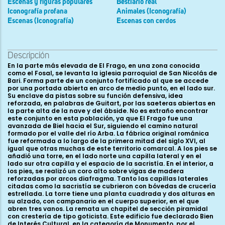
Escenas y figuras populares
Bestiario real
Iconografía profana
Animales (Iconografía)
Escenas (Iconografía)
Escenas con cerdos
Descripción
En la parte más elevada de El Frago, en una zona conocida como el Fosal, se levanta la iglesia parroquial de San Nicolás de Bari. Forma parte de un conjunto fortificado al que se accede por una portada abierta en arco de medio punto, en el lado sur. Su enclave da pistas sobre su función defensiva, idea reforzada, en palabras de Guitart, por las saeteras abiertas en la parte alta de la nave y del ábside. No es extraño encontrar este conjunto en esta población, ya que El Frago fue una avanzada de Biel hacia el Sur, siguiendo el camino natural formado por el valle del río Arba. La fábrica original románica fue reformada a lo largo de la primera mitad del siglo XVI, al igual que otras muchas de este territorio comarcal. A los pies se añadió una torre, en el lado norte una capilla lateral y en el lado sur otra capilla y el espacio de la sacristía. En el interior, a los pies, se realizó un coro alto sobre vigas de madera reforzadas por arcos diafragma. Tanto las capillas laterales citadas como la sacristía se cubrieron con bóvedas de crucería estrellada. La torre tiene una planta cuadrada y dos alturas en su alzado, con campanario en el cuerpo superior, en el que abren tres vanos. La remata un chapitel de sección piramidal con crestería de tipo goticista. Este edificio fue declarado Bien de Interés Cultural, en la categoría de Monumento, por el Gobierno de Aragón, según el decreto 280/2001 de 6 de noviembre. La planta, románica, es de forma rectangular, ligeramente irregular. Presenta nave única dividida en cuatro tramos rematados por un ábside semicircular orientado al Este. Tiene una longitud que alcanza los 30 m y una anchura de 6,90 m en la nave. Dispone de dos accesos que se sitúan a los pies y en el segundo tramo del muro sur. Bajo la cabecera existe una cripta con las mismas dimensiones que ésta, gracias a la cual se niveló el terreno previamente a la construcción de la iglesia superior, optimizando de esta manera el espacio disponible. La planta de la cripta se desarrolla en dos tramos, uno rectangular y otro semicircular. Se accede a ella mediante unas escaleras por una puerta central. En el interior del templo parroquial domina la severidad arquitectónica, a lo que contribuye la escueta iluminación del conjunto a través tan sólo de tres ventanas: una centrada en el ábside, tras el retablo, otra a los pies, sobre el coro alto, ligeramente descentrada hacia el Sur, y la última en el primer tramo del lado sur. El hecho de que tanto la puerta como la ventana del hastial estén descentradas permite aventurar la preexistencia de la torre aneja, que sólo tiene como elemento a señalar una puerta sencilla de medio punto, cegada en su cara meridional. En el espacio de la cripta se abre otro vano, tan sólo observable desde el exterior, ya que al interior queda oculto por el retablo barroco del Santo Cristo. El conjunto está realizado con buena piedra sillar aunque tan sólo se aprecia en los muros exteriores, ya que el interior está completamente enlucido y pintado. En la cripta ocurre lo mismo, salvo por el zócalo que recorre el perímetro bajo de sus muros. Se registran numerosas marcas de cantero en los sillares exteriores. Debido a la cripta, el presbiterio y el cilindro absidal se encuentran elevados a un nivel superior con respecto a la nave. Los sistemas de cubrición usados son la bóveda de cañón apuntado sobre arcos fajones para los tres tramos de la nave y el presbiterio, y la bóveda de horno apuntada para el ábside. Esta última se refuerza con dos nervios con baquetón, que confluyen en el arco de embocadura y apean en columnas ocultas tras el retablo mayor. El diseño de la cabecera constituye, por tanto, una simplificación de las grandes cabeceras nervadas tardorrománicas tan habituales en las Cinco Villas (Ejea, Luna, El Bayo, etc.). La cripta, a su vez, también está cubierta por bóveda de cañón para el tramo rectangular y de cuarto de esfera para el ábside, naciendo ambas desde el zócalo que rodea su perímetro. Los elementos sustentantes usados en la iglesia son columnas adosadas a los muros, rematadas en capiteles decorados a base de hojas. La cabecera, de sección semicircular, está dividida en tres lienzos por las columnas que sostienen a los nervios que refuerzan la bóveda de horno usada en la cubrición. Los nervios confluyen en lo alto de la bóveda en una clave con la cabeza de un animal esculpida, de ojos saltones y gran hocico, tan sólo identificable con algún ser fantástico. Según Almería, los capiteles de las columnas del ábside que quedan ocultas tras el retablo tienen decoración escultórica; el septentrional con temática vegetal y, el meridional figurado, mostrando dos aves con los cuellos entrelazados y picoteándose las patas (tema habitual en Cinco Villas derivado de un modelo pamplonés y legerense que halló eco en Sos). El arco fajón que realiza la transición entre el tramo de bóveda de cuarto de esfera y el de cañón del presbiterio es ligeramente más ancho que el resto y apea en dobles columnas adosadas, con capiteles decorados a base de motivos vegetales del románico tardío: hojas grandes unidas por combados y con volutas en sus ángulos. A la altura de los cimacios, una imposta moldurada con baquetón horizontal bajo recorre todo el perímetro interior del edificio. Al exterior las columnas interiores, tanto de la cabecera como de la nave, tienen su proyección en contrafuertes notablemente anchos que recorren en altura todo el alzado. En el entronque del cilindro absidal con el presbiterio se disponen sendas columnas de capiteles lisos, adosadas a los contrafuertes que refuerzan esta zona. El perímetro exterior de la cabecera está recorrido por una imposta de moldura doble a la altura de la base de la ventana central del ábside, que se detiene en los tramos de la nave del muro norte pero que continúa por toda la superficie del muro sur, enmarcando incluso la portada oeste. La interrupción de la moldura en la fachada septentrional coincide con un corte de obra manifiesto en la falta de trabazón de las hiladas. La ventana del ábside tiene una configuración exterior en aspillera, con las aristas achaflanadas y con el dintel de una pieza en la que se ha vaciado el arco de medio punto. La proyección hacia el interior queda oculta tras el retablo central, al igual que la del pequeño vano de la cripta, en este caso adintelado en la actualidad, si bien quedan vestigios para pensar que en origen también remataba en medio punto. Carece de cornisa y modillones, porque los muros se ven elevados varias hiladas por encima del remate de los contrafuertes, probablemente con intencionalidad militar. Los arcos fajones apean sobre columnas adosadas al muro con capiteles lisos o pobremente decorados (a base de motivos vegetales muy esquematizados como hojas grandes lisas rematadas en volutas y bolas, o crecientes volteados), de canon poco esbelto. Al exterior, en el primer tramo del muro sur, sobre la imposta que recorre esta parte del perímetro del edificio, abre un vano de medio punto con abocinamiento interior y exterior. La composición de la ventana es igual a ambos lados, aunque al interior se encuentra parcialmente oculta tras los arcos que sostienen el coro alto de los pies. Sobre el vano se dispone una arquivolta lisa que apea en columnillas de fuste cilíndrico, con capiteles lisos y basas con dos toros y una escocia. La portada de los pies, en la parte meridional del muro hastial, tiene una anchura de 2,95 m, con una luz de 1,08 m en su vano. Se compone de dos arquivoltas de medio punto colocadas en gradación, lisa la exterior y con baquetón simple la interior. Cobijan un tímpano semicircular, sostenido por ménsulas de triple bocel, que está decorado por un crismón sostenido por dos ángeles. El crismón es circular, trinitario, de seis brazos, con enmarque en aro y con las letras griegas alfa y omega permutadas, la segunda de ellas en forma de flor de lis. La S del brazo inferior aparece invertida. Los ángeles que lo sostienen visten túnicas y aparecen en genuflexión, adaptando así sus figuras y alas al espacio semicircular. La arquivolta interior apoya en columnas de fuste cilíndrico, rematadas en capiteles decorados a base de esquemáticas palmas de múltiples nervios y piñas o frutos en sus ángulos, mientras que la exterior lo hace en jambas rectas. En uno de los sillares de la jamba norte existe una inscripción que no ha sido transcrita íntegramente. Una chambrana con doble bocel enmarca el conjunto. La portada sur, en resalte con respecto al muro para disponer de profundidad suficiente, se configura por cinco arquivoltas y chambrana decorada con flores de cuatro pétalos, sobre la que se dispone un pequeño alero sustentado por diez canecillos lisos. Las arquivoltas apean en ocho columnas cilíndricas, cuatro a cada lado, con capiteles historiados, y dos montantes rectos. Por encima de los capiteles se dispone una imposta que ha perdido la mayor parte de su decoración a base de un módulo repetido de hojas y frutos. La anchura total de esta portada, ligeramente acortada en su lado este por el volumen de la capilla lateral añadida en el siglo xvi, es de 5,50 m, con una luz de 1,62 m en su vano. Las arquivoltas, desde el exterior hacia el interior, presentan diversos motivos esculpidos. La exterior, más ancha que las demás, es totalmente lisa. La siguiente hacia el interior presenta un toro con dos escocias a cada lado. La tercera incluye un toro ligeramente mayor que el anterior, con cinta en zigzag que recorre toda su parte interna. La siguiente arquivolta es exactamente igual que la segunda comentada. Finalmente, la interna más cercana al tímpano es la que confiere a esta portada su mayor valía, por el interés iconográfico del calendario esculpido en ella. Sobre el sentido de lectura de este calendario parece que los expertos no se ponen de acuerdo, lo que unido al deterioro de algunas de sus escenas no ayuda a clarificar este aspecto. Los últimos estudios parecen decantarse por una lectura de derecha a iz