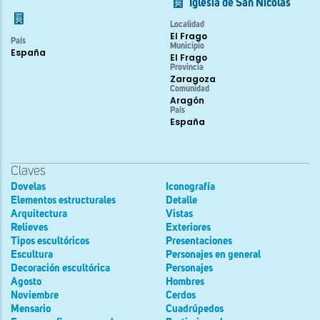
Iglesia de San Nicolás
Localidad
El Frago
País
Municipio
España
El Frago
Provincia
Zaragoza
Comunidad
Aragón
País
España
Claves
Dovelas
Iconografía
Elementos estructurales
Detalle
Arquitectura
Vistas
Relieves
Exteriores
Tipos escultóricos
Presentaciones
Escultura
Personajes en general
Decoración escultórica
Personajes
Agosto
Hombres
Noviembre
Cerdos
Mensario
Cuadrúpedos