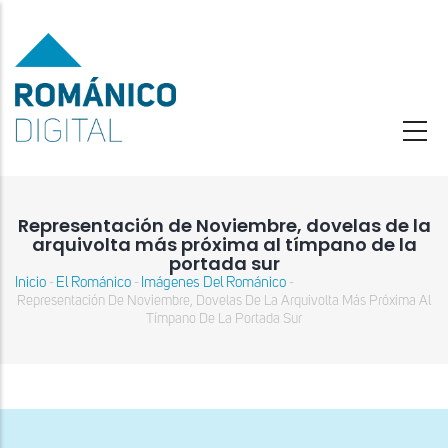
Pasar
al
contenido
principal
Representación de Noviembre, dovelas de la
arquivolta más próxima al tímpano de la
portada sur
Inicio
El Románico
Imágenes Del Románico
-
-
-
Sobrescribir
Representación De Noviembre, Dovelas De La Arquivolta Más Próxima Al
enlaces
Tímpano De La Portada Sur
de
ayuda
a