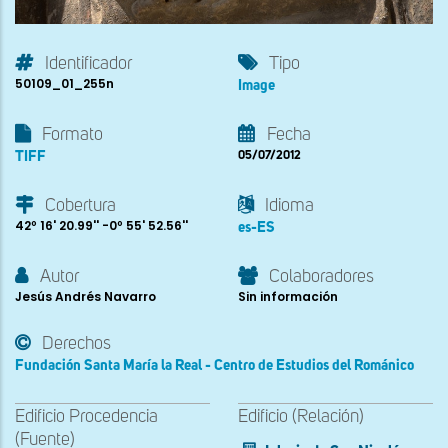
Identificador
Tipo
50109_01_255n
Image
Formato
Fecha
TIFF
05/07/2012
Cobertura
Idioma
42º 16' 20.99'' -0º 55' 52.56''
es-ES
Autor
Colaboradores
Jesús Andrés Navarro
Sin información
Derechos
Fundación Santa María la Real - Centro de Estudios del Románico
Edificio Procedencia
Edificio (Relación)
(Fuente)