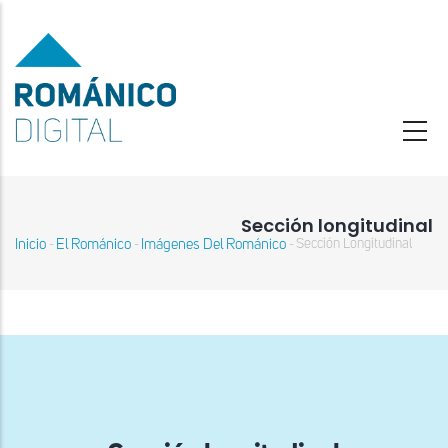
Pasar
al
contenido
principal
Sección longitudinal
Inicio
El Románico
Imágenes Del Románico
Sección Longitudinal
-
-
-
Sobrescribir
enlaces
de
ayuda
a
la
navegación