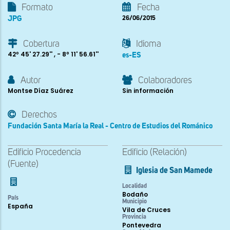
Formato
Fecha
JPG
26/06/2015
Cobertura
Idioma
42º 45' 27.29'' , - 8º 11' 56.61''
es-ES
Autor
Colaboradores
Montse Díaz Suárez
Sin información
Derechos
Fundación Santa María la Real - Centro de Estudios del Románico
Edificio Procedencia
Edificio (Relación)
(Fuente)
Iglesia de San Mamede
Localidad
Bodaño
País
Municipio
España
Vila de Cruces
Provincia
Pontevedra