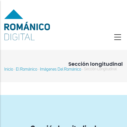
Pasar
al
contenido
principal
Sección longitudinal
Inicio
El Románico
Imágenes Del Románico
Sección Longitudinal
-
-
-
Sobrescribir
enlaces
de
ayuda
a
la
navegación