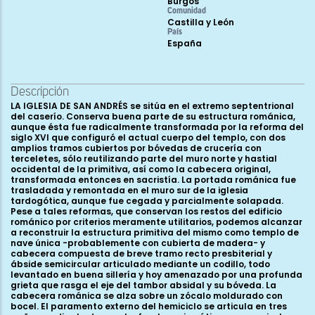
Burgos
Comunidad
Castilla y León
País
España
Descripción
LA IGLESIA DE SAN ANDRÉS se sitúa en el extremo septentrional
del caserío. Conserva buena parte de su estructura románica,
aunque ésta fue radicalmente transformada por la reforma del
siglo XVI que configuró el actual cuerpo del templo, con dos
amplios tramos cubiertos por bóvedas de crucería con
terceletes, sólo reutilizando parte del muro norte y hastial
occidental de la primitiva, así como la cabecera original,
transformada entonces en sacristía. La portada románica fue
trasladada y remontada en el muro sur de la iglesia
tardogótica, aunque fue cegada y parcialmente solapada.
Pese a tales reformas, que conservan los restos del edificio
románico por criterios meramente utilitarios, podemos alcanzar
a reconstruir la estructura primitiva del mismo como templo de
nave única -probablemente con cubierta de madera- y
cabecera compuesta de breve tramo recto presbiterial y
ábside semicircular articulado mediante un codillo, todo
levantado en buena sillería y hoy amenazado por una profunda
grieta que rasga el eje del tambor absidal y su bóveda. La
cabecera románica se alza sobre un zócalo moldurado con
bocel. El paramento externo del hemiciclo se articula en tres