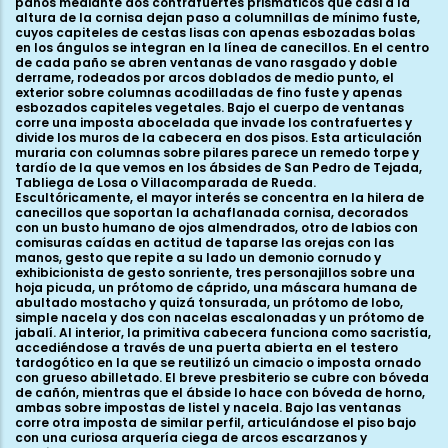
paños mediante dos contrafuertes prismáticos que casi a la
altura de la cornisa dejan paso a columnillas de mínimo fuste,
cuyos capiteles de cestas lisas con apenas esbozadas bolas
en los ángulos se integran en la línea de canecillos. En el centro
de cada paño se abren ventanas de vano rasgado y doble
derrame, rodeados por arcos doblados de medio punto, el
exterior sobre columnas acodilladas de fino fuste y apenas
esbozados capiteles vegetales. Bajo el cuerpo de ventanas
corre una imposta abocelada que invade los contrafuertes y
divide los muros de la cabecera en dos pisos. Esta articulación
muraria con columnas sobre pilares parece un remedo torpe y
tardío de la que vemos en los ábsides de San Pedro de Tejada,
Tabliega de Losa o Villacomparada de Rueda.
Escultóricamente, el mayor interés se concentra en la hilera de
canecillos que soportan la achaflanada cornisa, decorados
con un busto humano de ojos almendrados, otro de labios con
comisuras caídas en actitud de taparse las orejas con las
manos, gesto que repite a su lado un demonio cornudo y
exhibicionista de gesto sonriente, tres personajillos sobre una
hoja picuda, un prótomo de cáprido, una máscara humana de
abultado mostacho y quizá tonsurada, un prótomo de lobo,
simple nacela y dos con nacelas escalonadas y un prótomo de
jabalí. Al interior, la primitiva cabecera funciona como sacristía,
accediéndose a través de una puerta abierta en el testero
tardogótico en la que se reutilizó un cimacio o imposta ornado
con grueso abilletado. El breve presbiterio se cubre con bóveda
de cañón, mientras que el ábside lo hace con bóveda de horno,
ambas sobre impostas de listel y nacela. Bajo las ventanas
corre otra imposta de similar perfil, articulándose el piso bajo
con una curiosa arquería ciega de arcos escarzanos y