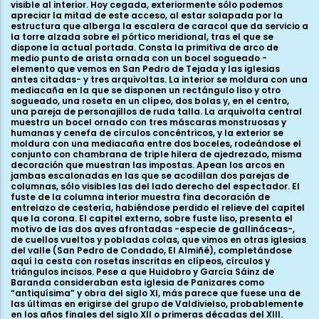
visible al interior. Hoy cegada, exteriormente sólo podemos
apreciar la mitad de este acceso, al estar solapada por la
estructura que alberga la escalera de caracol que da servicio a
la torre alzada sobre el pórtico meridional, tras el que se
dispone la actual portada. Consta la primitiva de arco de
medio punto de arista ornada con un bocel sogueado -
elemento que vemos en San Pedro de Tejada y las iglesias
antes citadas- y tres arquivoltas. La interior se moldura con una
mediacaña en la que se disponen un rectángulo liso y otro
sogueado, una roseta en un clípeo, dos bolas y, en el centro,
una pareja de personajillos de ruda talla. La arquivolta central
muestra un bocel ornado con tres máscaras monstruosas y
humanas y cenefa de círculos concéntricos, y la exterior se
moldura con una mediacaña entre dos boceles, rodeándose el
conjunto con chambrana de triple hilera de ajedrezado, misma
decoración que muestran las impostas. Apean los arcos en
jambas escalonadas en las que se acodillan dos parejas de
columnas, sólo visibles las del lado derecho del espectador. El
fuste de la columna interior muestra fina decoración de
entrelazo de cestería, habiéndose perdido el relieve del capitel
que la corona. El capitel externo, sobre fuste liso, presenta el
motivo de las dos aves afrontadas -especie de gallináceas-,
de cuellos vueltos y pobladas colas, que vimos en otras iglesias
del valle (San Pedro de Condado, El Almiñé), completándose
aquí la cesta con rosetas inscritas en clípeos, círculos y
triángulos incisos. Pese a que Huidobro y García Sáinz de
Baranda consideraban esta iglesia de Panizares como
“antiquísima” y obra del siglo XI, más parece que fuese una de
las últimas en erigirse del grupo de Valdivielso, probablemente
en los años finales del siglo XII o primeras décadas del XIII.