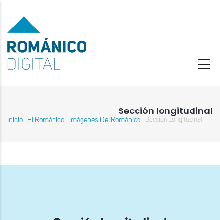
Pasar
al
contenido
principal
Sección longitudinal
Inicio
El Románico
Imágenes Del Románico
Sección Longitudinal
-
-
-
Sobrescribir
enlaces
de
ayuda
a
la
navegación