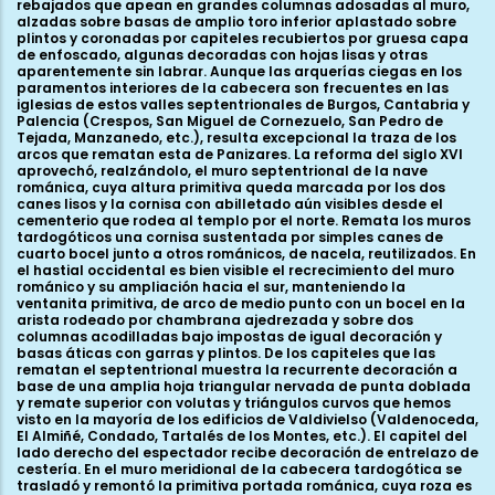
rebajados que apean en grandes columnas adosadas al muro,
alzadas sobre basas de amplio toro inferior aplastado sobre
plintos y coronadas por capiteles recubiertos por gruesa capa
de enfoscado, algunas decoradas con hojas lisas y otras
aparentemente sin labrar. Aunque las arquerías ciegas en los
paramentos interiores de la cabecera son frecuentes en las
iglesias de estos valles septentrionales de Burgos, Cantabria y
Palencia (Crespos, San Miguel de Cornezuelo, San Pedro de
Tejada, Manzanedo, etc.), resulta excepcional la traza de los
arcos que rematan esta de Panizares. La reforma del siglo XVI
aprovechó, realzándolo, el muro septentrional de la nave
románica, cuya altura primitiva queda marcada por los dos
canes lisos y la cornisa con abilletado aún visibles desde el
cementerio que rodea al templo por el norte. Remata los muros
tardogóticos una cornisa sustentada por simples canes de
cuarto bocel junto a otros románicos, de nacela, reutilizados. En
el hastial occidental es bien visible el recrecimiento del muro
románico y su ampliación hacia el sur, manteniendo la
ventanita primitiva, de arco de medio punto con un bocel en la
arista rodeado por chambrana ajedrezada y sobre dos
columnas acodilladas bajo impostas de igual decoración y
basas áticas con garras y plintos. De los capiteles que las
rematan el septentrional muestra la recurrente decoración a
base de una amplia hoja triangular nervada de punta doblada
y remate superior con volutas y triángulos curvos que hemos
visto en la mayoría de los edificios de Valdivielso (Valdenoceda,
El Almiñé, Condado, Tartalés de los Montes, etc.). El capitel del
lado derecho del espectador recibe decoración de entrelazo de
cestería. En el muro meridional de la cabecera tardogótica se
trasladó y remontó la primitiva portada románica, cuya roza es