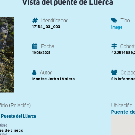
Vista del puente de Llierca
Identificador
Tipo
17154_03_003
Image
Fecha
Cobert
42.2514589,
11/08/2021
Autor
Colab
Montse Jorba i Valero
Sin informa
ficio (Relación)
Ubicación
Puente de
Puente del Llierca
lidad
es de Llierca
cipio