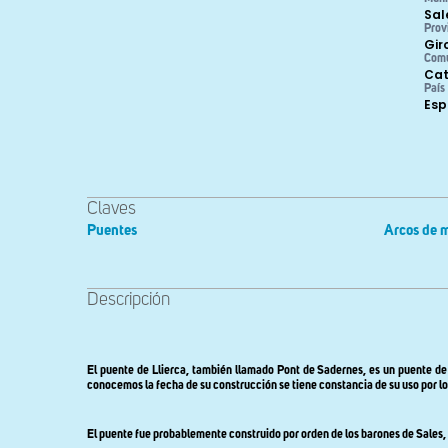
Sal
Prov
Gir
Com
Cat
País
Es
Claves
Puentes
Arcos de 
Descripción
El puente de Llierca, también llamado Pont de Sadernes, es un puente de 
conocemos la fecha de su construcción se tiene constancia de su uso por l
El puente fue probablemente construido por orden de los barones de Sales, pa