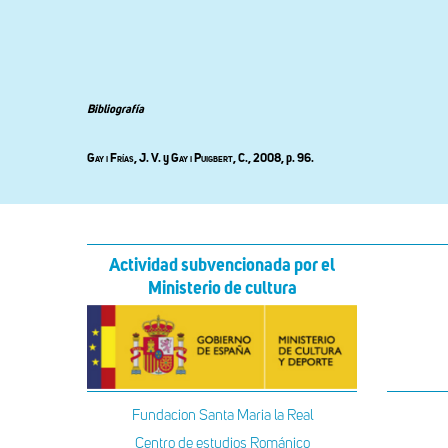
Bibliografía
Gay i Frías
, J. V. y
Gay i Puigbert
, C., 2008, p. 96.
Actividad subvencionada por el
Ministerio de cultura
Fundacion Santa Maria la Real
Centro de estudios Románico