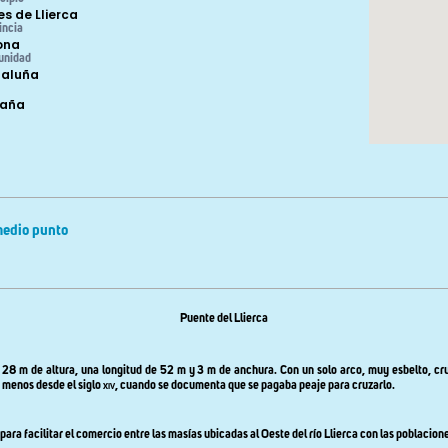
es de Llierca
incia
ona
unidad
aluña
paña
medio punto
Puente del Llierca
28 m de altura, una longitud de 52 m y 3 m de anchura. Con un solo arco, muy esbelto, cruz
o menos desde el siglo
xiv
, cuando se documenta que se pagaba peaje para cruzarlo.
ra facilitar el comercio entre las masías ubicadas al Oeste del río Llierca con las poblacione