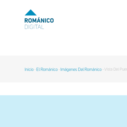
Pasar
al
MENU
TOP
contenido
principal
MAIN
NAVIGATION
Inicio
El Románico
Imágenes Del Románico
Vista Del Puen
-
-
-
Sobrescribir
enlaces
de
ayuda
a
la
navegación