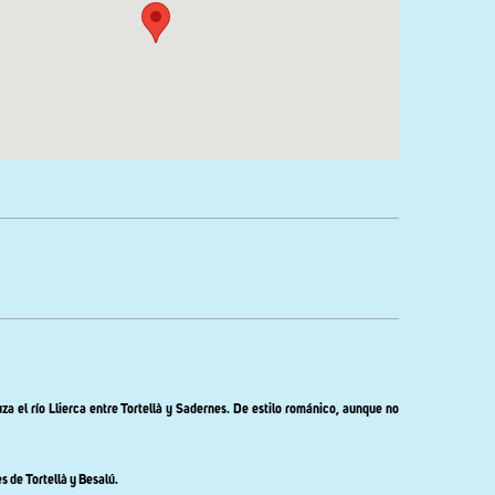
a el río Llierca entre Tortellà y Sadernes. De estilo románico, aunque no
s de Tortellà y Besalú.