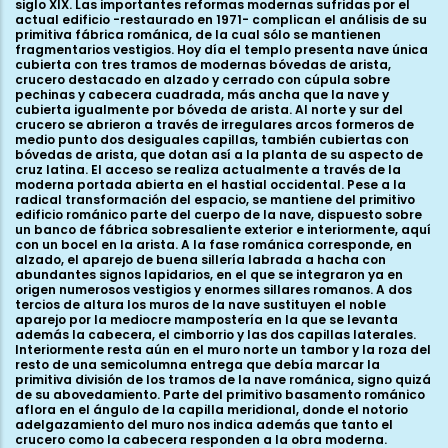
siglo XIX. Las importantes reformas modernas sufridas por el
actual edificio -restaurado en 1971- complican el análisis de su
primitiva fábrica románica, de la cual sólo se mantienen
fragmentarios vestigios. Hoy día el templo presenta nave única
cubierta con tres tramos de modernas bóvedas de arista,
crucero destacado en alzado y cerrado con cúpula sobre
pechinas y cabecera cuadrada, más ancha que la nave y
cubierta igualmente por bóveda de arista. Al norte y sur del
crucero se abrieron a través de irregulares arcos formeros de
medio punto dos desiguales capillas, también cubiertas con
bóvedas de arista, que dotan así a la planta de su aspecto de
cruz latina. El acceso se realiza actualmente a través de la
moderna portada abierta en el hastial occidental. Pese a la
radical transformación del espacio, se mantiene del primitivo
edificio románico parte del cuerpo de la nave, dispuesto sobre
un banco de fábrica sobresaliente exterior e interiormente, aquí
con un bocel en la arista. A la fase románica corresponde, en
alzado, el aparejo de buena sillería labrada a hacha con
abundantes signos lapidarios, en el que se integraron ya en
origen numerosos vestigios y enormes sillares romanos. A dos
tercios de altura los muros de la nave sustituyen el noble
aparejo por la mediocre mampostería en la que se levanta
además la cabecera, el cimborrio y las dos capillas laterales.
Interiormente resta aún en el muro norte un tambor y la roza del
resto de una semicolumna entrega que debía marcar la
primitiva división de los tramos de la nave románica, signo quizá
de su abovedamiento. Parte del primitivo basamento románico
aflora en el ángulo de la capilla meridional, donde el notorio
adelgazamiento del muro nos indica además que tanto el
crucero como la cabecera responden a la obra moderna.