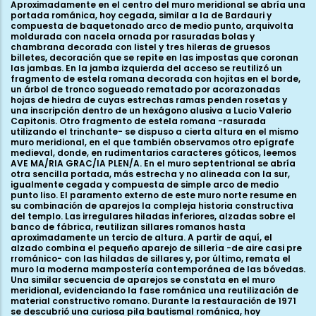
Aproximadamente en el centro del muro meridional se abría una
portada románica, hoy cegada, similar a la de Bardauri y
compuesta de baquetonado arco de medio punto, arquivolta
moldurada con nacela ornada por rasuradas bolas y
chambrana decorada con listel y tres hileras de gruesos
billetes, decoración que se repite en las impostas que coronan
las jambas. En la jamba izquierda del acceso se reutilizó un
fragmento de estela romana decorada con hojitas en el borde,
un árbol de tronco sogueado rematado por acorazonadas
hojas de hiedra de cuyas estrechas ramas penden rosetas y
una inscripción dentro de un hexágono alusiva a Lucio Valerio
Capitonis. Otro fragmento de estela romana -rasurada
utilizando el trinchante- se dispuso a cierta altura en el mismo
muro meridional, en el que también observamos otro epígrafe
medieval, donde, en rudimentarios caracteres góticos, leemos
AVE MA/RIA GRAC/IA PLEN/A. En el muro septentrional se abría
otra sencilla portada, más estrecha y no alineada con la sur,
igualmente cegada y compuesta de simple arco de medio
punto liso. El paramento externo de este muro norte resume en
su combinación de aparejos la compleja historia constructiva
del templo. Las irregulares hiladas inferiores, alzadas sobre el
banco de fábrica, reutilizan sillares romanos hasta
aproximadamente un tercio de altura. A partir de aquí, el
alzado combina el pequeño aparejo de sillería -de aire casi pre
rrománico- con las hiladas de sillares y, por último, remata el
muro la moderna mampostería contemporánea de las bóvedas.
Una similar secuencia de aparejos se constata en el muro
meridional, evidenciando la fase románica una reutilización de
material constructivo romano. Durante la restauración de 1971
se descubrió una curiosa pila bautismal románica, hoy