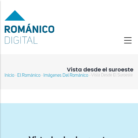
Pasar
al
contenido
principal
Vista desde el suroeste
Inicio
El Románico
Imágenes Del Románico
Vista Desde El Suroeste
-
-
-
Sobrescribir
enlaces
de
ayuda
a
la
navegación