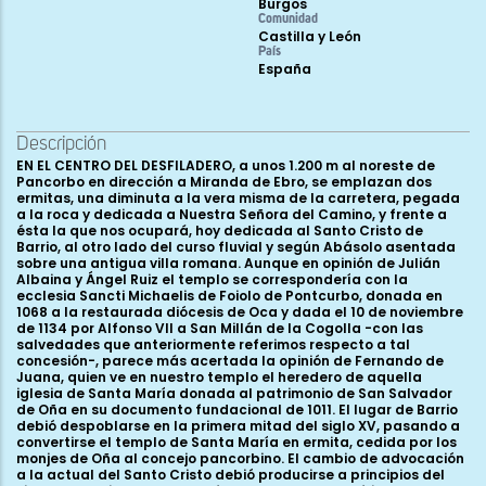
Burgos
Comunidad
Castilla y León
País
España
Descripción
EN EL CENTRO DEL DESFILADERO, a unos 1.200 m al noreste de
Pancorbo en dirección a Miranda de Ebro, se emplazan dos
ermitas, una diminuta a la vera misma de la carretera, pegada
a la roca y dedicada a Nuestra Señora del Camino, y frente a
ésta la que nos ocupará, hoy dedicada al Santo Cristo de
Barrio, al otro lado del curso fluvial y según Abásolo asentada
sobre una antigua villa romana. Aunque en opinión de Julián
Albaina y Ángel Ruiz el templo se correspondería con la
ecclesia Sancti Michaelis de Foiolo de Pontcurbo, donada en
1068 a la restaurada diócesis de Oca y dada el 10 de noviembre
de 1134 por Alfonso VII a San Millán de la Cogolla -con las
salvedades que anteriormente referimos respecto a tal
concesión-, parece más acertada la opinión de Fernando de
Juana, quien ve en nuestro templo el heredero de aquella
iglesia de Santa María donada al patrimonio de San Salvador
de Oña en su documento fundacional de 1011. El lugar de Barrio
debió despoblarse en la primera mitad del siglo XV, pasando a
convertirse el templo de Santa María en ermita, cedida por los
monjes de Oña al concejo pancorbino. El cambio de advocación
a la actual del Santo Cristo debió producirse a principios del