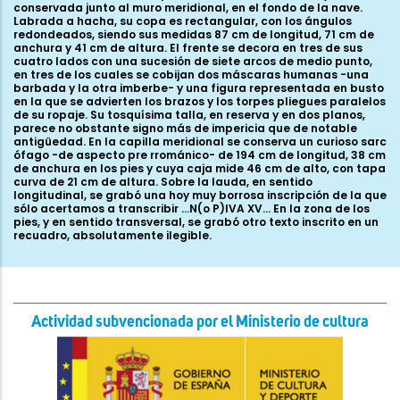
conservada junto al muro meridional, en el fondo de la nave.
Labrada a hacha, su copa es rectangular, con los ángulos
redondeados, siendo sus medidas 87 cm de longitud, 71 cm de
anchura y 41 cm de altura. El frente se decora en tres de sus
cuatro lados con una sucesión de siete arcos de medio punto,
en tres de los cuales se cobijan dos máscaras humanas -una
barbada y la otra imberbe- y una figura representada en busto
en la que se advierten los brazos y los torpes pliegues paralelos
de su ropaje. Su tosquísima talla, en reserva y en dos planos,
parece no obstante signo más de impericia que de notable
antigüedad. En la capilla meridional se conserva un curioso sarc
ófago -de aspecto pre rrománico- de 194 cm de longitud, 38 cm
de anchura en los pies y cuya caja mide 46 cm de alto, con tapa
curva de 21 cm de altura. Sobre la lauda, en sentido
longitudinal, se grabó una hoy muy borrosa inscripción de la que
sólo acertamos a transcribir ...N(o P)IVA XV... En la zona de los
pies, y en sentido transversal, se grabó otro texto inscrito en un
recuadro, absolutamente ilegible.
Actividad subvencionada por el Ministerio de cultura