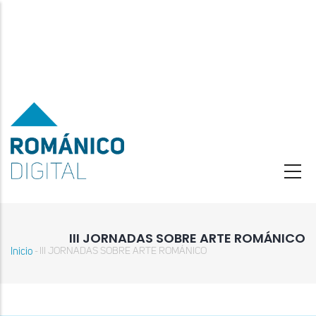
Pasar
al
contenido
principal
III JORNADAS SOBRE ARTE ROMÁNICO
Inicio
III JORNADAS SOBRE ARTE ROMÁNICO
-
Sobrescribir
enlaces
de