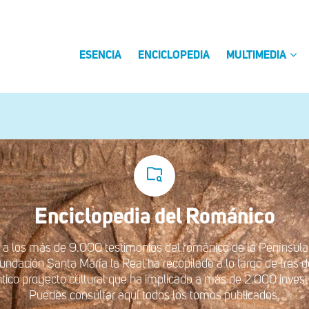
ESENCIA
ENCICLOPEDIA
MULTIMEDIA
Enciclopedia del
Románico
a los más de 9.000 testimonios del románico de la Península 
undación Santa María la Real ha recopilado a lo largo de tres
tico proyecto cultural que ha implicado a más de 2.000 invest
Puedes consultar aquí todos los tomos publicados.