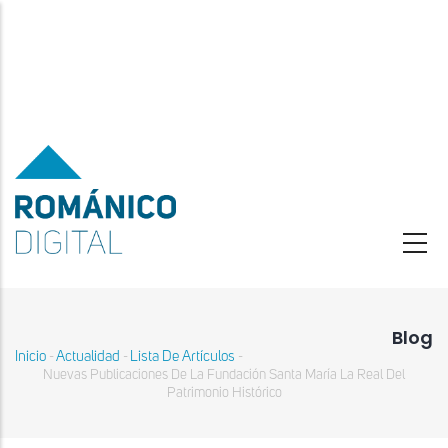
Pasar
al
contenido
principal
Blog
Inicio
Actualidad
Lista De Artículos
-
-
-
Sobrescribir
Nuevas Publicaciones De La Fundación Santa María La Real Del
enlaces
Patrimonio Histórico
de