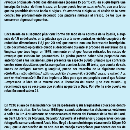
revoque original de reducidas dimensiones (apenas 15 por 15 cm) en el que figura una
inscripción incisa
de finos trazos, en la que puede leerse
salus xr/is/ti
, con una letra
que ha permitido datarla hacia el siglo
x
. Ya avanzado el siglo
xiii
, el ábside de la nave
central fue profusamente decorado con pinturas murales al fresco, de las que se
conservan algunos fragmentos.
Encastrada en el segundo pilar cruciforme del lado de la epístola de la iglesia, a algo
más de 1,5 m del suelo, en la pilastra que da a la nave central, es visible una piedra de
reducidas dimensiones (18,1 por 20 cm) que cuenta con una interesante inscripción.
Este documento epigráfico quedó al descubierto durante el proceso de restauración y
limpieza que tuvo lugar en 1975, momento en el que fueron retirados los restos de
revoque que cubrían los paramentos. La piedra parece haber sido preparada con
anterioridad a las incisiones, pues presenta un aspecto pulido y limpio que contrasta
con los otros dos sillares que la acompañan a ambos lados. El texto, que consta de seis
líneas de desigual factura y longitud, puede ser trascrito de la siguiente forma:
p(
ro)
pi(
t
)iet ti(
bi
) d(
omi
)no/ ia(
m
) sic libe(
ra)
m / somnui (
et)
s(
ecul
)i / erue a te ani[ima] / de
ore/ ne p(
er
)erdas d(
ei
)
. En él se implora a Dios para que sea propicio con el que fallece
–expresada la idea de la muerte con la liberación del sueño y de este mundo– y
recomienda que se rece para que el alma no pierda a Dios. Por ello ha sido puesto en
relación con el salmo
21
.
En 1936 el ara de mármol blanco fue despedazada y sus fragmentos colocados dentro
de la mesa de altar. No fue hasta 1966 que, cuando al desmontar dicha mesa, volvieron
a salir a la luz. Actualmente se conservan en el Museu del Patronat de la Vall de Lord,
en Sant Llorenç de Morunys. Salvador Alavedra al estudiarlos y compararlos con una
fotografía conservada en el Arxiu Mas, llegó a la conclusión que el ara medía 80 por 90
cm y que la decoración de su orla era un trabajo excepcional procedente del sur de