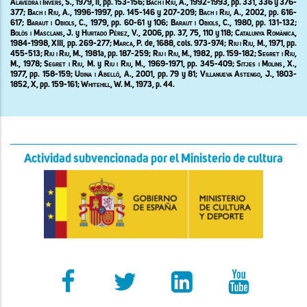
Alavedra i Invers,
S., 1979, II, pp. 153-156;
Bach i Riu
, A., 1992-1993, pp. 331, 336 y 376-
377;
Bach i Riu
, A., 1996-1997, pp. 145-146 y 207-209;
Bach i Riu
, A., 2002, pp. 616-
617;
Baraut i Obiols
, C., 1979, pp. 60-61 y 106;
Baraut i Obiols
, C., 1980, pp. 131-132;
Bolòs i Masclans, J.
y
Hurtado Pérez, V., 2006
, pp. 37, 75, 110 y 118;
Catalunya Romànica
,
1984-1998, XIII, pp. 269-277;
Marca,
P. de, 1688, cols. 973-974;
Riu i Riu
, M., 1971, pp.
455-513;
Riu i Riu
, M., 1981a, pp. 187-259;
Riu i Riu
, M., 1982, pp. 159-182;
Segret i Riu
,
M., 1978;
Segret i Riu
, M. y
Riu i Riu
, M., 1969-1971, pp. 345-409;
Sitjes i Molins
, X.,
1977, pp. 158-159;
Udina
i Abelló
, A., 2001, pp. 79 y 81;
Villanueva Astengo,
J.,
1803-
1852
, X, pp. 159-161;
Whitehill
, W. M., 1973, p. 44.
Actividad subvencionada por el Ministerio de cultura