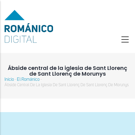
Pasar
al
contenido
principal
Ábside central de la iglesia de Sant Llorenç
de Sant Llorenç de Morunys
Inicio
El Románico
-
-
Sobrescribir
Ábside Central De La Iglesia De Sant Llorenç De Sant Llorenç De Morunys
enlaces
de
ayuda
a
la