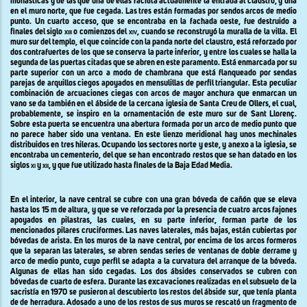
monásticas y de las que una de ellas facilita actualmente la entrada al claustro, y una
en el muro norte, que fue cegada. Las tres están formadas por sendos arcos de medio
punto. Un cuarto acceso, que se encontraba en la fachada oeste, fue destruido a
finales del siglo
xiii
o comienzos del
xiv
, cuando se reconstruyó la muralla de la villa. El
muro sur del templo, el que coincide con la panda norte del claustro, está reforzado por
dos contrafuertes de los que se conserva la parte inferior, y entre los cuales se halla la
segunda de las puertas citadas que se abren en este paramento. Está enmarcada por su
parte superior con un arco a modo de chambrana que está flanqueado por sendas
parejas de arquillos ciegos apoyados en mensulillas de perfil triangular. Esta peculiar
combinación de arcuaciones ciegas con arcos de mayor anchura que enmarcan un
vano se da también en el ábside de la cercana iglesia de Santa Creu de Ollers, el cual,
probablemente, se inspiro en la ornamentación de este muro sur de Sant Llorenç.
Sobre esta puerta se encuentra una abertura formada por un arco de medio punto que
no parece haber sido una ventana. En este lienzo meridional hay unos mechinales
distribuidos en tres hileras. Ocupando los sectores norte y este, y anexo a la iglesia, se
encontraba un cementerio, del que se han encontrado restos que se han datado en los
siglos
xi
y
xii
, y que fue utilizado hasta finales de la Baja Edad Media.
En el interior, la nave central se cubre con una gran bóveda de cañón que se eleva
hasta los 15 m de altura, y que se ve reforzada por la presencia de cuatro arcos fajones
apoyados en pilastras, las cuales, en su parte inferior, forman parte de los
mencionados pilares cruciformes. Las naves laterales, más bajas, están cubiertas por
bóvedas de arista. En los muros de la nave central, por encima de los arcos formeros
que la separan las laterales, se abren sendas series de ventanas de doble derrame y
arco de medio punto, cuyo perfil se adapta a la curvatura del arranque de la bóveda.
Algunas de ellas han sido cegadas. Los dos ábsides conservados se cubren con
bóvedas de cuarto de esfera. Durante las excavaciones realizadas en el subsuelo de la
sacristía en 1970 se pusieron al descubierto los restos del ábside sur, que tenía planta
de de herradura. Adosado a uno de los restos de sus muros se rescató un fragmento de