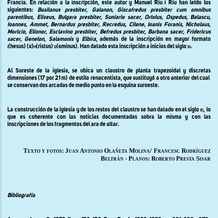
Francia. En relación a la inscripción, este autor y Manuel Riu i Riu han leído los
siguientes:
Basilanus presbiter, Galanon, Giscafredus presbiter cum omnibus
parentibus, Eliseus, Bulgara presbiter, Suniario sacer, Oriolus, Ospedus, Balascu,
Ioannes, Ammet, Bernardus presbiter, Recredus, Cilene, Ioanis Foranis, Nicholaus,
Moricio, Elionor, Esclavino presbiter
,
Befredus presbiter, Barbana sacer, Fridericus
sacer, Genelon, Salamonis
y
Elbira
, además de la inscripción en mayor formato
i
(hesus) (x)
h
(ristus)
d
(ominus). Han datado esta inscripción a inicios del siglo
xi
.
Al Sureste de la iglesia, se ubica un claustro de planta trapezoidal y discretas
dimensiones (17 por 21 m) de estilo renacentista, que sustituyó a otro anterior del cual
se conservan dos arcadas de medio punto en la esquina suroeste.
La construcción de la iglesia y de los restos del claustro se han datado en el siglo
xi,
lo
que es coherente con las noticias documentadas sobra la misma y con las
inscripciones de los fragmentos del ara de altar.
Texto y fotos: Juan Antonio Olañeta Molina/
Francesc Rodríguez
Beltrán - Planos: Roberto Presta Sisar
Bibliografía