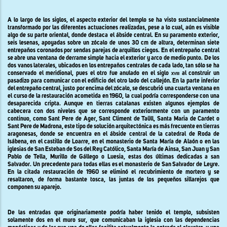
A lo largo de los siglos, el aspecto exterior del templo se ha visto sustancialmente
transformado por las diferentes actuaciones realizadas, pese a lo cual, aún es visible
algo de su parte oriental, donde destaca el ábside central. En su paramento exterior,
seis lesenas, apoyadas sobre un zócalo de unos 30 cm de altura, determinan siete
entrepaños coronados por sendas parejas de arquillos ciegos. En el entrepaño central
se abre una ventana de derrame simple hacia el exterior y arco de medio punto. De los
dos vanos laterales, ubicados en los entrepaños centrales de cada lado, tan sólo se ha
conservado el meridional, pues el otro fue anulado en el siglo
xviii
al construir un
pasadizo para comunicar con el edificio del otro lado del callejón. En la parte inferior
del entrepaño central, justo por encima del zócalo, se descubrió una cuarta ventana en
el curso de la restauración acometida en 1960, la cual podría corresponderse con una
desaparecida cripta. Aunque en tierras catalanas existen algunos ejemplos de
cabecera con dos niveles que se corresponde exteriormente con un paramento
continuo, como Sant Pere de Ager, Sant Climent de Taüll, Santa Maria de Cardet o
Sant Pere de Madrona, este tipo de solución arquitectónica es más frecuente en tierras
aragonesas, donde se encuentra en el ábside central de la catedral de Roda de
Isábena, en el castillo de Loarre, en el monasterio de Santa María de Alaón o en las
iglesias de San Esteban de Sos del Rey Católico, Santa María de Ainsa, San Juan y San
Pablo de Tella, Murillo de Gállego o Luesia, estas dos últimas dedicadas a san
Salvador. Un precedente para todas ellas es el monasterio de San Salvador de Leyre.
En la citada restauración de 1960 se eliminó el recubrimiento de mortero y se
resaltaron, de forma bastante tosca, las juntas de los pequeños sillarejos que
componen su aparejo.
De las entradas que originariamente podría haber tenido el templo, subsisten
solamente dos en el muro sur, que comunicaban la iglesia con las dependencias