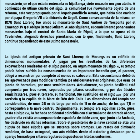
monasterio, en el que estaba enterrada su hija Sança, siete onzas de oro y un alodio. A
comienzos de último cuarto del siglo, la comunidad fue nuevamente objeto de una
reforma, esta vez propugnada por el legado pontificio Amato, que había sido enviado
por el papa Gregorio VII a la diócesis de Urgell. Como consecuencia de la misma, en
1078 Sant Llorenç fue unido al monasterio de Sant Andreu de Tresponts por el
Ermengol IV y el obispo Bernat Guillem. Al año siguiente, el conde intentó poner ambos
monasterios bajo el control de Santa Maria de Ripoll, a lo que se opuso el de
Tavèrnoles, alegando derechos prioritarios, con lo que, finalmente, Sant Llorenç
continuó dependiendo de este último monasterio.
La iglesia del antiguo priorato de Sant Llorenç de Morunys es un edificio de
dimensiones monumentales. A juzgar por los resultados de las diferentes
excavaciones realizadas en el siglo pasado, en algún momento del siglo
xi,
el templo
podría haber sufrido las consecuencias de un importante incendio que, al parecer,
obligó a reconstruir por completo al menos su cabecera. Esta circunstancia debió de
ser aprovechada para modificar también los ábsides laterales originales, que eran
de
planta de herradura, por unos semicirculares. Actualmente, su planta basilical está
compuesta por tres naves, separadas por pilares cruciformes, y por dos ábsides
semicirculares, pues el tercero, el meridional, fue sustituido en el siglo
xviii
por una
sacristía y la capilla de la Mare de Déu dels Colls. Las dimensiones del templo son
considerables, de unos 25 m de largo por más de 11 m de ancho, de los que 7,5 m
corresponden a la nave central. Originalmente, el templo era algo más corto, pues,
hasta el siglo
xvii,
la fachada occidental coincidía con el actual arco de entrada al coro,
y sobre ella existía un campanario de espadaña de doble vano, que, junto a la fachada,
fue destruido en dichas reformas. Sobre el presbiterio de la nave central se alza una
cúpula de base elíptica que se sustenta sobre trompas. Los restos del cimborrio
románico, de base octogonal, son aún visibles desde el exterior y destacan por su
aparejo formado por sillares regulares dispuestos en hiladas uniformes.