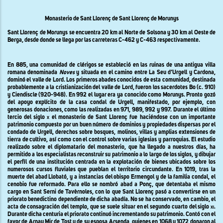
Monasterio de Sant Llorenç de Sant Llorenç de Morunys
Sant Llorenç de Morunys se encuentra 20 km al Norte de Solsona y 30 km al Oeste de
Berga, desde donde se llega por las carreteras C-462 y C-463 respectivamente.
En 885, una comunidad de clérigos se estableció en las ruinas de una antigua villa
romana denominada
Noves
y situada en el camino entre La Seu d’Urgell y Cardona,
dominó el valle de Lord. Los primeros abades conocidos de esta comunidad, destinada
probablemente a la cristianización del valle de Lord, fueron los sacerdotes Bo (c. 910)
y Ciendiscle (920-948). En 992 el lugar era ya conocido como Morunys. Pronto gozó
del apoyo explícito de la casa condal de Urgell, manifestado, por ejemplo, con
generosas donaciones, como las realizadas en 971, 989, 992 y 997. Durante el último
tercio del siglo
x
el monasterio de Sant Llorenç fue haciéndose con un importante
patrimonio compuesto por un buen número de dominios y propiedades dispersas por el
condado de Urgell, derechos sobre bosques, molinos, villas y amplias extensiones de
tierra de cultivo, así como con el control sobre varias iglesias y parroquias. El estudio
realizado sobre el diplomatario del monasterio, que ha llegado a nuestros días, ha
permitido a los especialistas reconstruir su patrimonio a lo largo de los siglos, y dibujar
el perfil de una institución centrada en la explotación de bienes ubicados sobre los
numerosos cursos fluviales que pueblan el territorio circundante. En 1019, tras la
muerte del abad Llobató, y a instancias del obispo Ermengol y de la familia condal, el
cenobio fue reformado. Para ello se nombró abad a Ponç, que detentaba el mismo
cargo en Sant Serni de Tavèrnoles, con lo que Sant Llorenç pasó a convertirse en un
priorato benedictino dependiente de dicha abadía. No se ha conservado, en cambio, el
acta de consagración del templo, que se suele situar en el segundo cuarto del siglo
xi
.
Durante dicha centuria el priorato continuó incrementando su patrimonio. Contó con el
favor de Arnau Mir de Tost y de su esposa Arsenda, quienes en 1068 y 1072 donaron al