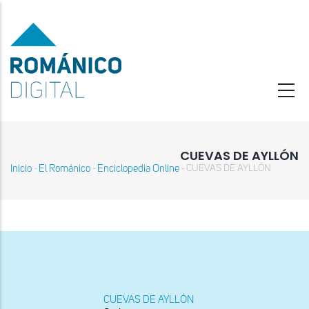
Pasar
al
contenido
principal
CUEVAS DE AYLLÓN
Inicio
El Románico
Enciclopedia Online
CUEVAS DE AYLLÓN
-
-
-
Sobrescribir
enlaces
de
ayuda
a
la
navegación
CUEVAS DE AYLLÓN