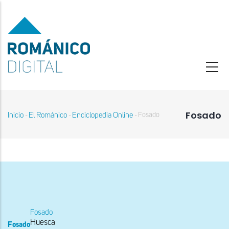
Pasar
al
contenido
principal
Fosado
Inicio
El Románico
Enciclopedia Online
Fosado
-
-
-
Sobrescribir
enlaces
de
ayuda
a
la
navegación
Fosado
Huesca
Fosado