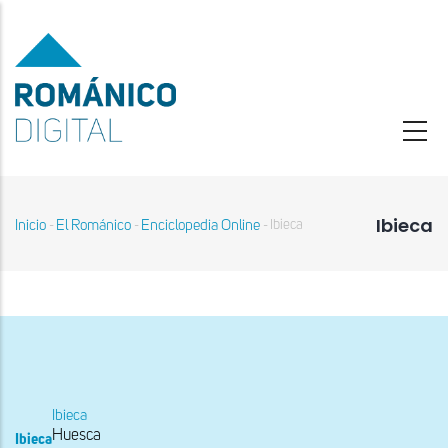
Pasar
al
contenido
principal
Ibieca
Inicio
El Románico
Enciclopedia Online
Ibieca
-
-
-
Sobrescribir
enlaces
de
ayuda
a
la
navegación
Ibieca
Huesca
Ibieca