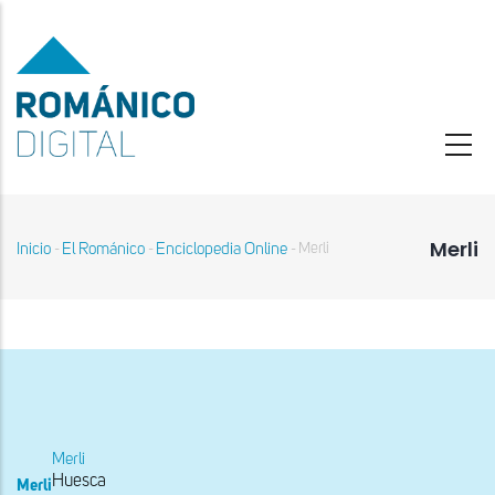
Pasar
al
contenido
principal
Merli
Inicio
El Románico
Enciclopedia Online
Merli
-
-
-
Sobrescribir
enlaces
de
ayuda
a
la
navegación
Merli
Huesca
Merli