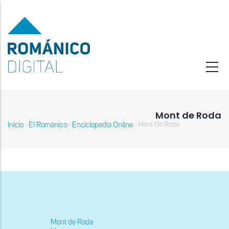
Pasar
al
contenido
principal
Mont de Roda
Inicio
El Románico
Enciclopedia Online
Mont De Roda
-
-
-
Sobrescribir
enlaces
de
ayuda
a
la
navegación
Mont de Roda