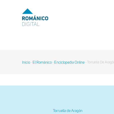
Pasar
al
MENU
TOP
contenido
principal
MAIN
NAVIGATION
Inicio
El Románico
Enciclopedia Online
Torruella De Aragó
-
-
-
Sobrescribir
enlaces
de
ayuda
a
la
navegación
Torruella de Aragón