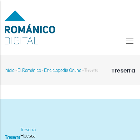
Pasar
al
contenido
principal
Treserra
Inicio
El Románico
Enciclopedia Online
Treserra
-
-
-
Sobrescribir
enlaces
de
ayuda
a
la
navegación
Treserra
Huesca
Treserra