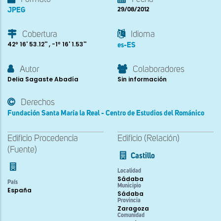
JPEG
29/08/2012
Cobertura
Idioma
42º 16' 53.12'' , -1º 16' 1.53''
es-ES
Autor
Colaboradores
Delia Sagaste Abadía
Sin información
Derechos
Fundación Santa María la Real - Centro de Estudios del Románico
Edificio Procedencia
Edificio (Relación)
(Fuente)
Castillo
Localidad
Sádaba
País
Municipio
España
Sádaba
Provincia
Zaragoza
Comunidad