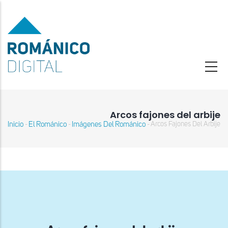
Pasar
al
contenido
principal
Arcos fajones del arbije
Inicio
El Románico
Imágenes Del Románico
Arcos Fajones Del Arbije
-
-
-
Sobrescribir
enlaces
de
ayuda
a
la
navegación