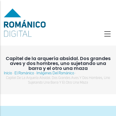
Pasar
al
contenido
principal
Capitel de la arquería absidal. Dos grandes
aves y dos hombres, uno sujetando una
barra y el otro una maza
Inicio
El Románico
Imágenes Del Románico
-
-
-
Sobrescribir
Capitel De La Arquería Absidal. Dos Grandes Aves Y Dos Hombres, Uno
enlaces
Sujetando Una Barra Y El Otro Una Maza
de
ayuda
a