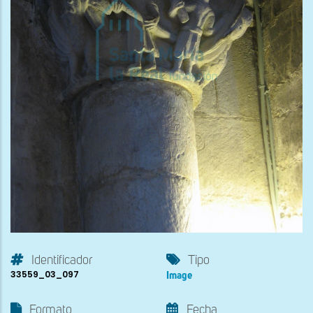
Identificador
Tipo
33559_03_097
Image
Formato
Fecha