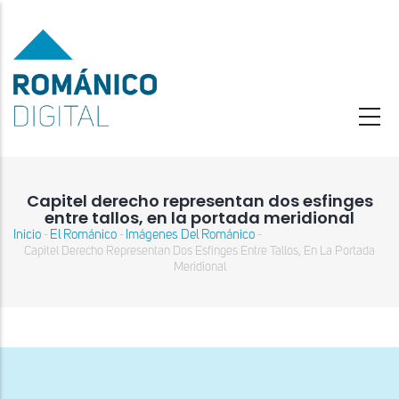
Pasar
al
contenido
principal
Capitel derecho representan dos esfinges
entre tallos, en la portada meridional
Inicio
El Románico
Imágenes Del Románico
-
-
-
Sobrescribir
Capitel Derecho Representan Dos Esfinges Entre Tallos, En La Portada
enlaces
Meridional
de
ayuda
a
la