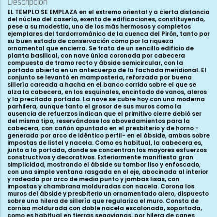
Descripción
EL TEMPLO SE EMPLAZA en el extremo oriental y a cierta distancia del núcleo del caserío, exento de edificaciones, constituyendo, pese a su modestia, uno de los más hermosos y completos ejemplares del tardorrománico de la cuenca del Pirón, tanto por su buen estado de conservación como por la riqueza ornamental que encierra. Se trata de un sencillo edificio de planta basilical, con nave única coronada por cabecera compuesta de tramo recto y ábside semicircular, con la portada abierta en un antecuerpo de la fachada meridional. El conjunto se levantó en mampostería, reforzada por buena sillería careada a hacha en el banco corrido sobre el que se alza la cabecera, en los esquinales, encintado de vanos, aleros y la precitada portada. La nave se cubre hoy con una moderna parhilera, aunque tanto el grosor de sus muros como la ausencia de refuerzos indican que el primitivo cierre debió ser del mismo tipo, reservándose los abovedamientos para la cabecera, con cañón apuntado en el presbiterio y de horno -generada por arco de idéntico perfil- en el ábside, ambas sobre impostas de listel y nacela. Como es habitual, la cabecera es, junto a la portada, donde se concentran los mayores esfuerzos constructivos y decorativos. Exteriormente manifiesta gran simplicidad, mostrando el ábside su tambor liso y enfoscado, con una simple ventana rasgada en el eje, abocinada al interior y rodeada por arco de medio punto y jambas lisas, con impostas y chambrana molduradas con nacela. Corona los muros del ábside y presbiterio un ornamentado alero, dispuesto sobre una hilera de sillería que regulariza el muro. Consta de cornisa moldurada con doble nacela escalonada, soportada, como es habitual en tierras segovianas, por hilera de canes entre los que se disponen metopas decoradas. Éstas reciben en su mayoría florones de anchas hojas de nervio central en cuyo centro, a modo de botón, se disponen rosetas, aunque no faltan algunas con entrelazos de cestería o formando motivos geométricos, y aún otras con animales, como el felino pasante del hemiciclo o un estilizado pavo real en el muro norte del presbiterio. En los canes del hemiciclo se disponen motivos recurrentes en las iglesias cercanas de la cuenca del Pirón: aves varias, entre ellas dos lechuzas y otras tantas zancudas -probablemente cigüeñas como las que hoy día pueblan los tejados del templo-, bustos humanos masculinos y femeninos, ataviados con mantos de gruesos pliegues y las damas con altas tocas, formando asociaciones de muy difícil interpretación dada la representación frontal de las figuras, el prótomo de un rugiente felino y otros de cérvidos y bóvidos, un híbrido de ave con cabeza felina, etc. En la cornisa del muro septentrional del presbiterio encontramos, junto al codillo del ábside, un canecillo decorado con un rudo diablillo antropomorfo de abultado vientre y ataviado con calzas, de grotesco rostro barbado, orejas puntiagudas y cabellera llameante, dispuesto con los brazos en jarras. Junto a él, tras una estilizada cigüeña, en los cuatro canecillos siguientes asistimos a una probable escena de caza, con un venado al que flanquean dos infantes armados con lanzas y haciendo sonar el olifante, así como un fracturado lebrel, el antes citado pavo real en la metopa inmediata al ciervo y una liebre en el modillón inmediato al codillo de la nave. Al interior, da paso a la cabecera un arco triunfal netamente apuntado y doblado, que reposa en sendos machones con semicolumnas adosadas que parten, sobre el banco corrido en el que se asienta toda la capilla, de basas áticas de fino toro superior, escocia y grueso y desarrollado toro inferior, con bolas y sobre plinto. Coronan estas columnas hermosos capiteles figurados. El del lado de la epístola se decora con dos parejas de aves, enredadas en un follaje que se devanan en picar con su cuerpos encorvados, uno de los motivos más recurrentes del románico segoviano, presente tanto en los edificios del Pirón como en los de la zona de Fuentidueña o la iglesia de La Trinidad de la capital. Mayor interés, estilístico e iconográfico, manifiesta el capitel correspondiente al lado del evangelio del arco triunfal, que recoge el tema de la despedida -o, como entiende Margarita Vila, el reencuentro- de la dama y el caballero. Éste último aparece en el lateral que mira a la nave, en forma de jinete barbado y tocado con corona, ataviado con túnica corta y capa, sobre cuyo vuelo reposa lo que parece un mutilado halcón. Sujeta el caballero los estribos con su mano izquierda, mientras que alzaba la mutilada diestra hacia la figura de una dama dispuesta frente a él. La montura, ricamente enjaezada, aplasta con su pata delantera izquierda a un personajillo acuclillado bajo cuya saya asoma una forma hoy irreconocible. Compone así esta primera viñeta, enmarcada como las restantes por arquitecturas de arcos trilobulados sobre columnillas, la escena denominada como “caballero victorioso”, estudiada por Crozet, Apráiz y Ruiz Maldonado. En nuestro caso, acompaña y completa el oscuro significado de la imagen la pareja que ocupa la arquería inmediata. La primera figura corresponde a una dama, ataviada con túnica, manto y velo, que parece dirigirse al jinete con un gesto de su diestra. Junto a ella aparece un joven realizando el gesto de asirse la muñeca de su brazo izquierdo, ademán interpretado por François Garnier como signo de desesperación. ¿Podríamos estar ante la despedida del caballero que parte a la guerra por parte de su familia? Es plausible que tanto la corona como el halcón sean símbolos que refuercen el carácter noble, aunque no necesariamente regio, del jinete, y que el motivo de su marcha o llegada no sea así cinegético sino militar, simbolizándose en la pequeña figura acuclillada al enemigo, que en el contexto político y social al que responde la escena no podemos considerar sino musulmán. Más problemática es la interpretación de los dos agrupamientos de figuras que completan la cesta hacia el altar, tras la supuesta esposa y vástago del caballero. En el frente vuelven a aparecer dos figuras, femenina y masculina respectivamente, aunque aquí de la misma estatura; en el lateral que mira al altar son tres los personajes, aunque el desgaste del relieve dificulta aún más la interpretación. Margarita Vila, al buscar paralelos iconográficos a la despedida de la dama y el caballero de San Vicente de Ávila, considera que aquí en Pelayos la escena “parece indicar más bien una acogida, pues el jinete se dirige triunfalmente hacia la dama y demás gentes de su castillo”. Temas similares al aquí representado, ya sea éste partida o llegada, los encontramos en las iglesias de Aguilar de Bureba (Burgos), los zamoranos de la Colegiata de Toro y San Juan del Mercado de Benavente, San Pedro de Villanueva (Asturias), un relieve del Museo de la Catedral de León, etc. Conserva restos de policromía este capitel, del mismo tipo que la del arco triunfal, en tonos ocres y azules, de cronología imprecisa. Los muros del presbiterio se animan, como en Tenzuela, con series de dos arcos de medio punto abocelados, que descansan en las pilastras de ángulos igualmente matados con boceles y en dobles columnas en el centro, en las que restan vestigios de policromía de tonos rojos. Apean éstas en basas áticas de fino toro superior y toro inferior aplastado, sobre plinto, coronándose con capiteles dobles figurados. El correspondiente al lado de la epístola muestra una abigarrada composición con cuatro arpías enredadas en tallos resueltos en hojas acogolladas, tres de ellas con rostro de efebo y una cuarta barbada, mientras que en los ángulos de la cesta aparecen dos híbridos de cuerpo de ave y cabeza leonina, de cuyas fauces parecen protegerse dos personajillos dispuestos cabeza abajo, en difícil contorsión. Más que la supuesta progenie silense de este relieve, señalada por Ruiz Montejo, retendremos la combinación del significado de las arpías como híbridos tentadores con el de los personajes acosados por trasgos maléficos. En el capitel frontero del muro norte del presbiterio encontramos otro de los temas recurrentes en el románico de la comarca, como son las dos parejas de leones afrontados en los ángulos de la cesta, de agachadas testas y enredados por un ramaje, resuelto en la parte superior como brotes acogollados que se devanan en morder. La composición encuentra numerosos paralelos, como los de Peñasrubias de Pirón, San Quirce o San Sebastián de Segovia, aunque constituye aquí un elemento distintivo el uso del trépano en las melenas de los felinos y las acanaladuras que recorren sus cuerpos. El segundo punto donde se concentra el interés escultórico del edificio es la portada, abierta en un antecuerpo de sillería labrada a hacha de la fachada meridional. Muestra éste sus ángulos abocelados, alzándose sobre un zócalo y coronándose por tejaroz con cornisa de nacela sostenida por diez maltrechos canes, entre los que reconocemos un prótomo de cérvido, un ave, una figura femenina de bello rostro y larga cabellera partida en mechones que con gesto oferente parece dirigirse hacia arriba, una hoja de acanto, dos descabezadas figuras ataviadas con túnica y manto abrazándose y un acróbata. La portada se compone de arco de medio punto y dos arquivoltas, que apean en jambas escalonadas en las que se acodilla una pareja de columnas recogiendo la arquivolta interior, rodeándose los arcos por chambrana de nacela y junquillo. El arco, que apea en jambas de aristas aboceladas, aparece exornado por un junquillo con trama romboidal incisa trasdosado de hojitas, y decora su rosca con doce casetones que acogen florones de hojas nervadas con botón central, rosetas, árboles de tallos ondulantes y simétricos que se resuelven en brotes acogollados con granas, un nudo geométrico de tallos, así como una cigüeña atrapando una serpiente con el pico. La arquivolta interior recibe tres cuartos de bocel en esquina retraído, y la externa se orna con rosetas octopétalas inscritas en clípeos con banda de contari