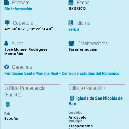
Formato
Fecha
Sin información
13/12/2010
Cobertura
Idioma
42º 50' 6.12'' , -3º 22' 51.40''
es-ES
Autor
Colaboradores
José Manuel Rodríguez
Sin información
Montañés
Derechos
Fundación Santa María la Real - Centro de Estudios del Románico
Edificio Procedencia
Edificio (Relación)
(Fuente)
Iglesia de San Nicolás de
Bari
Localidad
País
Arroyuelo
España
Municipio
Trespaderne