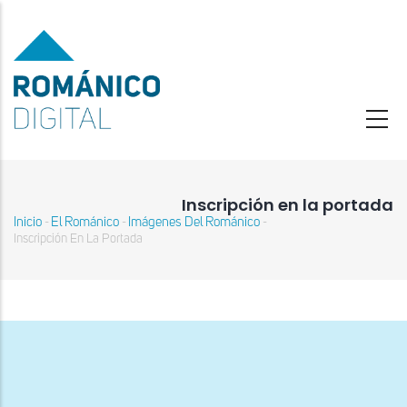
Pasar
al
contenido
principal
Inscripción en la portada
Inicio
El Románico
Imágenes Del Románico
-
-
-
Sobrescribir
Inscripción En La Portada
enlaces
de
ayuda
a
la
navegación