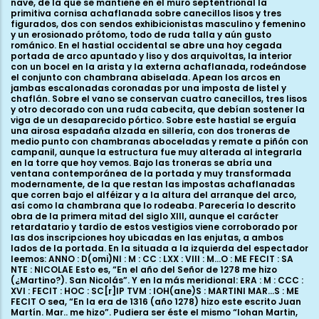
nave, de la que se mantiene en el muro septentrional la
primitiva cornisa achaflanada sobre canecillos lisos y tres
figurados, dos con sendos exhibicionistas masculino y femenino
y un erosionado prótomo, todo de ruda talla y aún gusto
románico. En el hastial occidental se abre una hoy cegada
portada de arco apuntado y liso y dos arquivoltas, la interior
con un bocel en la arista y la externa achaflanada, rodeándose
el conjunto con chambrana abiselada. Apean los arcos en
jambas escalonadas coronadas por una imposta de listel y
chaflán. Sobre el vano se conservan cuatro canecillos, tres lisos
y otro decorado con una ruda cabecita, que debían sostener la
viga de un desaparecido pórtico. Sobre este hastial se erguía
una airosa espadaña alzada en sillería, con dos troneras de
medio punto con chambranas aboceladas y remate a piñón con
campanil, aunque la estructura fue muy alterada al integrarla
en la torre que hoy vemos. Bajo las troneras se abría una
ventana contemporánea de la portada y muy transformada
modernamente, de la que restan las impostas achaflanadas
que corren bajo el alféizar y a la altura del arranque del arco,
así como la chambrana que lo rodeaba. Parecería lo descrito
obra de la primera mitad del siglo XIII, aunque el carácter
retardatario y tardío de estos vestigios viene corroborado por
las dos inscripciones hoy ubicadas en las enjutas, a ambos
lados de la portada. En la situada a la izquierda del espectador
leemos: ANNO : D(omi)NI : M : CC : LXX : VIII : M...O : ME FECIT : SA
NTE : NICOLAE Esto es, “En el año del Señor de 1278 me hizo
(¿Martino?). San Nicolás”. Y en la más meridional: ERA : M : CCC :
XVI : FECIT : HOC : SC[r]IP TVM : IOH(ane)S : MARTINI MAR...S : ME
FECIT O sea, “En la era de 1316 (año 1278) hizo este escrito Juan
Martín. Mar.. me hizo”. Pudiera ser éste el mismo “Iohan Martin,