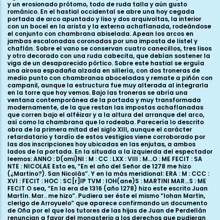
y un erosionado prótomo, todo de ruda talla y aún gusto
románico. En el hastial occidental se abre una hoy cegada
portada de arco apuntado y liso y dos arquivoltas, la interior
con un bocel en la arista y la externa achaflanada, rodeándose
el conjunto con chambrana abiselada. Apean los arcos en
jambas escalonadas coronadas por una imposta de listel y
chaflán. Sobre el vano se conservan cuatro canecillos, tres lisos
y otro decorado con una ruda cabecita, que debían sostener la
viga de un desaparecido pórtico. Sobre este hastial se erguía
una airosa espadaña alzada en sillería, con dos troneras de
medio punto con chambranas aboceladas y remate a piñón con
campanil, aunque la estructura fue muy alterada al integrarla
en la torre que hoy vemos. Bajo las troneras se abría una
ventana contemporánea de la portada y muy transformada
modernamente, de la que restan las impostas achaflanadas
que corren bajo el alféizar y a la altura del arranque del arco,
así como la chambrana que lo rodeaba. Parecería lo descrito
obra de la primera mitad del siglo XIII, aunque el carácter
retardatario y tardío de estos vestigios viene corroborado por
las dos inscripciones hoy ubicadas en las enjutas, a ambos
lados de la portada. En la situada a la izquierda del espectador
leemos: ANNO : D(omi)NI : M : CC : LXX : VIII : M...O : ME FECIT : SA
NTE : NICOLAE Esto es, “En el año del Señor de 1278 me hizo
(¿Martino?). San Nicolás”. Y en la más meridional: ERA : M : CCC :
XVI : FECIT : HOC : SC[r]IP TVM : IOH(ane)S : MARTINI MAR...S : ME
FECIT O sea, “En la era de 1316 (año 1278) hizo este escrito Juan
Martín. Mar.. me hizo”. Pudiera ser éste el mismo “Iohan Martin,
clerigo de Arroyuelo” que aparece confirmando un documento
de Oña por el que los tutores de las hijas de Juan de Perdellán
renuncian a favor del monasterio a los derechos que pudieran