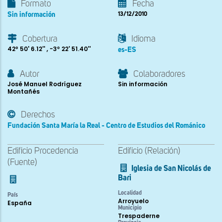
Formato
Fecha
Sin información
13/12/2010
Cobertura
Idioma
42º 50' 6.12'' , -3º 22' 51.40''
es-ES
Autor
Colaboradores
José Manuel Rodríguez
Sin información
Montañés
Derechos
Fundación Santa María la Real - Centro de Estudios del Románico
Edificio Procedencia
Edificio (Relación)
(Fuente)
Iglesia de San Nicolás de
Bari
Localidad
País
Arroyuelo
España
Municipio
Trespaderne