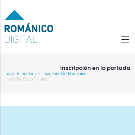
Pasar
al
contenido
principal
Inscripción en la portada
Inicio
El Románico
Imágenes Del Románico
-
-
-
Sobrescribir
Inscripción En La Portada
enlaces
de
ayuda
a
la
navegación