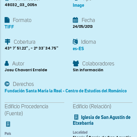
48032_03_005n
Image
Formato
Fecha
TIFF
24/05/2013
Cobertura
Idioma
43º 7' 51.22'' , - 2º 33' 34.75''
es-ES
Autor
Colaboradores
Josu Chavarri Erralde
Sin información
Derechos
Fundación Santa María la Real - Centro de Estudios del Románico
Edificio Procedencia
Edificio (Relación)
(Fuente)
Iglesia de San Agustín de
Etxebarria
Localidad
País