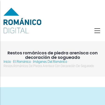
Pasar
al
contenido
principal
Restos románicos de piedra arenisca con
decoración de sogueado
Inicio
El Románico
Imágenes Del Románico
-
-
-
Sobrescribir
Restos Románicos De Piedra Arenisca Con Decoración De Sogueado
enlaces
de
ayuda
a
la