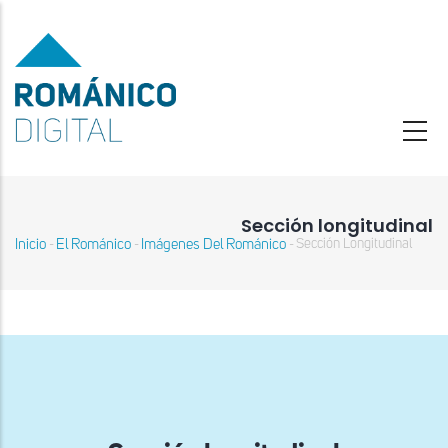
Pasar
al
contenido
principal
Sección longitudinal
Inicio
El Románico
Imágenes Del Románico
Sección Longitudinal
-
-
-
Sobrescribir
enlaces
de
ayuda
a
la
navegación