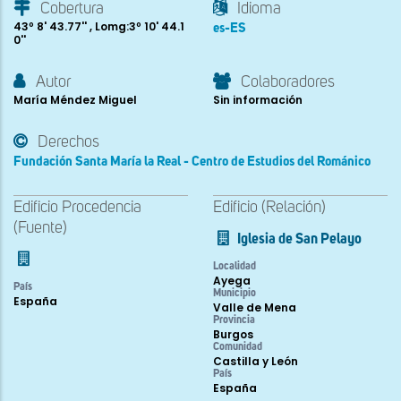
Cobertura
Idioma
43º 8' 43.77'' , Lomg:3º 10' 44.1
es-ES
0''
Autor
Colaboradores
María Méndez Miguel
Sin información
Derechos
Fundación Santa María la Real - Centro de Estudios del Románico
Edificio Procedencia
Edificio (Relación)
(Fuente)
Iglesia de San Pelayo
Localidad
Ayega
País
Municipio
España
Valle de Mena
Provincia
Burgos
Comunidad
Castilla y León
País
España