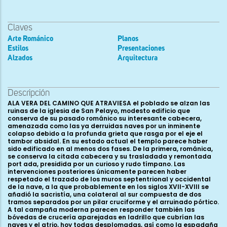
Claves
Arte Románico
Planos
Estilos
Presentaciones
Alzados
Arquitectura
Descripción
ALA VERA DEL CAMINO QUE ATRAVIESA el poblado se alzan las ruinas de la iglesia de San Pelayo, modesto edificio que conserva de su pasado románico su interesante cabecera, amenazada como las ya derruidas naves por un inminente colapso debido a la profunda grieta que rasga por el eje el tambor absidal. En su estado actual el templo parece haber sido edificado en al menos dos fases. De la primera, románica, se conserva la citada cabecera y su trasladada y remontada port ada, presidida por un curioso y rudo tímpano. Las intervenciones posteriores únicamente parecen haber respetado el trazado de los muros septentrional y occidental de la nave, a la que probablemente en los siglos XVII-XVIII se añadió la sacristía, una colateral al sur compuesta de dos tramos separados por un pilar cruciforme y el arruinado pórtico. A tal campaña moderna parecen responder también las bóvedas de crucería aparejadas en ladrillo que cubrían las naves y el atrio, hoy todas desplomadas, así como la espadaña que aún se alza sobre el hastial de la nave sur. En el cierre occidental de la nave principal se abría una portadita de simple arco de medio punto, observable únicamente al exterior debido a la maleza que invade la nave; su cronología, como la de la propia nave, es imprecisa. La cabecera se apareja -como el resto y salvo el arco triunfal y sus soportes- en pobre mampostería interior y exteriormente enfoscada, y consta de ábside semicircular y -sin solución de continuidad- un breve tramo recto, cubiertos con bóveda de horno prolongada en medio cañón sobre imposta de nacela. Se mantiene el arco triunfal que da paso desde la nave a la capilla -hoy apuntalado con andamios-, levemente apuntado y de triple rosca, apoyado sobre machones escalonados en cuyos frentes se dispone una pareja de columnas que recogen el arco interior. Presentan éstas basas de perfil ático de grueso toro inferior con garras (bolas con caperuza y lengüetas) sobre fino plinto decorado con perlas y basamento abocelado y, en la columna del muro norte, también perlado. Las coronan sendos capiteles de ruda labra, el del lado del evangelio decorado, hacia el altar, con una tosca esfinge -león de torso humano- atacando a otro animal de largas orejas (Rodríguez-Escudero ve aquí un insecto), y en la cara que mira a la nave con la lucha entre un híbrido antropomorfo con cabeza de reptil o saurio que lucha con un cuadrúpedo de largas orejas, quizás una liebre. El cimacio, que se continúa hacia la nave, se orna con una greca perlada de entrelazos. El capitel del lado de la epístola es vegetal, decorado con dos niveles de hojas cóncavas de cuyas puntas penden grandes frutos globulares y piso superior de volutas. El cimacio, también corrido hacia la nave, recibe cuadrados partidos por aspas, a modo de cruces de Malta, recorridos por incisiones en espiga. En el eje del ábside se abre una ventana hoy cegada, alrededor de una saetera abocinada hacia el interior. Desde la capilla se observa el arco doblado que rodea al vano, el inferior con un bocelillo en la arista y el superior con tres filas de billetes, sobre cimacios ornados con sogueado. Las columnas que sostenían este último, sobre toscas basas áticas con plinto y garras, han sido robadas recientemente, debiendo acudir para su descripción a las fotografías publicadas por Paloma Rodríguez-Escudero. La situada a la izquierda del espectador se coronaba con un capitel figurado, bajo piso superior de volutas, con dos toscos personajes, uno masculino, frontal, bajo una arquería de medio punto y en la otra cara, entre dos arquillos, una figura femenina. En el capitel derecho, la cara exterior presentaba una cruz patada entre cuatro flores y en la interior se representó, según la mencionada autora, “tres espigas formando una especie de flor de lis invertida”. Quizá el riesgo de hundimiento desanimó a los ladrones a repetir su fechoría en el exterior de la ventana, donde el vano rasgado aparece coronado por un arquito con perlas y junquillo sogueado, rodeado por arco de medio punto con chaflán decorado con cinco gruesos botones vegetales y chambrana abilletada. El arco apea en sendas columnitas acodilladas de brevísimo fuste, simples basas sobre plinto y rudos capiteles; el izquierdo se orna con palmetas pinjantes y el derecho con tres prótomos monstruosos y rugientes, quizá de jabalí. Sus cimacios, con tallos y palmetas, se continúan con dos impostas a cada lado, de nacela y bolas. Bajo el alféizar de la ventana corre otra imposta similar, ésta decorada con botones vegetales. Salvo este vano, el tambor absidal, seriamente amenazado por una profunda grieta que lo rasga verticalmente en su eje, permanece liso, coronándose con una cornisa abilletada sobre un interesante conjunto de canecillos. De sur a norte, se inicia la serie con un ángel similar a los que veremos en el tímpano, una figura que sostiene en su regazo un tosco infante mientras levanta en su brazo derecho una especie de ramo, portando en la otra muñeca lo que parece un manípulo; un personaje masculino con un libro sobre su pecho y alzando en la otra mano una cruz; dos personajes siameses que comparten cadera y extremidades inferiores, con troncos separados, alzando los brazos exteriores y abrazándose con los otros, muy similar a uno de Pomar. Tras él vemos un busto femenino de larga cabellera y cuerpo con escamas, probablemente una sirena; una liebre; un perro en forzada postura, sentado, de rugientes fauces; un prótomo de carnero, una curiosa cabeza de grandes ojos saltones y globulares, quizá una tortuga o sapo; un tosco cuadrúpedo; una bestezuela de cuerpo lanudo y cabeza similar a un simio; nacela decorada con perlas y dos rosetas inscritas en clípeos, al estilo de las que decoran el tímpano de Santa Cruz de Mena; enrevesada composición con dos serpientes enroscadas; prótomo rugiente, quizá de jabalí; nacela decorada con ondas incisas; prótomo de cérvido; nueva nacela con rosetas incisas; un ángel similar al ya visto y otra nacela con ondas incisas. En su descuidada y ruda factura, estos canecillos recuerdan a los de la iglesia de los Santos Justo y Pastor de Pomar, cerca de Medina, así como a los de la desaparecida iglesia de San Julián en Santa Cruz de Mena, relación que se hace extensible al tímpano. La portada románica fue trasladada y arbitrariamente remontada cuando, en época moderna, se añadió a la estructura una colateral, de la misma época que el derruido pórtico meridional que la protege. En su actual configuración consta de arco y una arquivolta de medio punto lisa, rodeándose con chambrana abocelada. Encierra el arco interior una cenefa ornada con tres filas de ajedrezado y arquillos de medio punto que rodea un tímpano monolítico labrado en un bloque calizo. Su tosca decoración y composición está presidida por cuatro figurillas masculinas ataviadas con largas túnicas, de sumaria caracterización de los rostros, todas realizando el gesto de entrecruzar sus manos. Sobre ellas se disponen siete torpes representaciones angélicas. A los lados, completan la superficie, a la izquierda del espectador, un personaje de larga cabellera desquijarando y dominando a un león -según la tradicional iconografía de Sansón y David- y a la derecha un fiero felino devorando la cabeza de un personajillo que yace por tierra. Sobre la banda inferior del tímpano se grabó en grandes caracteres de finales del siglo XII, la siguiente inscripción: EGO [S]UM PE[L]AGI[US] CORDUBA es decir, “Yo soy Pelayo de Córdoba”, clara alusión al mártir cordobés titular del templo que probablemente se grabó con posterioridad. Es precisamente la curiosa iconografía de este tímpano la que más ha llamado la atención de los investigadores, que han propuesto lecturas diversas y algunas realmente peregrinas. Aunque compartimos algunas de las apreciaciones realizadas por Ruth Bartal en su extenso artículo sobre el tímpano de San Pelayo, nuestra impresión es que a la rudeza formal acompaña aquí una muy elemental actitud narrativa basada en el enfrentamiento de contrarios. La figura de Sansón -o, de un modo más genérico, el personaje sometiendo al león- es uno de los prototipos más recurrentes de la victoria de la potencia divina sobre el mal simbolizado por el león, concretemos o no tal victoria en manos del héroe veterotestamentario (1 Jue 14, 5-10) o del salmista (1 Sam 17, 34-37); a este contenido se contrapone el sufrimiento del pecador devorado por la bestia, con una iconografía que vamos a ver repetida en numerosos canecillos (Crespos, San Miguel de Cornezuelo, Bárcena de Pie de Concha, etc.). Las figuras representadas en el centro de la composición han sido interpretadas como cautivos sin demasiados argumentos, pues no aparecen encadenados sino enlazando sus manos sobre el regazo, quizá cogiéndose la muñeca, aunque la indefinición del relieve no permita precisarlo; es en cualquier caso un gesto que revela una situación dramática o de tensión. Sobre estas figuras terrenales se dispusieron otras angélicas, creando así una doble oposición, en el plano longitudinal, entre la victoria de la fe sobre el diablo y el castigo del pecador y, en el vertical, entre lo terrenal y lo divino. Este mensaje moral presentado de un modo antitético podría “traducirse” como: Cristo o la fuerza de la fe ayuda al cristiano a vencer al demonio -que de otro modo sería devorado por sus pecados-, pudiendo así acceder a la gloria divina. En el fondo y pese a lo rudimentario de la composición, el mensaje es similar al expresado en el tímpano de la portada occidental de la catedral de Jaca, salvando evidentemente la distancia que impone la mayor profundidad iconográfica de éste. Numerosos textos bíblicos y patrísticos han podido inspirar esta imagen, desde el salmo 21 (22), 22 (Salva me ex ore leonis, et a cornibus unicornis humilitatem meam) hasta el mensaje de 1 Pe 5, 8: “sed sobrios y vigilad, que vuestro adversario el diablo, como león rugiente, anda rondando y busca a quién devorar”. En el remonte del acceso se reutilizaron