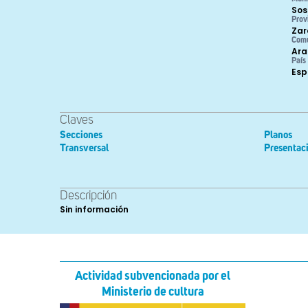
Sos
Prov
Zar
Com
Ara
País
Es
Claves
Secciones
Planos
Transversal
Presentac
Descripción
Sin información
Actividad subvencionada por el
Ministerio de cultura