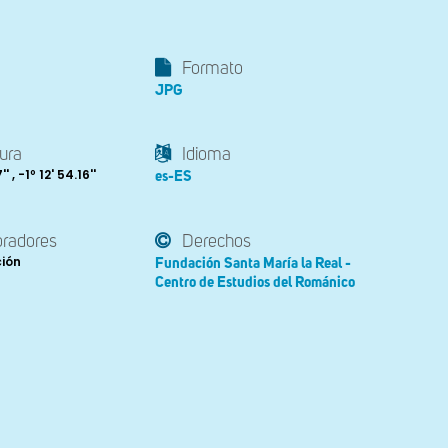
Formato
JPG
ura
Idioma
' , -1º 12' 54.16''
es-ES
oradores
Derechos
ción
Fundación Santa María la Real -
Centro de Estudios del Románico