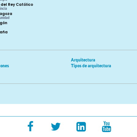
 del Rey Católico
incia
agoza
unidad
gón
paña
Arquitectura
iones
Tipos de arquitectura