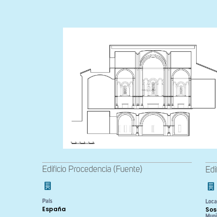
Edificio Procedencia (Fuente)
Edi
País
Loca
España
Sos
Muni