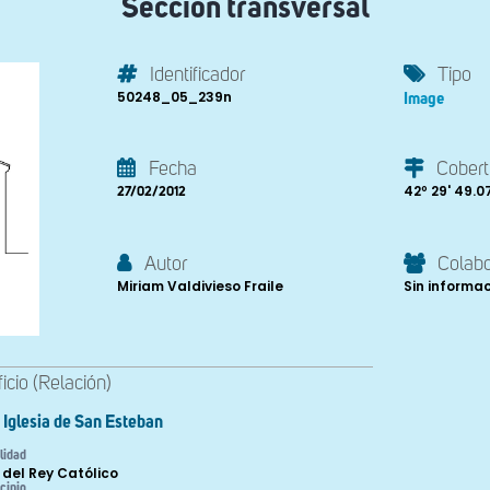
Sección transversal
Identificador
Tipo
50248_05_239n
Image
Fecha
Cobert
42º 29' 49.07'
27/02/2012
Autor
Colab
Miriam Valdivieso Fraile
Sin informa
ficio (Relación)
Iglesia de San Esteban
lidad
 del Rey Católico
cipio