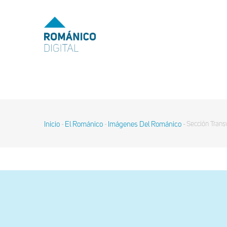
Pasar
al
MENU
TOP
contenido
principal
MAIN
NAVIGATION
Inicio
El Románico
Imágenes Del Románico
Sección Trans
-
-
-
Sobrescribir
enlaces
de
ayuda
a
la
navegación