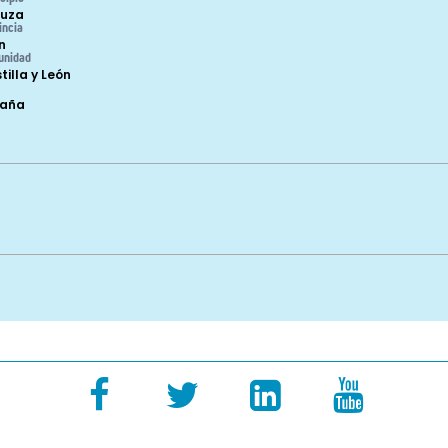
uza
incia
n
unidad
tilla y León
paña