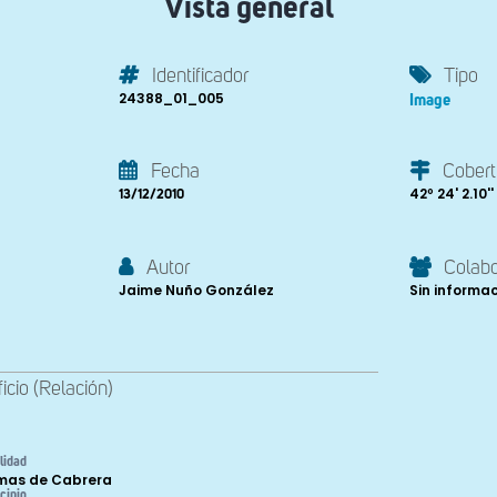
Vista general
Identificador
Tipo
24388_01_005
Image
Fecha
Cobert
42º 24' 2.10''
13/12/2010
Autor
Colab
Jaime Nuño González
Sin informa
ficio (Relación)
lidad
mas de Cabrera
cipio