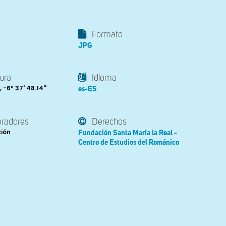
Formato
JPG
ura
Idioma
 , -6º 37' 48.14''
es-ES
oradores
Derechos
ción
Fundación Santa María la Real -
Centro de Estudios del Románico