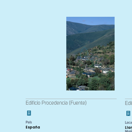
Edificio Procedencia (Fuente)
Edi
País
Loca
España
Lla
Muni