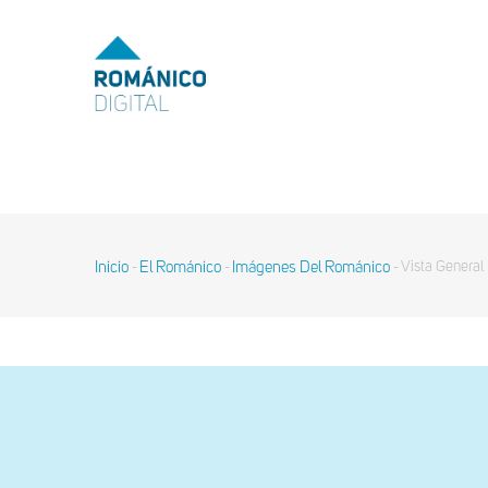
Pasar
al
MENU
TOP
contenido
principal
MAIN
NAVIGATION
Inicio
El Románico
Imágenes Del Románico
Vista General
-
-
-
Sobrescribir
enlaces
de
ayuda
a
la
navegación