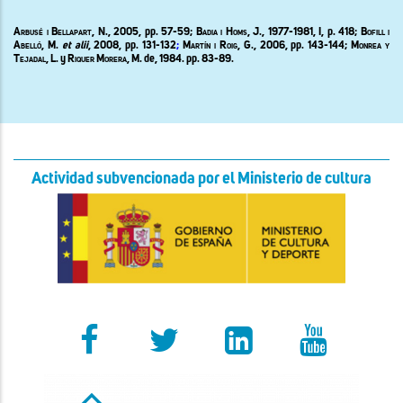
Arbusé i Bellapart, N
., 2005, pp. 57-59;
Badia i Homs, J.,
1977-1981,
I,
p. 418;
Bofill i
Abelló, M.
et alii
,
2008, pp.
131-132
;
M
artín i Roig, G.
, 2006, pp. 143-144;
Monrea y
Tejadal, L.
y
Riquer Morera
, M. de
,
1984. pp. 83-89.
Actividad subvencionada por el Ministerio de cultura