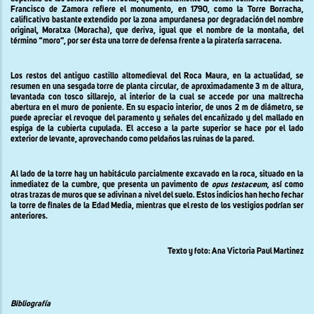
Francisco de Zamora refiere el monumento, en 1790, como la Torre Borracha,
calificativo bastante extendido por la zona ampurdanesa por degradación del nombre
original, Moratxa (Moracha), que deriva, igual que el nombre de la montaña, del
término “moro”, por ser ésta una torre de defensa frente a la piratería sarracena.
Los restos del antiguo castillo altomedieval del Roca Maura, en la actualidad, se
resumen en una sesgada torre de planta circular, de aproximadamente
3 m
de altura,
levantada con tosco sillarejo, al interior de la cual se accede por una maltrecha
abertura en el muro de poniente. En su espacio interior, de unos
2 m
de diámetro, se
puede apreciar el revoque del paramento y señales del encañizado y del mallado en
espiga de la cubierta cupulada. El acceso a la parte superior se hace por el lado
exterior de levante, aprovechando como peldaños las ruinas de la pared.
Al lado de la torre hay un habitáculo parcialmente excavado en la roca, situado en la
inmediatez de la cumbre, que presenta un pavimento de
opus testaceum
, así como
otras trazas de muros que se adivinan a nivel del suelo. Estos indicios han hecho fechar
la torre de finales de
la Edad
Media
, mientras que el resto de los vestigios podrían ser
anteriores.
Texto y foto:
Ana Victoria Paul Martinez
Bibliografía