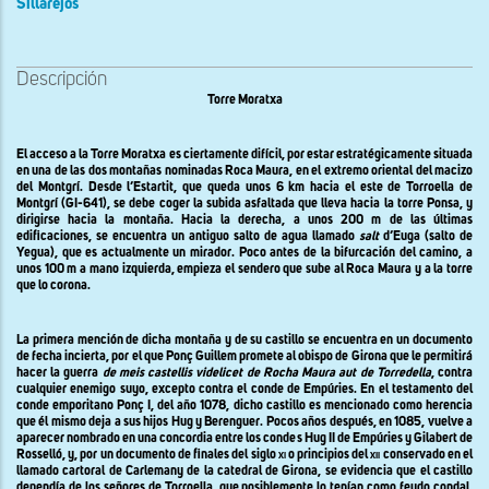
Sillarejos
Descripción
Torre Moratxa
El acceso a
la Torre
Moratxa
es ciertamente difícil, por estar estratégicamente situada
en una de las dos montañas nominadas Roca Maura, en el extremo oriental del macizo
del Montgrí. Desde l’Estartit, que queda unos
6 km
hacia el este de Torroella de
Montgrí (GI-641), se debe coger la subida asfaltada que lleva hacia la torre Ponsa, y
dirigirse hacia la montaña. Hacia la derecha, a unos
200 m
de las últimas
edificaciones, se encuentra un antiguo salto de agua llamado
salt
d’Euga (salto de
Yegua), que es actualmente un mirador. Poco antes de la bifurcación del camino, a
unos
100 m
a mano izquierda, empieza el sendero que sube al Roca Maura y a la torre
que lo corona.
La primera mención de dicha montaña y de su castillo se encuentra en un documento
de fecha incierta, por el que Ponç Guillem promete al obispo de Girona que le permitirá
hacer la guerra
de meis castellis videlicet de Rocha Maura aut de Torredella
, contra
cualquier enemigo suyo, excepto contra el conde de Empúries. En el testamento del
conde emporitano Ponç I, del año 1078, dicho castillo es mencionado como herencia
que él mismo deja a sus hijos Hug y Berenguer. Pocos años después, en 1085, vuelve a
aparecer nombrado en una concordia entre los condes Hug
II
de Empúries
y Gilabert de
Rosselló, y, por un documento de finales del siglo
xi
o principios del
xii
conservado en el
llamado cartoral de Carlemany de la catedral de Girona, se evidencia que el castillo
dependía de los señores de Torroella, que posiblemente lo tenían como feudo condal.