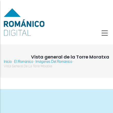
Pasar
al
contenido
principal
Vista general de la Torre Moratxa
Inicio
El Románico
Imágenes Del Románico
-
-
-
Sobrescribir
Vista General De La Torre Moratxa
enlaces
de
ayuda
a
la
navegación