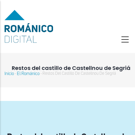
Pasar
al
contenido
principal
Restos del castillo de Castellnou de Segriá
Inicio
El Románico
Restos Del Castillo De Castellnou De Segriá
-
-
Sobrescribir
enlaces
de
ayuda
a
la
navegación