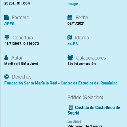
25251_01_004
Image
Formato
Fecha
JPEG
08/11/2021
Cobertura
Idioma
41.712967, 0.616072
es-ES
Autor
Colaboradores
Meritxell Niña Jové
Sin información
Derechos
Fundación Santa María la Real - Centro de Estudios del Románico
Edificio (Relación)
Castillo de Castellnou de
Segrià
Localidad
Vilanova de Segrià