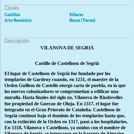
Claves
Castillos
Sillares
Arte Románico
Rocas (Torres)
Descripción
VILANOVA DE SEGRIÀ
Castillo de Castellnou de Segrià
El lugar de Castellnou de Segrià fue fundado por los
templarios de Gardeny cuando, en 1231, el maestre de la
Orden Guillem de Castelló otorgó carta de puebla, en la que
los nuevos colonizadores se comprometían a edificar una
muralla. Hasta finales del siglo
, Vilanova de Riudovelles
xiii
fue propiedad de Guerau de Oluja. En 1317, el lugar fue
integrado en el Gran Priorato de Cataluña. Castellnou de
Segrià continuó bajo el dominio de los templarios hasta que,
con la extinción de la Orden en 1317, pasó a los hospitalarios.
En 1318, Vilanova y Castellnou, ya unidos con el nombre de
Vilanova de Segrià, se integraron en la baronía de Alguaire.