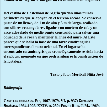
Del castillo de Castellnou de Segrià
quedan unos muros
perimetrales que se apoyan en el terreno rocoso. Se conserva
parte de un lienzo, de 1 m de alto y 3 m de largo, realizado
con sillares rectangulares, ligados con mortero de cal, y un
arco adovelado de medio punto construido para salvar una
oquedad de la roca y mantener la línea del muro. Al Este
parece que se halla la base de una torre cuadrangular
correspondiente al muro oriental. En el lugar se ha
encontrado cerámica gris que cronológicamente se sitúa hacia
el siglo
, momento en que podría situarse la construcción de
xiii
la fortaleza.
Texto y foto: Meritxell Niña Jové
Bibliografía
Castells catalans, Els
, 1967-1979, VI, p. 937;
Catalunya
, 1984-1998, XXIV, p. 250;
Font i Rius
, J. M., 1969-
Romànica