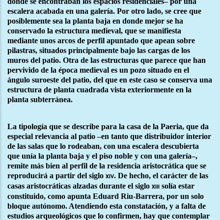
donde se encontraban los espacios residenciales– por una
escalera acabada en una galería. Por otro lado, se cree que
posiblemente sea la planta baja en donde mejor se ha
conservado la estructura medieval, que se manifiesta
mediante unos arcos de perfil apuntado que apean sobre
pilastras, situados principalmente bajo las cargas de los
muros del patio. Otra de las estructuras que parece que han
pervivido de la época medieval es un pozo situado en el
ángulo suroeste del patio, del que en este caso se conserva una
estructura de planta cuadrada vista exteriormente en la
planta subterránea.
La tipología que se describe para la casa de la Paeria, que da
especial relevancia al patio –en tanto que distribuidor interior
de las salas que lo rodeaban, con una escalera descubierta
que unía la planta baja y el piso noble y con una galería–,
remite más bien al perfil de la residencia aristocrática que se
reproducirá a partir del siglo
. De hecho, el carácter de las
xiv
casas aristocráticas alzadas durante el siglo
solía estar
xiii
constituido, como apunta Eduard Riu-Barrera, por un solo
bloque autónomo. Atendiendo esta constatación, y a falta de
estudios arqueológicos que lo confirmen, hay que contemplar