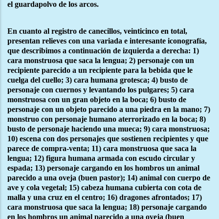
el guardapolvo de los arcos.
En cuanto al registro de canecillos, veinticinco en total,
presentan relieves con una variada e interesante iconografía,
que describimos a continuación de izquierda a derecha: 1)
cara monstruosa que saca la lengua; 2) personaje con un
recipiente parecido a un recipiente para la bebida que le
cuelga del cuello; 3) cara humana grotesca; 4) busto de
personaje con cuernos y levantando los pulgares; 5) cara
monstruosa con un gran objeto en la boca; 6) busto de
personaje con un objeto parecido a una piedra en la mano; 7)
monstruo con personaje humano aterrorizado en la boca; 8)
busto de personaje haciendo una mueca; 9) cara monstruosa;
10) escena con dos personajes que sostienen recipientes y que
parece de compra-venta; 11) cara monstruosa que saca la
lengua; 12) figura humana armada con escudo circular y
espada; 13) personaje cargando en los hombros un animal
parecido a una oveja (buen pastor); 14) animal con cuerpo de
ave y cola vegetal; 15) cabeza humana cubierta con cota de
malla y una cruz en el centro; 16) dragones afrontados; 17)
cara monstruosa que saca la lengua; 18) personaje cargando
en los hombros un animal parecido a una oveja (buen