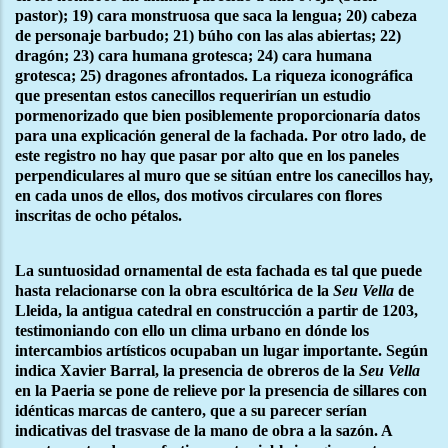
pastor); 19) cara monstruosa que saca la lengua; 20) cabeza
de personaje barbudo; 21) búho con las alas abiertas; 22)
dragón; 23) cara humana grotesca; 24) cara humana
grotesca; 25) dragones afrontados. La riqueza iconográfica
que presentan estos canecillos requerirían un estudio
pormenorizado que bien posiblemente proporcionaría datos
para una explicación general de la fachada. Por otro lado, de
este registro no hay que pasar por alto que en los paneles
perpendiculares al muro que se sitúan entre los canecillos hay,
en cada unos de ellos, dos motivos circulares con flores
inscritas de ocho pétalos.
La suntuosidad ornamental de esta fachada es tal que puede
hasta relacionarse con la obra escultórica de la
Seu Vella
de
Lleida, la antigua catedral en construcción a partir de 1203,
testimoniando con ello un clima urbano en dónde los
intercambios artísticos ocupaban un lugar importante. Según
indica Xavier Barral, la presencia de obreros de la
Seu Vella
en la Paeria se pone de relieve por la presencia de sillares con
idénticas marcas de cantero, que a su parecer serían
indicativas del trasvase de la mano de obra a la sazón. A