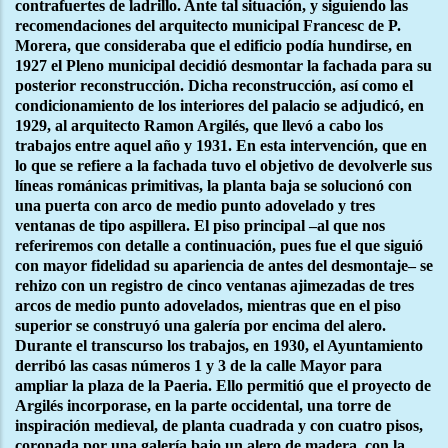
contrafuertes de ladrillo. Ante tal situación, y siguiendo las
recomendaciones del arquitecto municipal Francesc de P.
Morera, que consideraba que el edificio podía hundirse, en
1927 el Pleno municipal decidió desmontar la fachada para su
posterior reconstrucción. Dicha reconstrucción, así como el
condicionamiento de los interiores del palacio se adjudicó, en
1929, al arquitecto Ramon Argilés, que llevó a cabo los
trabajos entre aquel año y 1931. En esta intervención, que en
lo que se refiere a la fachada tuvo el objetivo de devolverle sus
líneas románicas primitivas, la planta baja se solucionó con
una puerta con arco de medio punto adovelado y tres
ventanas de tipo aspillera. El piso principal –al que nos
referiremos con detalle a continuación, pues fue el que siguió
con mayor fidelidad su apariencia de antes del desmontaje– se
rehizo con un registro de cinco ventanas ajimezadas de tres
arcos de medio punto adovelados, mientras que en el piso
superior se construyó una galería por encima del alero.
Durante el transcurso los trabajos, en 1930, el Ayuntamiento
derribó las casas números 1 y 3 de la calle Mayor para
ampliar la plaza de la Paeria. Ello permitió que el proyecto de
Argilés incorporase, en la parte occidental, una torre de
inspiración medieval, de planta cuadrada y con cuatro pisos,
coronada por una galería bajo un alero de madera, con la