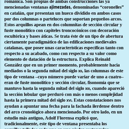
románica. Son propias de ambas construcciones las ya
mencionadas ventanas
, denominadas “coronelles”
ajimezadas
en catalán, que presentan un hueco dividido en ambos casos
por dos columnas o parteluces que soportan pequeños arcos.
Estos arquillos apean en dos columnitas de sección circular y
fuste monolítico con capiteles troncocónicos con decoración
escultórica y bases áticas. Se trata éste de un tipo de abertura
ciertamente paradigmático de las edificaciones medievales
catalanas, que posee unas características específicas tanto con
respecto a su acabado, como con respecto a su valor como
elemento de datación de la estructura. Explica Reinald
González que en un primer momento, probablemente hacia
mediados o la segunda mitad del siglo
, las columnas de este
xii
tipo de ventana –cuyo número puede variar de uno a cuatro–
eran de fuste monolítico y sección circular, fisonomía que se
mantuvo hasta la segunda mitad del siglo
, cuando apareció
xiii
la sección lobular que perduró con más o menos complejidad
hasta la primera mitad del siglo
. Estas constataciones nos
xvi
ayudan a apuntar una fecha para la fachada ilerdense dentro
del arco cronológico ahora mencionado.
Por otro lado, en un
estudio más antiguo, Adolf Florensa explicó que,
tradicionalmente, este tipo de ventana presentaba los