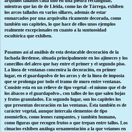
arquillos tallados cada uno en una piedra rectangular,
mientras que las de de Lleida, como las de Tàrrega, exhiben
los arcos tallados en varios sillares, además de estar
enmarcados por una arquivolta ricamente decorada, como
también sus capiteles, lo que hace de ellos unos ejemplos
realmente excepcionales en cuanto a la suntuosidad
escultórica que exhiben.
Pasamos así al análisis de esta destacable decoración de la
fachada ilerdense, situada principalmente en los ajimeces y los
canecillos del alero que hay entre el primer y el segundo piso.
La línea de ventanas concentra la decoración, en primer
lugar, en el guardapolvo de los arcos y de la línea de imposta
que se prolonga por todo el tramo de muro entre ventanas.
Consiste esta en un relieve de tipo vegetal –el mismo que el de
los ábacos o el guardapolvo-, con tallos de los que salen hojas
y frutos granulados. En segundo lugar, son los capiteles los
que presentan decoración en las ventanas. Ésta también es de
carácter vegetal, aunque intercala elementos de tipo
zoomórfico, como leones rampantes, y también humano,
como figuras que recogen frutos o que trepan entre tallos. Los
cimacios exhiben análoga ornamentación a la que veíamos en