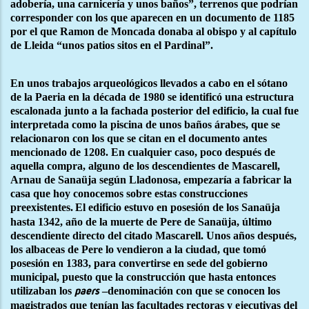
adobería, una carnicería y unos baños”, terrenos que podrían
corresponder con los que aparecen en un documento de 1185
por el que Ramon de Moncada donaba al obispo y al capítulo
de Lleida “unos patios sitos en el Pardinal”.
En unos trabajos arqueológicos llevados a cabo en el sótano
de la Paeria en la década de 1980 se identificó una estructura
escalonada junto a la fachada posterior del edificio, la cual fue
interpretada como la piscina de unos baños árabes, que se
relacionaron con los que se citan en el documento antes
mencionado de 1208. En cualquier caso, poco después de
aquella compra, alguno de los descendientes de Mascarell,
Arnau de Sanaüja según Lladonosa, empezaría a fabricar la
casa que hoy conocemos sobre estas construcciones
preexistentes.
El edificio estuvo en posesión de los Sanaüja
hasta 1342, año de la muerte de Pere de Sanaüja, último
descendiente directo del citado Mascarell. Unos años después,
los albaceas de Pere lo vendieron a la ciudad, que tomó
posesión en 1383, para convertirse en sede del gobierno
municipal, puesto que la construcción que hasta entonces
utilizaban los
–denominación con que se conocen los
paers
magistrados que tenían las facultades rectoras y ejecutivas del