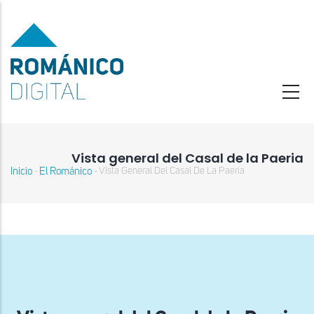
Pasar
al
contenido
principal
Vista general del Casal de la Paeria
Inicio
El Románico
Vista General Del Casal De La Paeria
-
-
Sobrescribir
enlaces
de
ayuda
a
la
navegación