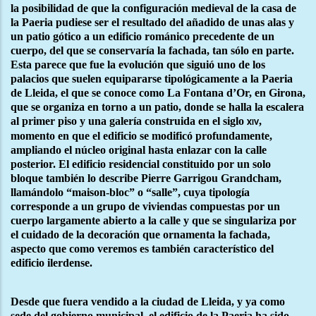
la posibilidad de que la configuración medieval de la casa de
la Paeria pudiese ser el resultado del añadido de unas alas y
un patio gótico a un edificio románico precedente de un
cuerpo, del que se conservaría la fachada, tan sólo en parte.
Esta parece que fue la evolución que siguió uno de los
palacios que suelen equipararse tipológicamente a la Paeria
de Lleida, el que se conoce como La Fontana d’Or, en Girona,
que se organiza en torno a un patio, donde se halla la escalera
al primer piso y una galería construida en el siglo
,
xiv
momento en que el edificio se modificó profundamente,
ampliando el núcleo original hasta enlazar con la calle
posterior. El edificio residencial constituido por un solo
bloque también lo describe Pierre Garrigou Grandcham,
llamándolo “maison-bloc” o “salle”, cuya tipología
corresponde a un grupo de viviendas compuestas por un
cuerpo largamente abierto a la calle y que se singulariza por
el cuidado de la decoración que ornamenta la fachada,
aspecto que como veremos es también característico del
edificio ilerdense.
Desde que fuera vendido a la ciudad de Lleida, y ya como
sede del gobierno municipal, el edificio de la Paeria ha sido