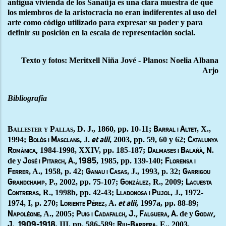
antigua vivienda de los Sanaüja es una clara muestra de que
los miembros de la aristocracia no eran indiferentes al uso del
arte como código utilizado para expresar su poder y para
definir su posición en la escala de representación social.
Texto y fotos: Meritxell Niña Jové - Planos: Noelia Albana
Arjo
Bibliografía
Ballester y Pallas
, D. J., 1860, pp. 10-11;
, X.,
Barral i Altet
1994;
, J.
, 2003, pp. 59, 60 y 62;
Bolòs i Masclans
et alii
Catalunya
1984-1998, XXIV, pp. 185-187;
Romànica,
Dalmases i Balañà, N.
de
y
, 1985, pp. 139-140;
José i Pitarch, A., 1985
Florensa i
, A., 1958, p. 42;
, J., 1993, p. 32;
Ferrer
Ganau i Casas
Garrigou
, P., 2002, pp. 75-107;
, R., 2009;
Grandchamp
González
Lacuesta
, R., 1998b, pp. 42-43;
, J., 1972-
Contreras
Lladonosa i Pujol
1974, I, p. 270;
, A.
, 1997a, pp. 88-89;
Loriente Pérez
et alii
, A., 2005;
de
y
Napoléone
Puig i Cadafalch, J., Falguera, A.
Goday,
, III, pp. 586-589;
, E., 2003.
J., 1909-1918
Riu-Barrera