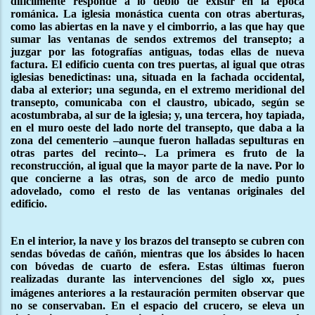
difícilmente responde a lo debió de existir en la época
románica. La iglesia monástica cuenta con otras aberturas,
como las abiertas en la nave y el cimborrio, a las que hay que
sumar las ventanas de sendos extremos del transepto; a
juzgar por las fotografías antiguas, todas ellas de nueva
factura. El edificio cuenta con tres puertas, al igual que otras
iglesias benedictinas: una, situada en la fachada occidental,
daba al exterior; una segunda, en el extremo meridional del
transepto, comunicaba con el claustro, ubicado, según se
acostumbraba, al sur de la iglesia; y, una tercera, hoy tapiada,
en el muro oeste del lado norte del transepto, que daba a la
zona del cementerio –aunque fueron halladas sepulturas en
otras partes del recinto–. La primera es fruto de la
reconstrucción, al igual que la mayor parte de la nave. Por lo
que concierne a las otras, son de arco de medio punto
adovelado, como el resto de las ventanas originales del
edificio.
En el interior, la nave y los brazos del transepto se cubren con
sendas bóvedas de cañón, mientras que los ábsides lo hacen
con bóvedas de cuarto de esfera. Estas últimas fueron
realizadas durante las intervenciones del siglo
, pues
xx
imágenes anteriores a la restauración permiten observar que
no se conservaban. En el espacio del crucero, se eleva un