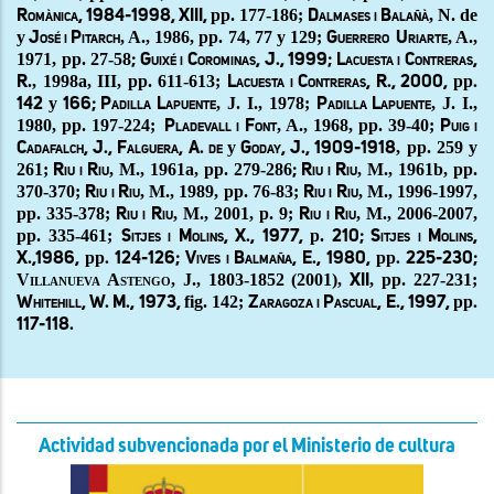
pp. 177-186;
, N. de
Romànica, 1984-1998, XIII,
Dalmases i Balañà
y
, A., 1986, pp. 74, 77 y 129;
, A.,
José i Pitarch
Guerrero
Uriarte
1971, pp. 27-58
; Guixé i Corominas, J., 1999; Lacuesta i Contreras,
., 1998a, III, pp. 611-613;
pp
R
Lacuesta i Contreras, R., 2000,
.
y
, J. I., 1978;
, J. I.,
142
166; Padilla Lapuente
Padilla Lapuente
1980, pp. 197-224;
, A., 1968, pp. 39-40;
Pladevall i Font
Puig i
y
, pp. 259 y
Cadafalch, J., Falguera, A. de
Goday, J., 1909-1918
261;
, M., 1961a, pp. 279-286
, M., 1961b, pp.
Riu i Riu
;
Riu i Riu
370-370;
, M., 1989, pp. 76-83;
, M.,
1996-1997,
Riu i Riu
Riu i Riu
pp. 335-378;
, M., 2001, p. 9;
, M., 2006-2007,
Riu i Riu
Riu i Riu
pp. 335-461;
p.
Sitjes i Molins, X., 1977,
210; Sitjes i Molins,
pp
pp
X.,1986,
. 124-126; Vives i Balmaña, E., 1980,
. 225-230;
Villanueva Astengo, J., 1803-1852 (2001)
,
, pp. 227-231;
XII
fig. 142;
pp
Whitehill, W. M., 1973,
Zaragoza i Pascual, E., 1997,
.
117-118.
Actividad subvencionada por el Ministerio de cultura