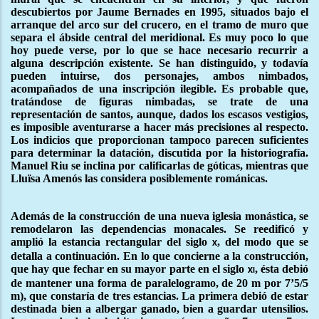
descubiertos por Jaume Bernades en 1995, situados bajo el
arranque del arco sur del crucero, en el tramo de muro que
separa el ábside central del meridional. Es muy poco lo que
hoy puede verse, por lo que se hace necesario recurrir a
alguna descripción existente. Se han distinguido, y todavía
pueden intuirse, dos personajes, ambos nimbados,
acompañados de una inscripción ilegible. Es probable que,
tratándose de figuras nimbadas, se trate de una
representación de santos, aunque, dados los escasos vestigios,
es imposible aventurarse a hacer más precisiones al respecto.
Los indicios que proporcionan tampoco parecen suficientes
para determinar la datación, discutida por la historiografía.
Manuel Riu se inclina por calificarlas de góticas, mientras que
Lluïsa Amenós las considera posiblemente románicas.
Además de la construcción de una nueva iglesia monástica, se
remodelaron las dependencias monacales. Se reedificó y
amplió la estancia rectangular del siglo
, del modo que se
x
detalla a continuación. En lo que concierne a la construcción,
que hay que fechar en su mayor parte en el siglo
, ésta debió
xi
de mantener una forma de paralelogramo, de 20 m por 7’5/5
m), que constaría de tres estancias. La primera debió de estar
destinada bien a albergar ganado, bien a guardar utensilios.