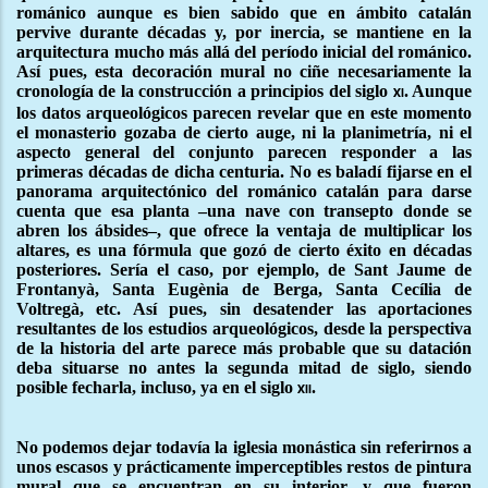
románico aunque es bien sabido que en ámbito catalán
pervive durante décadas y, por inercia, se mantiene en la
arquitectura mucho más allá del período inicial del románico.
Así pues, esta decoración mural no ciñe necesariamente la
cronología de la construcción a principios del siglo
. Aunque
xi
los datos arqueológicos parecen revelar que en este momento
el monasterio gozaba de cierto auge, ni la planimetría, ni el
aspecto general del conjunto parecen responder a las
primeras décadas de dicha centuria. No es baladí fijarse en el
panorama arquitectónico del románico catalán para darse
cuenta que esa planta –una nave con transepto donde se
abren los ábsides–, que ofrece la ventaja de multiplicar los
altares, es una fórmula que gozó de cierto éxito en décadas
posteriores. Sería el caso, por ejemplo, de Sant Jaume de
Frontanyà, Santa Eugènia de Berga, Santa Cecília de
Voltregà, etc. Así pues, sin desatender las aportaciones
resultantes de los estudios arqueológicos, desde la perspectiva
de la historia del arte parece más probable que su datación
deba situarse no antes la segunda mitad de siglo, siendo
posible fecharla, incluso, ya en el siglo
.
xii
No podemos dejar todavía la iglesia monástica sin referirnos a
unos escasos y prácticamente imperceptibles restos de pintura
mural que se encuentran en su interior, y que fueron