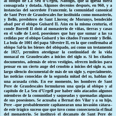
al obispo de La Seu d’Urgell, Nantigís, que la iglesia fuera
consagrada y dotada. Algunos decenios después, en 960, y a
instancias del sacerdote Francemir, la comunidad canonical
de Sant Pere de Graudescales fue instituida como monasterio,
y Belló, presbítero de Sant Llorenç de Morunys, bendecido
abad por el obispo Guisard II. Aún en la misma centuria, el
conde Borrell II dotó al monasterio de viñas, tierras y casas
en el valle de Lord, posesiones que hay que sumar a las ya
cedidas por el obispo Guisard y los citados Francemir y Belló.
La bula de 1001 del papa Silvestre II, en la que confirmaba al
obispo Sal·la los bienes del obispado, así como un testamento
de 1027, permiten atestiguar la continuidad de la vida
monacal en Graudescales a inicios del siglo
. Si los citados
xi
documentos, además de otros vestigios, ofrecen indicios para
pensar en un cierto auge del cenobio a inicios del siglo
, un
xi
largo silencio documental de más de un siglo y, especialmente,
las noticias conocidas de la segunda mitad del
, hablan de
xii
una acusada crisis. En ese momento, los hombres de Sant
Pere de Graudescales formularon una queja al obispo y al
capítulo de La Seu d’Urgell por haber sido atacados algunos
miembros de la comunidad y saqueadas y quemadas algunas
de sus posesiones. Se acusaba a Bernat des Vilar y a su hijo,
Pere –que probablemente capitanearan una invasión cátara–
de este trágico suceso que que tuvo como consecuencia el final
del monasterio. Se instituyó el decanato de Sant Pere de