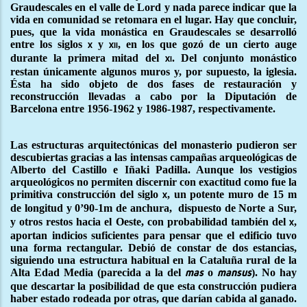
Graudescales en el valle de Lord y nada parece indicar que la
vida en comunidad se retomara en el lugar. Hay que concluir,
pues, que la vida monástica en Graudescales se desarrolló
entre los siglos
y
, en los que gozó de un cierto auge
x
xii
durante la primera mitad del
. Del conjunto monástico
xi
restan únicamente algunos muros y, por supuesto, la iglesia.
Ésta ha sido objeto de dos fases de restauración y
reconstrucción llevadas a cabo por la Diputación de
Barcelona entre 1956-1962 y 1986-1987, respectivamente.
Las estructuras arquitectónicas del monasterio pudieron ser
descubiertas gracias a las intensas campañas arqueológicas de
Alberto del Castillo e Iñaki Padilla. Aunque los vestigios
arqueológicos no permiten discernir con exactitud como fue la
primitiva construcción del siglo
, un potente muro de 15 m
x
de longitud y 0’90-1m de anchura,
dispuesto de Norte a Sur,
y otros restos hacia el Oeste, con probabilidad también del
,
x
aportan indicios suficientes para pensar que el edificio tuvo
una forma rectangular. Debió de constar de dos estancias,
siguiendo una estructura habitual en la Cataluña rural de la
Alta Edad Media (parecida a la del
o
). No hay
mas
mansus
que descartar la posibilidad de que esta construcción pudiera
haber estado rodeada por otras, que darían cabida al ganado.