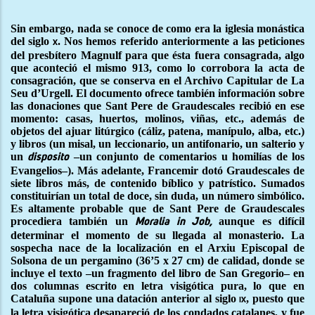
Sin embargo, nada se conoce de como era la iglesia monástica
del siglo
. Nos hemos referido anteriormente a las peticiones
x
del presbítero Magnulf para que ésta fuera consagrada, algo
que aconteció el mismo 913, como lo corrobora la acta de
consagración, que se conserva en el Archivo Capitular de La
Seu d’Urgell. El documento ofrece también información sobre
las donaciones que Sant Pere de Graudescales recibió en ese
momento: casas, huertos, molinos, viñas, etc., además de
objetos del ajuar litúrgico (cáliz, patena, manípulo, alba, etc.)
y libros (un misal, un leccionario, un antifonario, un salterio y
un
–un conjunto de comentarios u homilías de los
disposito
Evangelios–). Más adelante, Francemir dotó Graudescales de
siete libros más, de contenido bíblico y patrístico. Sumados
constituirían un total de doce, sin duda, un número simbólico.
Es altamente probable que de Sant Pere de Graudescales
procediera también un
aunque es difícil
Moralia in Job,
determinar el momento de su llegada al monasterio. La
sospecha nace de la localización en el Arxiu Episcopal de
Solsona de un pergamino (36’5 x 27 cm) de calidad, donde se
incluye el texto –un fragmento del libro de San Gregorio– en
dos columnas escrito en letra visigótica pura, lo que en
Cataluña supone una datación anterior al siglo
, puesto que
ix
la letra visigótica desapareció de los condados catalanes, y fue