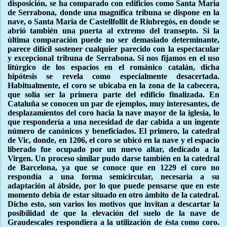
disposición, se ha comparado con edificios como Santa Maria
de Serrabona, donde una magnífica tribuna se dispone en la
nave, o Santa Maria de Castellfollit de Riubregós, en donde se
abrió también una puerta al extremo del transepto. Si la
última comparación puede no ser demasiado determinante,
parece difícil sostener cualquier parecido con la espectacular
y excepcional tribuna de Serrabona. Si nos fijamos en el uso
litúrgico de los espacios en el románico catalán, dicha
hipótesis se revela como especialmente desacertada.
Habitualmente, el coro se ubicaba en la zona de la cabecera,
que solía ser la primera parte del edificio finalizada. En
Cataluña se conocen un par de ejemplos, muy interesantes, de
desplazamientos del coro hacia la nave mayor de la iglesia, lo
que respondería a una necesidad de dar cabida a un ingente
número de canónicos y beneficiados. El primero, la catedral
de Vic, donde, en 1206, el coro se ubicó en la nave y el espacio
liberado fue ocupado por un nuevo altar, dedicado a la
Virgen. Un proceso similar pudo darse también en la catedral
de Barcelona, ya que se conoce que en 1229 el coro no
respondía a una forma semicircular, necesaria a su
adaptación al ábside, por lo que puede pensarse que en este
momento debía de estar situado en otro ámbito de la catedral.
Dicho esto, son varios los motivos que invitan a descartar la
posibilidad de que la elevación del suelo de la nave de
Graudescales respondiera a la utilización de ésta como coro.