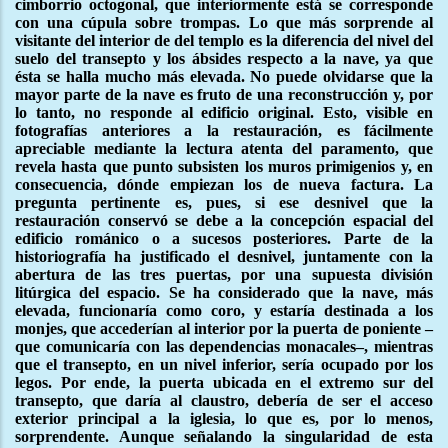
cimborrio octogonal, que interiormente está se corresponde
con una cúpula sobre trompas. Lo que más sorprende al
visitante del interior de del templo es la diferencia del nivel del
suelo del transepto y los ábsides respecto a la nave, ya que
ésta se halla mucho más elevada. No puede olvidarse que la
mayor parte de la nave es fruto de una reconstrucción y, por
lo tanto, no responde al edificio original. Esto, visible en
fotografías anteriores a la restauración, es fácilmente
apreciable mediante la lectura atenta del paramento, que
revela hasta que punto subsisten los muros primigenios y, en
consecuencia, dónde empiezan los de nueva factura. La
pregunta pertinente es, pues, si ese desnivel que la
restauración conservó se debe a la concepción espacial del
edificio románico o a sucesos posteriores. Parte de la
historiografía ha justificado el desnivel, juntamente con la
abertura de las tres puertas, por una supuesta división
litúrgica del espacio. Se ha considerado que la nave, más
elevada, funcionaría como coro, y estaría destinada a los
monjes, que accederían al interior por la puerta de poniente –
que comunicaría con las dependencias monacales–, mientras
que el transepto, en un nivel inferior, sería ocupado por los
legos. Por ende, la puerta ubicada en el extremo sur del
transepto, que daría al claustro, debería de ser el acceso
exterior principal a la iglesia, lo que es, por lo menos,
sorprendente. Aunque señalando la singularidad de esta