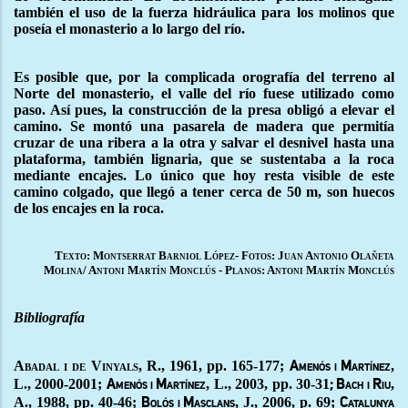
también el uso de la fuerza hidráulica para los molinos que
poseía el monasterio a lo largo del río.
Es posible que, por la complicada orografía del terreno al
Norte del monasterio, el valle del río fuese utilizado como
paso. Así pues, la construcción de la presa obligó a elevar el
camino. Se montó una pasarela de madera que permitía
cruzar de una ribera a la otra y salvar el desnivel hasta una
plataforma, también lignaria, que se sustentaba a la roca
mediante encajes. Lo único que hoy resta visible de este
camino colgado, que llegó a tener cerca de 50 m, son huecos
de los encajes en la roca.
Texto: Montserrat Barniol López- Fotos: Juan Antonio Olañeta
Molina/ Antoni Martín Monclús - Planos: Antoni Martín Monclús
Bibliografía
Abadal i de Vinyals
, R., 1961, pp. 165-177;
,
Amenós i Martínez
L., 2000-2001;
, L., 2003, pp. 30-31
,
Amenós i Martínez
; Bach i Riu
A., 1988, pp. 40-46;
, J., 2006, p. 69;
Bolós i Masclans
Catalunya