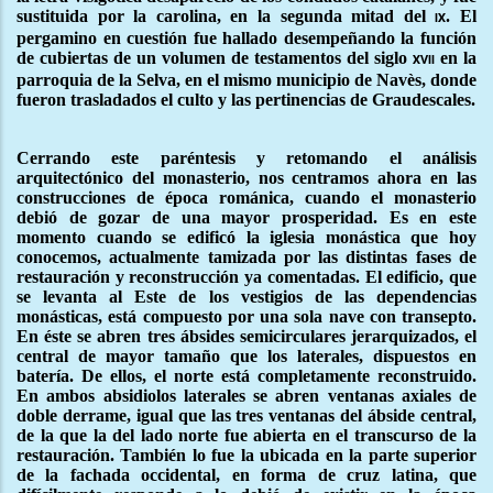
sustituida por la carolina, en la segunda mitad del
. El
ix
pergamino en cuestión fue hallado desempeñando la función
de cubiertas de un volumen de testamentos del siglo
en la
xvii
parroquia de la Selva, en el mismo municipio de Navès, donde
fueron trasladados el culto y las pertinencias de Graudescales.
Cerrando este paréntesis y retomando el análisis
arquitectónico del monasterio, nos centramos ahora en las
construcciones de época románica, cuando el monasterio
debió de gozar de una mayor prosperidad. Es en este
momento cuando se edificó la iglesia monástica que hoy
conocemos, actualmente tamizada por las distintas fases de
restauración y reconstrucción ya comentadas. El edificio, que
se levanta al Este de los vestigios de las dependencias
monásticas, está compuesto por una sola nave con transepto.
En éste se abren tres ábsides semicirculares jerarquizados, el
central de mayor tamaño que los laterales, dispuestos en
batería. De ellos, el norte está completamente reconstruido.
En ambos absidiolos laterales se abren ventanas axiales de
doble derrame, igual que las tres ventanas del ábside central,
de la que la del lado norte fue abierta en el transcurso de la
restauración. También lo fue la ubicada en la parte superior
de la fachada occidental, en forma de cruz latina, que