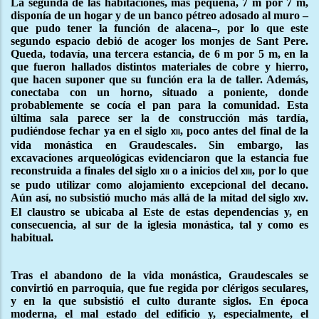
La segunda de las habitaciones, más pequeña, 7 m por 7 m,
disponía de un hogar y de un banco pétreo adosado al muro –
que pudo tener la función de alacena–, por lo que este
segundo espacio debió de acoger los monjes de Sant Pere.
Queda, todavía, una tercera estancia, de 6 m por 5 m, en la
que fueron hallados distintos materiales de cobre y hierro,
que hacen suponer que su función era la de taller. Además,
conectaba con un horno, situado a poniente, donde
probablemente se cocía el pan para la comunidad. Esta
última sala parece ser la de construcción más tardía,
pudiéndose fechar ya en el siglo
, poco antes del final de la
xii
vida monástica en Graudescales. Sin embargo, las
excavaciones arqueológicas evidenciaron que la estancia fue
reconstruida a finales del siglo
o a inicios del
, por lo que
xii
xiii
se pudo utilizar como alojamiento excepcional del decano.
Aún así, no subsistió mucho más allá de la mitad del siglo
xiv.
El claustro se ubicaba al Este de estas dependencias y, en
consecuencia, al sur de la iglesia monástica, tal y como es
habitual.
Tras el abandono de la vida monástica, Graudescales se
convirtió en parroquia, que fue regida por clérigos seculares,
y en la que subsistió el culto durante siglos. En época
moderna, el mal estado del edificio y, especialmente, el