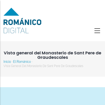
Pasar
al
contenido
principal
Vista general del Monasterio de Sant Pere de
Graudescales
Inicio
El Románico
-
-
Sobrescribir
Vista General Del Monasterio De Sant Pere De Graudescales
enlaces
de
ayuda
a
la