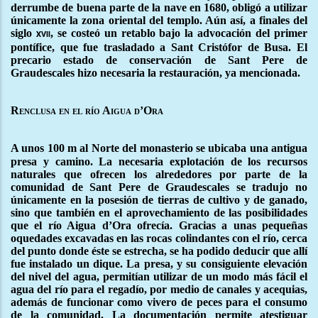
derrumbe de buena parte de la nave en 1680, obligó a utilizar
únicamente la zona oriental del templo. Aún así, a finales del
siglo
, se costeó un retablo bajo la advocación del primer
xvii
pontífice, que fue trasladado a Sant Cristófor de Busa. El
precario estado de conservación de Sant Pere de
Graudescales hizo necesaria la restauración, ya mencionada.
Renclusa en el río Aigua d’Ora
A unos 100 m al
Norte del monasterio se ubicaba una antigua
presa y camino. La necesaria explotación de los recursos
naturales que ofrecen los alrededores por parte de la
comunidad de Sant Pere de Graudescales se tradujo no
únicamente en la posesión de tierras de cultivo y de ganado,
sino que también en el aprovechamiento de las posibilidades
que el río Aigua d’Ora ofrecía. Gracias a unas pequeñas
oquedades excavadas en las rocas colindantes con el río, cerca
del punto donde éste se estrecha, se ha podido deducir que allí
fue instalado un dique. La presa, y su consiguiente elevación
del nivel del agua, permitían utilizar de un modo más fácil el
agua del río para el regadío, por medio de canales y acequias,
además de funcionar como vivero de peces para el consumo
de la comunidad. La documentación permite atestiguar