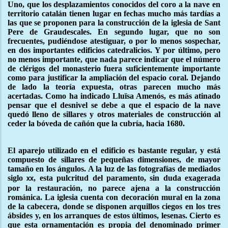
Uno, que los desplazamientos conocidos del coro a la nave en
territorio catalán tienen lugar en fechas mucho más tardías a
las que se proponen para la construcción de la iglesia de Sant
Pere de Graudescales. En segundo lugar, que no son
frecuentes, pudiéndose atestiguar, o por lo menos sospechar,
en dos importantes edificios catedralicios. Y por último, pero
no menos importante, que nada parece indicar que el número
de clérigos del monasterio fuera suficientemente importante
como para justificar la ampliación del espacio coral. Dejando
de lado la teoría expuesta, otras parecen mucho más
acertadas. Como ha indicado Lluïsa Amenós, es más atinado
pensar que el desnivel se debe a que el espacio de la nave
quedó lleno de sillares y otros materiales de construcción al
ceder la bóveda de cañón que la cubría, hacia 1680.
El aparejo utilizado en el edificio es bastante regular, y está
compuesto de sillares de pequeñas dimensiones, de mayor
tamaño en los ángulos. A la luz de las fotografías de mediados
siglo
, esta pulcritud del paramento, sin duda exagerada
xx
por la restauración, no parece ajena a la construcción
románica. La iglesia cuenta con decoración mural en la zona
de la cabecera, donde se disponen arquillos ciegos en los tres
ábsides y, en los arranques de estos últimos, lesenas. Cierto es
que esta ornamentación es propia del denominado primer