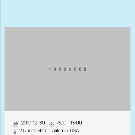
ayuda
a
la
navegación
2019-12-30
7:00 - 13:00
2 Queen Street,California, USA