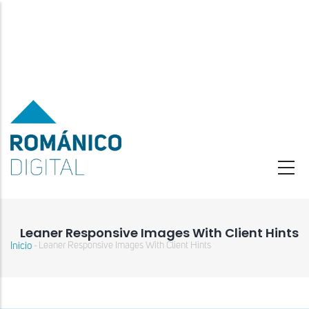
Pasar
al
contenido
principal
Leaner Responsive Images With Client Hints
Inicio
Leaner Responsive Images With Client Hints
-
Sobrescribir
enlaces
de