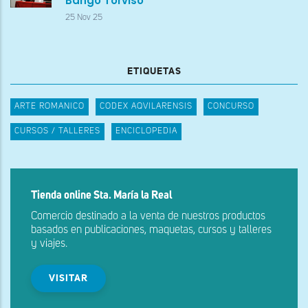
Bango Torviso
25 Nov 25
ETIQUETAS
ARTE ROMANICO
CODEX AQVILARENSIS
CONCURSO
CURSOS / TALLERES
ENCICLOPEDIA
Tienda online Sta. María la Real
Comercio destinado a la venta de nuestros productos
basados en publicaciones, maquetas, cursos y talleres
y viajes.
VISITAR