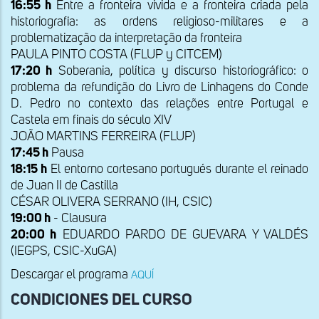
16:55 h
Entre a fronteira vivida e a fronteira criada pela
historiografia: as ordens religioso-militares e a
problematização da interpretação da fronteira
PAULA PINTO COSTA (FLUP y CITCEM)
17:20 h
Soberania, política y discurso historiográfico: o
problema da refundição do Livro de Linhagens do Conde
D. Pedro no contexto das relações entre Portugal e
Castela em finais do século XIV
JOÃO MARTINS FERREIRA (FLUP)
17:45 h
Pausa
18:15 h
El entorno cortesano portugués durante el reinado
de Juan II de Castilla
CÉSAR OLIVERA SERRANO (IH, CSIC)
19:00 h
- Clausura
20:00 h
EDUARDO PARDO DE GUEVARA Y VALDÉS
(IEGPS, CSIC-XuGA)
Descargar el programa
AQUÍ
CONDICIONES DEL CURSO