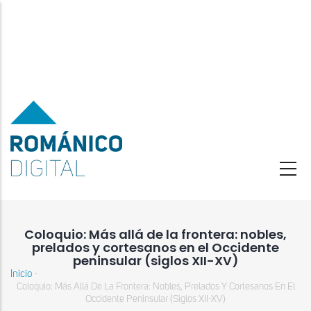
Pasar
al
contenido
principal
Coloquio: Más allá de la frontera: nobles,
prelados y cortesanos en el Occidente
peninsular (siglos XII-XV)
Inicio
-
Sobrescribir
Coloquio: Más Allá De La Frontera: Nobles, Prelados Y Cortesanos En El
enlaces
Occidente Peninsular (siglos XII-XV)