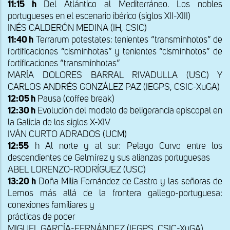
11:15 h
Del Atlántico al Mediterráneo. Los nobles
portugueses en el escenario ibérico (siglos XII-XIII)
INÉS CALDERÓN MEDINA (IH, CSIC)
11:40 h
Terrarum potestates: tenientes “transminhotos” de
fortificaciones “cisminhotas” y tenientes “cisminhotos” de
fortificaciones “transminhotas”
MARÍA DOLORES BARRAL RIVADULLA (USC) Y
CARLOS ANDRÉS GONZÁLEZ PAZ (IEGPS, CSIC-XuGA)
12:05 h
Pausa (coffee break)
12:30 h
Evolución del modelo de beligerancia episcopal en
la Galicia de los siglos X-XIV
IVÁN CURTO ADRADOS (UCM)
12:55
h Al norte y al sur: Pelayo Curvo entre los
descendientes de Gelmírez y sus alianzas portuguesas
ABEL LORENZO-RODRÍGUEZ (USC)
13:20 h
Doña Milia Fernández de Castro y las señoras de
Lemos más allá de la frontera gallego-portuguesa:
conexiones familiares y
prácticas de poder
MIGUEL GARCÍA-FERNÁNDEZ (IEGPS, CSIC-XuGA)