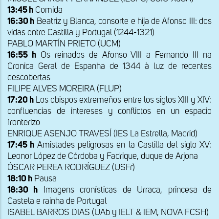
13:45 h
Comida
16:30 h
Beatriz y Blanca, consorte e hija de Afonso III: dos
vidas entre Castilla y Portugal (1244-1321)
PABLO MARTÍN PRIETO (UCM)
16:55 h
Os reinados de Afonso VIII a Fernando III na
Cronica Geral de Espanha de 1344 à luz de recentes
descobertas
FILIPE ALVES MOREIRA (FLUP)
17:20 h
Los obispos extremeños entre los siglos XIII y XIV:
confluencias de intereses y conflictos en un espacio
fronterizo
ENRIQUE ASENJO TRAVESÍ (IES La Estrella, Madrid)
17:45 h
Amistades peligrosas en la Castilla del siglo XV:
Leonor López de Córdoba y Fadrique, duque de Arjona
ÓSCAR PEREA RODRÍGUEZ (USFr)
18:10 h
Pausa
18:30 h
Imagens cronísticas de Urraca, princesa de
Castela e rainha de Portugal
ISABEL BARROS DIAS (UAb y IELT & IEM, NOVA FCSH)