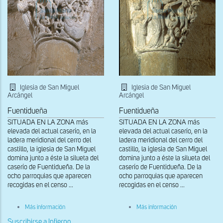
Iglesia de San Miguel
Iglesia de San Miguel
Arcángel
Arcángel
Fuentidueña
Fuentidueña
SITUADA EN LA ZONA más
SITUADA EN LA ZONA más
elevada del actual caserío, en la
elevada del actual caserío, en la
ladera meridional del cerro del
ladera meridional del cerro del
castillo, la iglesia de San Miguel
castillo, la iglesia de San Miguel
domina junto a éste la silueta del
domina junto a éste la silueta del
caserío de Fuentidueña. De la
caserío de Fuentidueña. De la
ocho parroquias que aparecen
ocho parroquias que aparecen
recogidas en el censo ...
recogidas en el censo ...
sobre
sobre
Más información
Más información
Capitel
Capitel
del
del
Suscribirse a Infierno