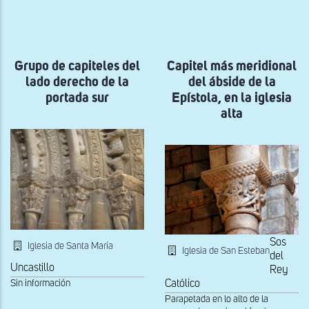
a
la
navegación
Grupo de capiteles del
Capitel más meridional
lado derecho de la
del ábside de la
portada sur
Epístola, en la iglesia
alta
Sos
Iglesia de Santa María
Iglesia de San Esteban
del
Uncastillo
Rey
Católico
Sin información
Parapetada en lo alto de la