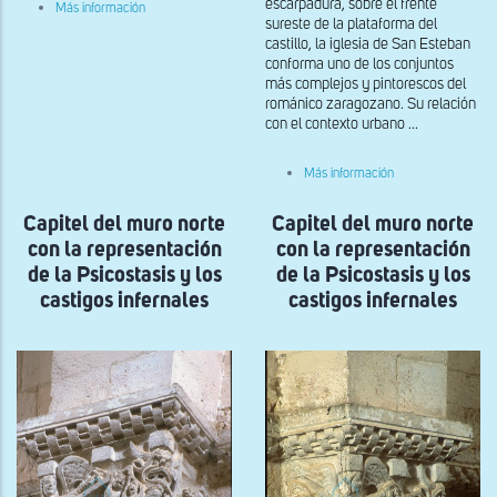
escarpadura, sobre el frente
sobre
Más información
Grupo
sureste de la plataforma del
de
castillo, la iglesia de San Esteban
capiteles
conforma uno de los conjuntos
del
más complejos y pintorescos del
lado
románico zaragozano. Su relación
derecho
de
con el contexto urbano ...
la
portada
sobre
sur
Más información
Capitel
más
Capitel del muro norte
Capitel del muro norte
meridional
del
con la representación
con la representación
ábside
de
de la Psicostasis y los
de la Psicostasis y los
la
castigos infernales
castigos infernales
Epístola,
en
la
iglesia
alta