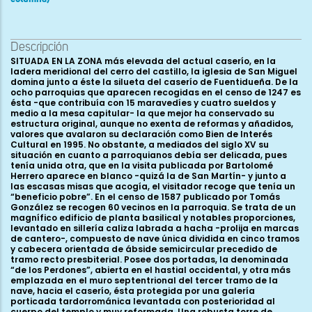
Descripción
SITUADA EN LA ZONA más elevada del actual caserío, en la ladera meridional del cerro del castillo, la iglesia de San Miguel domina junto a éste la silueta del caserío de Fuentidueña. De la ocho parroquias que aparecen recogidas en el censo de 1247 es ésta -que contribuía con 15 maravedíes y cuatro sueldos y medio a la mesa capitular- la que mejor ha conservado su estructura original, aunque no exenta de reformas y añadidos, valores que avalaron su declaración como Bien de Interés Cultural en 1995. No obstante, a mediados del siglo XV su situación en cuanto a parroquianos debía ser delicada, pues tenía unida otra, que en la visita publicada por Bartolomé Herrero aparece en blanco -quizá la de San Martín- y junto a las escasas misas que acogía, el visitador recoge que tenía un “beneficio pobre”. En el censo de 1587 publicado por Tomás González se recogen 60 vecinos en la parroquia. Se trata de un magnífico edificio de planta basilical y notables proporciones, levantado en sillería caliza labrada a hacha -prolija en marcas de cantero-, compuesto de nave única dividida en cinco tramos y cabecera orientada de ábside semicircular precedido de tramo recto presbiterial. Posee dos portadas, la denominada “de los Perdones”, abierta en el hastial occidental, y otra más emplazada en el muro septentrional del tercer tramo de la nave, hacia el caserío, ésta protegida por una galería porticada tardorrománica levantada con posterioridad al cuerpo del templo y muy reformada. Una robusta torre de planta cuadrada se dispone adosada al sur de los dos tramos más occidentales de la nave, con acceso desde el interior. A las citadas estructuras, erigidas en al menos dos campañas románicas, se vinieron a añadir sucesivas reformas, fundamentalmente durante el siglo XVI y bajo el patronazgo de las familias Luna, Sarmiento y Rojas. En épocas más recientes, diversas obras de restauración terminaron por configurar el aspecto actual del templo. La cabecera, de generosas proporciones, parece mantener el porte de la primitiva pese a las reformas. Se compone de tramo recto presbiterial al que se acodilla un ábside semicircular, éste levantado sobre un zócalo de remate achaflanado -al exterior, pues interiormente muestra bocel y doble chaflán- aparejado en excelente sillería bien concertada. El tambor absidal se divide en cinco paños desiguales delimitados por semicolumnas alzadas sobre plintos prismáticos en el zócalo, con basas de perfil ático y garras en el grueso toro inferior decoradas con serpientes y hojas acogolladas. Horizontalmente, queda delimitado el hemiciclo en dos niveles mediante sendas líneas de imposta, la inferior, bajo el cuerpo de ventanas, se decora con filete y triple fila de billetes, e invade los fustes de las semicolumnas que articulan el paramento; la imposta superior, que prolonga los cimacios de los capiteles de las ventanas, recibe entrelazo de cestería. En los tres paños centrales del hemiciclo -dada la brevedad de los extremos- se abrieron sendas ventanas rasgadas, aspilleras abocinadas hacia el interior y rodeadas de arcos doblados de medio punto, con gruesos boceles los interiores, lisos los externos y exornados por chambranas con triple hilera de fino taqueado. Los arcos internos apean en columnas acodilladas de basas áticas degeneradas sobre plintos y capiteles de ruda factura, los exteriores todos vegetales menos uno, ornado con una ruda pareja de gallináceas afrontadas bajo cuyos picos se dispone un tallo trenzado. En el resto, las cestas se ornan con hojas carnosas y nervadas de bordes vueltos y remate superior de tallos trenzados con remate avolutado y hojas lisas rematadas por caulículos y corona inferior de ovas; en dos de ellas, de collarino perlado, se tallaron grandes hojas lanceoladas de espinoso tratamiento y remate de hojarasca y, por último, una deslabazada composición de corona inferior de hojitas ensiformes de nervio central y superior de entrelazo perlado. Las ventanas repiten esta disposición al interior, volviendo a dominar en sus capiteles los temas vegetales a base de hojas lisas rematadas en caulículos, tallos de puntas avolutadas y anudadas en el remate de la cesta, hojitas nervadas de espinoso tratamiento, acantos y hojarasca. Sólo dos cestas escapan a tales esquemas, y son la correspondiente al capitel izquierdo de la ventana central, ornada con dos niveles de bolas bajo arquillos y un piso superior de tallos y hojitas espinosas, y el capitel derecho de la ventana septentrional, con una pareja de grifos afrontados de cuellos vueltos. Los cimacios de estos capiteles, decorados con tallo ondulante y hojarasca, se continúan a modo de imposta por el interior del paramento. Tres filas de billetes ornan la arista de la cornisa del ábside y presbiterio, soportada por una hilera de canecillos en la que se integran los capiteles de las tres semicolumnas. El del extremo meridional se decora con dos parejas de leones afrontados y encorvados que juntan sus cabezas en los ángulos de la cesta, sacando la lengua y asiéndose con sus garras al collarino. El capitel siguiente, que flanquea por el sur el paño central del hemiciclo, nos muestra el tema neotestamentario de la Huida a Egipto, con una representación arquitectónica en la cara sur, especie de puerta de muralla flanqueada por dos torres almenadas, la Virgen con el Niño en su regazo sobre la montura en el frente y en la otra cara a San José tirando de sus riendas; esta composición hará fortuna y la encontraremos, con un tratamiento muy similar, en un capitel del arco triunfal de Santa Marta del Cerro y en otro de un formero de San Millán de Segovia, aquí fuertemente impregnada del estilo de San Vicente de Ávila. El siguiente capitel se orna con tres parejas de bellas aves afrontadas de cuellos vueltos uniendo sus picos, al estilo de algunas cestas que ornan el pórtico de la iglesia de San Martín de Segovia y, por último, en el más septentrional encontramos la tradicional iconografía de la lujuria, bajo la forma de dos parejas de sirenas de doble cola que alzan sus apéndices con ambas manos, híbridos que con similar tratamiento los encontramos en prácticamente toda la geografía segoviana. Una espléndida serie de canecillos ricamente decorados soporta las cornisas de la nave y cabecera. En su factura es de nuevo evidente la diversidad de manos escultóricas que los ejecutaron, concentrándose en la nave los de mayor calidad. Los cinco del muro meridional del presbiterio se decoran, de oeste a este, con una hoja nervada y lobulada de punta vuelta soportando una baya; un extraño híbrido de cuerpo de ave y cabeza felina de cuyo cuello nacen otras dos pequeñas cabecitas de ave; otro híbrido agazapado, probablemente un áspid, de cabeza y cuartos delanteros de felino y cola bífida de reptil; una fracturada serpiente de cuerpo enroscado y, en el codillo, una figura humana ataviada con un pesado manto de pliegues paralelos aplastados en zigzag, atavío y disposición que, como veremos, va a convertirse en uno de los iconos del taller y permitirá seguir su difusión por la provincia. El rostro de este personaje resume la caracterización fisonómica de este escultor: tocado con un bonete, muestra una construcción cuadrada, con profundas arrugas bajo los pómulos y recurso al trépano para vaciar las pupilas y las fosas nasales. Ya en el hemiciclo absidal, el siguiente canecillo nos presenta a un guerrero ataviado con larga túnica con cinturón y armado con un escudo oblongo y una lanza. Sigue otro con una hoja nervada rematada en caulículos, uno más muy destrozado y otros tres decorados con personajes: el primero es un obispo o abad ricamente ataviado con vestiduras ornadas de brocados y pedrería, mitra cónica y sosteniendo un destrozado báculo en la mano izquierda y un libro en la derecha; el siguiente es un músico que toca una especie de flauta de pan y el tercero, junto al capitel de la Huida a Egipto, es un infante ataviado con casco semiesférico que porta una rodela sobre la que cruza su lanza. Tras dos prótomos y otra pieza destrozada vemos dos canecillos figurados con sendos personajes de aire rústico, uno masculino ante un yugo, portando lo que parece un cayado y una vara de arrear los bueyes, y el otro femenino, velado, sosteniendo quizás un huso de hilar. Tras el capitel de las aves aparece un can con un descabezado cuadrúpedo; otro con una máscara monstruosa engullendo la cabeza de un personajillo, que se ase inútilmente a las orejas del diablo; sigue la figura de un acróbata realizando una contorsión que le lleva a colocar los pies sobre su cabeza; otro personaje sedente que debía sostener un objeto hoy perdido en su regazo, otro can rasurado y, en el extremo septentrional del hemiciclo, otro con una hoja de acanto. Coronan el muro norte del presbiterio otros cinco modillones, los dos más orientales ornados con un muy gastado personaje sedente leyendo un libro que sostiene sobre sus rodillas y otro igualmente sentado, aunque ignoramos su actividad al estar fracturados sus brazos. En los tres restantes vemos una arpía de cabellera partida, un deteriorado personaje y una hoja picuda. En estos canecillos del ábside y pese a poder diferenciar al menos dos manos, el estilo es homogéneo con el de los capiteles de la cornisa. Su difusión alcanzará un extraordinario desarrollo por toda la provincia a través de la participación de alguno de estos artífices en el foco del Duratón y en el románico de la capital. Los paramentos externos del presbiterio se ornan a media altura con una imposta de listel y nacela, animándose sobre ésta con dos arcos ciegos de medio punto sobre columna central a modo de mainel, disposición presente también en la expatriada cabecera de San Martín y repetida en la cercana iglesia de Cobos de Fuentidueña. Es probable que estos arcos se situasen en origen como en San Martín, sobre la continuación de la imposta inferior del hemiciclo, y fuesen recolocados a más altura tras la supresión de las capillas adosadas. En ambos lados son evidentes