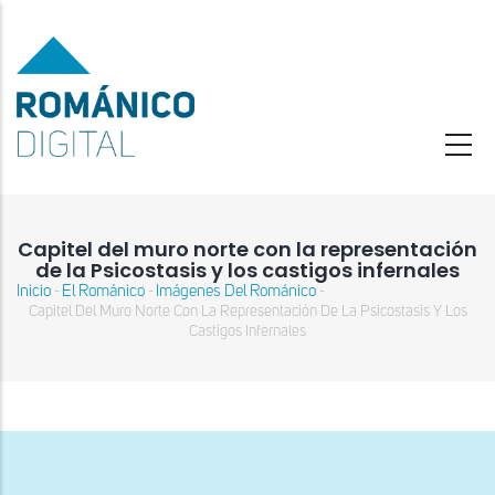
Pasar
al
contenido
principal
Capitel del muro norte con la representación
de la Psicostasis y los castigos infernales
Inicio
El Románico
Imágenes Del Románico
-
-
-
Sobrescribir
Capitel Del Muro Norte Con La Representación De La Psicostasis Y Los
enlaces
Castigos Infernales
de
ayuda
a
la