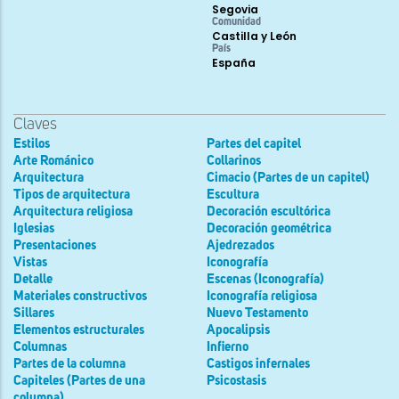
Segovia
Comunidad
Castilla y León
País
España
Claves
Estilos
Partes del capitel
Arte Románico
Collarinos
Arquitectura
Cimacio (Partes de un capitel)
Tipos de arquitectura
Escultura
Arquitectura religiosa
Decoración escultórica
Iglesias
Decoración geométrica
Presentaciones
Ajedrezados
Vistas
Iconografía
Detalle
Escenas (Iconografía)
Materiales constructivos
Iconografía religiosa
Sillares
Nuevo Testamento
Elementos estructurales
Apocalipsis
Columnas
Infierno
Partes de la columna
Castigos infernales
Capiteles (Partes de una
Psicostasis
columna)